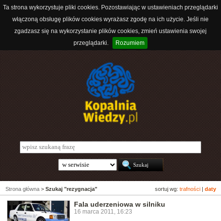
Ta strona wykorzystuje pliki cookies. Pozostawiając w ustawieniach przeglądarki
włączoną obsługę plików cookies wyrażasz zgodę na ich użycie. Jeśli nie
zgadzasz się na wykorzystanie plików cookies, zmień ustawienia swojej
przeglądarki.
Rozumiem
Strona główna
>
Szukaj "rezygnacja"
sortuj wg:
trafności
|
daty
Fala uderzeniowa w silniku
16 marca 2011, 16:23