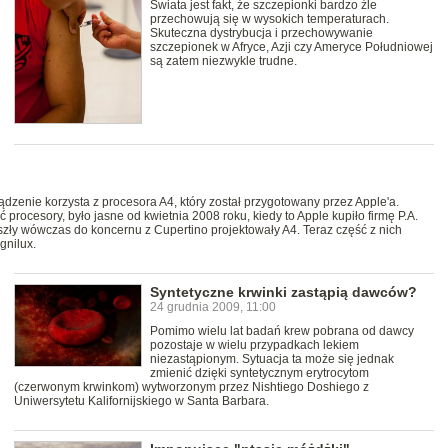
Świata jest fakt, że szczepionki bardzo źle
przechowują się w wysokich temperaturach.
Skuteczna dystrybucja i przechowywanie
szczepionek w Afryce, Azji czy Ameryce Południowej
są zatem niezwykle trudne.
ądzenie korzysta z procesora A4, który został przygotowany przez Apple'a.
 procesory, było jasne od kwietnia 2008 roku, kiedy to Apple kupiło firmę P.A.
szły wówczas do koncernu z Cupertino projektowały A4. Teraz część z nich
gnilux.
Syntetyczne krwinki zastąpią dawców?
24 grudnia 2009, 11:00
Pomimo wielu lat badań krew pobrana od dawcy
pozostaje w wielu przypadkach lekiem
niezastąpionym. Sytuacja ta może się jednak
zmienić dzięki syntetycznym erytrocytom
(czerwonym krwinkom) wytworzonym przez Nishtiego Doshiego z
Uniwersytetu Kalifornijskiego w Santa Barbara.