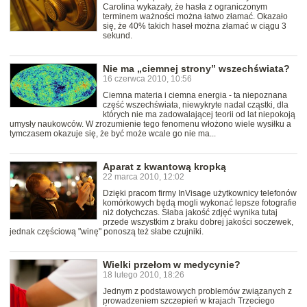
Carolina wykazały, że hasła z ograniczonym
terminem ważności można łatwo złamać. Okazało
się, że 40% takich haseł można złamać w ciągu 3
sekund.
Nie ma „ciemnej strony” wszechświata?
16 czerwca 2010, 10:56
Ciemna materia i ciemna energia - ta niepoznana
część wszechświata, niewykryte nadal cząstki, dla
których nie ma zadowalającej teorii od lat niepokoją
umysły naukowców. W zrozumienie tego fenomenu włożono wiele wysiłku a
tymczasem okazuje się, że być może wcale go nie ma...
Aparat z kwantową kropką
22 marca 2010, 12:02
Dzięki pracom firmy InVisage użytkownicy telefonów
komórkowych będą mogli wykonać lepsze fotografie
niż dotychczas. Słaba jakość zdjęć wynika tutaj
przede wszystkim z braku dobrej jakości soczewek,
jednak częściową "winę" ponoszą też słabe czujniki.
Wielki przełom w medycynie?
18 lutego 2010, 18:26
Jednym z podstawowych problemów związanych z
prowadzeniem szczepień w krajach Trzeciego