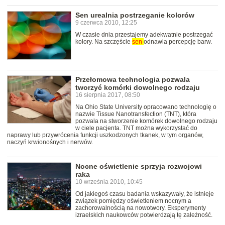
Sen urealnia postrzeganie kolorów
9 czerwca 2010, 12:25
W czasie dnia przestajemy adekwatnie postrzegać
kolory. Na szczęście
sen
odnawia percepcję barw.
Przełomowa technologia pozwala
tworzyć komórki dowolnego rodzaju
16 sierpnia 2017, 08:50
Na Ohio State University opracowano technologię o
nazwie Tissue Nanotransfection (TNT), która
pozwala na stworzenie komórek dowolnego rodzaju
w ciele pacjenta. TNT można wykorzystać do
naprawy lub przywrócenia funkcji uszkodzonych tkanek, w tym organów,
naczyń krwionośnych i nerwów.
Nocne oświetlenie sprzyja rozwojowi
raka
10 września 2010, 10:45
Od jakiegoś czasu badania wskazywały, że istnieje
związek pomiędzy oświetleniem nocnym a
zachorowalnością na nowotwory. Eksperymenty
izraelskich naukowców potwierdzają tę zależność.