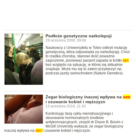
Podłoże genetyczne narkolepsji
29 września 2008, 09:06
Naukowcy z Uniwersytetu w Tokio odkryli mutację
genetyczną, która odpowiada za narkolepsję. Choć
to rzadka choroba, stanowi dość poważne
zagrożenie, ponieważ pacjent zapada w krótki
sen
bez względu na sytuację, w której się aktualnie
znajduje. Może mu się to zatem przydarzyć np.
podczas jazdy samochodem (Nature Genetics).
Zegar biologiczny inaczej wpływa na
sen
i czuwanie kobiet i mężczyzn
13 września 2016, 11:43
Kontrolując fazę cyklu menstruacyjnego i
stosowanie hormonalnych środków
antykoncepcyjnych, zespół dr Diane B. Boivin z
McGill University wykazał, że zegar biologiczny
inaczej wpływa na
sen
i czuwanie kobiet i mężczyzn.