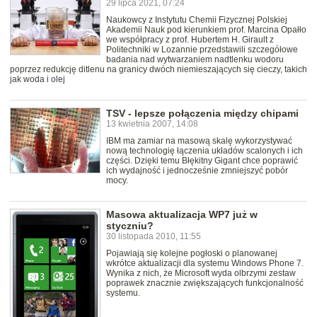
29 lipca 2021, 07:24
Naukowcy z Instytutu Chemii Fizycznej Polskiej
Akademii Nauk pod kierunkiem prof. Marcina Opałło
we współpracy z prof. Hubertem H. Girault z
Politechniki w Lozannie przedstawili szczegółowe
badania nad wytwarzaniem nadtlenku wodoru
poprzez redukcję ditlenu na granicy dwóch niemieszających się cieczy, takich
jak woda i olej
TSV - lepsze połączenia między chipami
13 kwietnia 2007, 14:08
IBM ma zamiar na masową skalę wykorzystywać
nową technologię łączenia układów scalonych i ich
części. Dzięki temu Błękitny Gigant chce poprawić
ich wydajność i jednocześnie zmniejszyć pobór
mocy.
Masowa aktualizacja WP7 już w
styczniu?
30 listopada 2010, 11:55
Pojawiają się kolejne pogłoski o planowanej
wkrótce aktualizacji dla systemu Windows Phone 7.
Wynika z nich, że Microsoft wyda olbrzymi zestaw
poprawek znacznie zwiększających funkcjonalność
systemu.