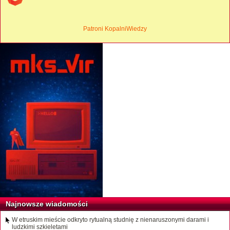
Patroni KopalniWiedzy
Najnowsze wiadomości
W etruskim mieście odkryto rytualną studnię z nienaruszonymi darami i
ludzkimi szkieletami