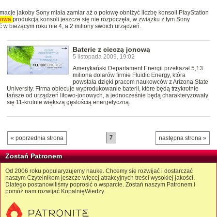
rmacje jakoby Sony miała zamiar aż o połowę obniżyć liczbę konsoli PlayStation
sowa
produkcja konsoli jeszcze się nie rozpoczęła, w związku z tym Sony
 w bieżącym roku nie 4, a 2 miliony swoich urządzeń.
Baterie z cieczą jonową
5 listopada 2009, 19:02
Amerykański Departament Energii przekazał 5,13
miliona dolarów firmie Fluidic Energy, która
powstała dzięki pracom naukowców z Arizona State
University. Firma obiecuje wyprodukowanie baterii, które będą trzykrotnie
tańsze od urządzeń litowo-jonowych, a jednocześnie będą charakteryzowały
się 11-krotnie większą gęstością energetyczną.
7
« poprzednia strona
następna strona »
Zostań Patronem
Od 2006 roku popularyzujemy naukę. Chcemy się rozwijać i dostarczać
naszym Czytelnikom jeszcze więcej atrakcyjnych treści wysokiej jakości.
Dlatego postanowiliśmy poprosić o wsparcie. Zostań naszym Patronem i
pomóż nam rozwijać KopalnięWiedzy.