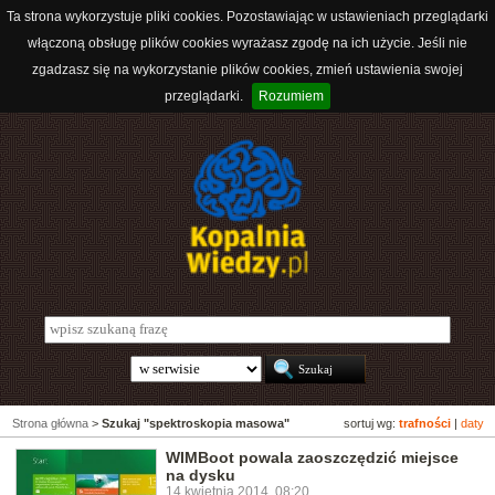
Ta strona wykorzystuje pliki cookies. Pozostawiając w ustawieniach przeglądarki
włączoną obsługę plików cookies wyrażasz zgodę na ich użycie. Jeśli nie
zgadzasz się na wykorzystanie plików cookies, zmień ustawienia swojej
przeglądarki.
Rozumiem
Strona główna
>
Szukaj "spektroskopia masowa"
sortuj wg:
trafności
|
daty
WIMBoot powala zaoszczędzić miejsce
na dysku
14 kwietnia 2014, 08:20