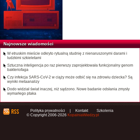
Najnowsze wiadomości
W etruskim mieście odkryto rytualną studnię z nienaruszonymi darami i
ludzkimi szkieletami
Sztuczna inteligencja po raz pierwszy zaprojektowała funkcjonalny genom
bakteriofaga
Czy infekcja SARS-CoV-2 w ciąży może odbić się na zdrowiu dziecka? Są
wyniki metaanalizy
Dodo widział świat inaczej, niż sądzono. Nowe badanie odsłania zmysły
wymarłego ptaka
Polityka prywatności
|
Kontakt
Szkolenia
© Copyright 2006-2026
KopalniaWiedzy.pl