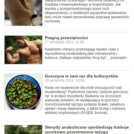
stwardnienia rozsianego - donoszą naukowcy ze
Szpitala Uniwersyteckiego w Kopenhadze. Jak
wynika z przeprowadzonego przez nich
eksperymentu, u niektórych pacjentów podawanie
leku może nawet spowodować poprawę sprawności
ruchowej.
Pragną przeciętności
27 września 2011, 11:00
Nastoletni chłopcy postrzegają męskie ciała z
wyrzeźbioną muskulaturą jako nienaturalne i
kobiece, dlatego najbardziej chcą być… przeciętni.
Gorczyca w sam raz dla kulturystów
30 września 2011, 13:05
Rada od naukowców dla osób pracujących nad
muskulaturą? Podnoście ciężary i jedzcie gorczycę,
np. w postaci musztardy. Badania na szczurach
wykazały bowiem, że występujący w gorczycy
homobrasinolid sprzyja syntezie białek, zwiększa
apetyt i masę mięśniową, a także liczbę i rozmiary
włókien mięśniowych (FASEB Journal).
Sterydy anaboliczne upośledzają funkcje
wzrokowo-przestrzenne mózgu