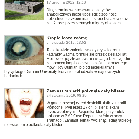
17 grudnia 2012, 12:18
Długoterminowe stosowanie sterydów
anabolicznych może upośledzić zdolność
dokładnego przypominania sobie kształtów oraz
zależności przestrzennych między obiektami.
Krople leczą zaćmę
6 listopada 2015, 13:52
To całkowicie zmienia zasady gry w leczeniu
katarakty. Zaćma formuje się przez dziesiątki lat.
Możliwość jej zlikwidowania w ciągu kilku tygodni
za pomocą kropli do oczu to coś niesamowitego -
mówi Roy Quinlan, biolog molekularny z
brytyjskiego Durham University, który nie brał udziału w najnowszych
badaniach.
Zamiast tabletki połknęła cały blister
24 stycznia 2019, 08:29
W gardle pewnej czterdziestokilkulatki z Irlandii
Północnej tkwił przez 17 dni blister z lekami
przeciwbólowymi. Pacjentka, której przypadek
opisano w BMJ Case Reports, zażyła w nocy
Tramadol. Zamiast jednak wycisnąć jedną tabletkę,
nieświadomie połknęła cały blister.