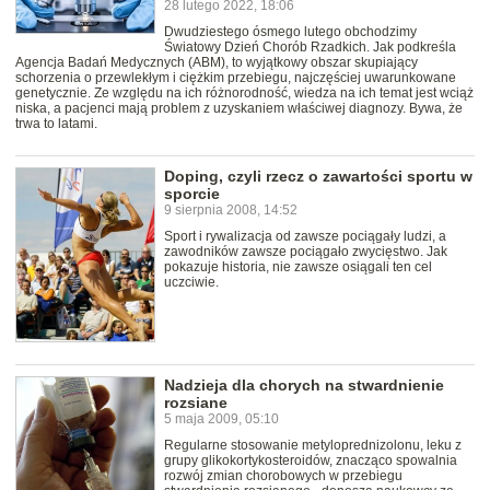
28 lutego 2022, 18:06
Dwudziestego ósmego lutego obchodzimy
Światowy Dzień Chorób Rzadkich. Jak podkreśla
Agencja Badań Medycznych (ABM), to wyjątkowy obszar skupiający
schorzenia o przewlekłym i ciężkim przebiegu, najczęściej uwarunkowane
genetycznie. Ze względu na ich różnorodność, wiedza na ich temat jest wciąż
niska, a pacjenci mają problem z uzyskaniem właściwej diagnozy. Bywa, że
trwa to latami.
Doping, czyli rzecz o zawartości sportu w
sporcie
9 sierpnia 2008, 14:52
Sport i rywalizacja od zawsze pociągały ludzi, a
zawodników zawsze pociągało zwycięstwo. Jak
pokazuje historia, nie zawsze osiągali ten cel
uczciwie.
Nadzieja dla chorych na stwardnienie
rozsiane
5 maja 2009, 05:10
Regularne stosowanie metyloprednizolonu, leku z
grupy glikokortykosteroidów, znacząco spowalnia
rozwój zmian chorobowych w przebiegu