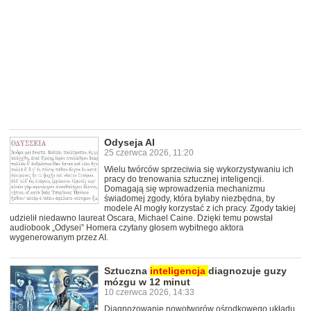
Odyseja AI
25 czerwca 2026, 11:20
Wielu twórców sprzeciwia się wykorzystywaniu ich
pracy do trenowania sztucznej inteligencji.
Domagają się wprowadzenia mechanizmu
świadomej zgody, która byłaby niezbędna, by
modele AI mogły korzystać z ich pracy. Zgody takiej
udzielił niedawno laureat Oscara, Michael Caine. Dzięki temu powstał
audiobook „Odysei” Homera czytany głosem wybitnego aktora
wygenerowanym przez AI.
Sztuczna
inteligencja
diagnozuje guzy
mózgu w 12 minut
10 czerwca 2026, 14:33
Diagnozowanie nowotworów ośrodkowego układu