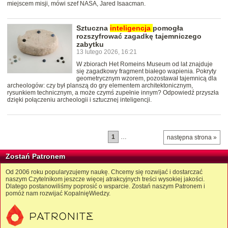
miejscem misji, mówi szef NASA, Jared Isaacman.
Sztuczna
inteligencja
pomogła
rozszyfrować zagadkę tajemniczego
zabytku
13 lutego 2026, 16:21
W zbiorach Het Romeins Museum od lat znajduje
się zagadkowy fragment białego wapienia. Pokryty
geometrycznym wzorem, pozostawał tajemnicą dla
archeologów: czy był planszą do gry elementem architektonicznym,
rysunkiem technicznym, a może czymś zupełnie innym? Odpowiedź przyszła
dzięki połączeniu archeologii i sztucznej inteligencji.
1
…
następna strona »
Zostań Patronem
Od 2006 roku popularyzujemy naukę. Chcemy się rozwijać i dostarczać
naszym Czytelnikom jeszcze więcej atrakcyjnych treści wysokiej jakości.
Dlatego postanowiliśmy poprosić o wsparcie. Zostań naszym Patronem i
pomóż nam rozwijać KopalnięWiedzy.