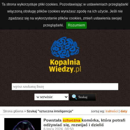
Ta strona wykorzystuje pliki cookies. Pozostawiając w ustawieniach przeglądarki
włączoną obsługę plików cookies wyrażasz zgodę na ich użycie. Jeśli nie
zgadzasz się na wykorzystanie plików cookies, zmień ustawienia swojej
przeglądarki.
Rozumiem
Strona główna
>
Szukaj "sztuczna inteligencja"
sortuj wg:
trafności
|
daty
Powstała
sztuczna
komórka, która potrafi
odżywiać się, rozwijać i dzielić
6 lipca 2026, 08:50