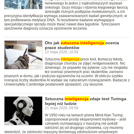
nerwowego to jedno z najtrudniejszych wyzwań
onkologii. Guzy mózgu i rdzenia kręgowego tworzą
dziesiątki różnych podtypów molekularnych, a ich
precyzyjna identyfikacja wymaga zaawansowanych badań genetycznych, w
tym profilowania metylacji DNA. To kosztowne badanie wymagające
specjalistycznego sprzętu może trwać nawet dwa tygodnie. Tymczasem
opóźnienie diagnozy oznacza opóźnienie leczenia.
Oto jak
sztuczna
inteligencja
ocenia
prace studentów
22 maja 2026, 10:56
Sztuczna
inteligencja
pisze kod, tłumaczy teksty,
diagnozuje choroby ze zdjęć rentgenowskich. Nic
dziwnego, że pojawiło się pytanie, czy nie mogłaby
też oceniać pisemnych prac studentów, zarówno
pisanych w domu, jak i podczas egzaminów na uczelni. W obliczu szybko
rosnącej liczby studentów AI wydaje się naturalnym rozwiązaniem. Badacze z
Uniwersytetu Cambridge postanowili sprawdzić, czy słusznie.
Sztuczna
inteligencja
zdaje test Turinga
lepiej niż ludzie
21 maja 2026, 09:58
W 1950 roku na łamach pisma Mind Alan Turing
zaproponował prosty eksperyment myślowy – jeśli
człowiek rozmawiający z maszyną nie potrafi
odróżnić jej od drugiego człowieka, czy możemy
stwierdzić, że zdolności maszyny dorównują zdolnościom umysłowym