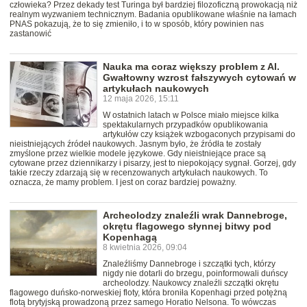
człowieka? Przez dekady test Turinga był bardziej filozoficzną prowokacją niż
realnym wyzwaniem technicznym. Badania opublikowane właśnie na łamach
PNAS pokazują, że to się zmieniło, i to w sposób, który powinien nas
zastanowić
Nauka ma coraz większy problem z AI.
Gwałtowny wzrost fałszywych cytowań w
artykułach naukowych
12 maja 2026, 15:11
W ostatnich latach w Polsce miało miejsce kilka
spektakularnych przypadków opublikowania
artykułów czy książek wzbogaconych przypisami do
nieistniejących źródeł naukowych. Jasnym było, że źródła te zostały
zmyślone przez wielkie modele językowe. Gdy nieistniejące prace są
cytowane przez dziennikarzy i pisarzy, jest to niepokojący sygnał. Gorzej, gdy
takie rzeczy zdarzają się w recenzowanych artykułach naukowych. To
oznacza, że mamy problem. I jest on coraz bardziej poważny.
Archeolodzy znaleźli wrak Dannebroge,
okrętu flagowego słynnej bitwy pod
Kopenhagą
8 kwietnia 2026, 09:04
Znaleźliśmy Dannebroge i szczątki tych, którzy
nigdy nie dotarli do brzegu, poinformowali duńscy
archeolodzy. Naukowcy znaleźli szczątki okrętu
flagowego duńsko-norweskiej floty, która broniła Kopenhagi przed potężną
flotą brytyjską prowadzoną przez samego Horatio Nelsona. To wówczas