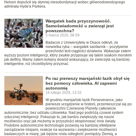
Nelson dopuścił się słynnej niesubordynacji wobec głównodowodzącego
admirała Hyde'a Parkera.
Wargatek bada przyczynowość.
Samoświadomość u zwierząt jest
powszechna?
5 marca 2026, 08:59
Badacze z Uniwersytetu w Osace odkryli, że
niewielka ryba – wargatek sanitarnik – pozytywnie
przechodzi test ciągłości działania. Wykazuje zatem
wyższy poziom inteligencji, który zwykle przypisuje się takim ssakom morskim
jak delfiny. Mamy zatem kolejny dowód wskazujący, że zwierzęta są bardziej
inteligentne, niż chcielibyśmy przyznać.
Po raz pierwszy marsjański łazik obył się
bez pomocy człowieka. AI zapewni
autonomię
16 lutego 2026, 13:32
W grudniu marsjański łazik Perseverance, jako
pierwsze urządzenie w historii, przemieszczał się po
powierzchni Czerwonej Planety całkowicie
autonomicznie, bez udziału człowieka. Nad jego podróżą czuwał system
sztucznej inteligencji. Pokazuje to, jak bardzo zwiększyły się nasze
możliwości oraz jak możemy w przyszłości eksplorować inne światy.
Podobne autonomiczne technologie pozwolą na bardziej efektywne
zarządzanie misjami, reakcje na wyzwania i zwiększenie możliwości
badawczych w miarę, jak będzie rosła odległość pomiędzy Ziemią, a