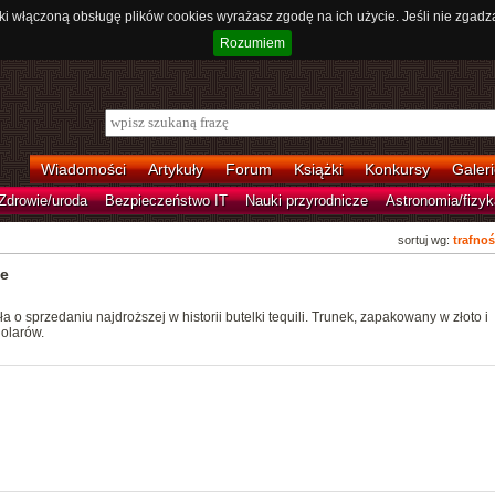
ki włączoną obsługę plików cookies wyrażasz zgodę na ich użycie. Jeśli nie zgadz
Rozumiem
Wiadomości
Artykuły
Forum
Książki
Konkursy
Galeri
Zdrowie/uroda
Bezpieczeństwo IT
Nauki przyrodnicze
Astronomia/fizyk
sortuj wg:
trafnoś
ie
 o sprzedaniu najdroższej w historii butelki tequili. Trunek, zapakowany w złoto i
dolarów.