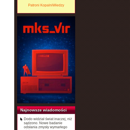
Patroni KopalniWiedzy
Najnowsze wiadomości
Dodo widział świat inaczej, niż
sądzono. Nowe badanie
odsłania zmysły wymarłego