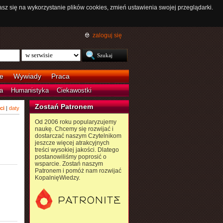
asz się na wykorzystanie plików cookies, zmień ustawienia swojej przeglądarki.
zaloguj się
e
Wywiady
Praca
a
Humanistyka
Ciekawostki
Zostań Patronem
ci
|
daty
Od 2006 roku popularyzujemy
naukę. Chcemy się rozwijać i
dostarczać naszym Czytelnikom
jeszcze więcej atrakcyjnych
treści wysokiej jakości. Dlatego
postanowiliśmy poprosić o
wsparcie. Zostań naszym
Patronem i pomóż nam rozwijać
KopalnięWiedzy.