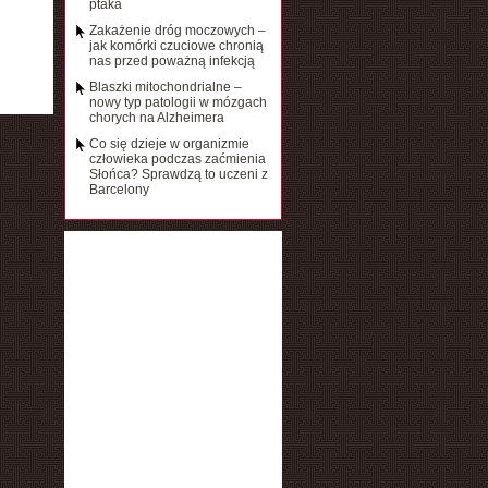
ptaka
Zakażenie dróg moczowych –
jak komórki czuciowe chronią
nas przed poważną infekcją
Blaszki mitochondrialne –
nowy typ patologii w mózgach
chorych na Alzheimera
Co się dzieje w organizmie
człowieka podczas zaćmienia
Słońca? Sprawdzą to uczeni z
Barcelony