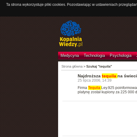
Ta strona wykorzystuje pliki cookies. Pozostawiając w ustawieniach przeglądar
Medycyna
Technologia
Psychologia
Strona główna
>
Szukaj "tequila"
Najdroższa
tequila
na świec
25 lipca 2006, 14:39
Firma
Tequila
Ley.925 poinformowała
platynę został kupiony za 225 000 