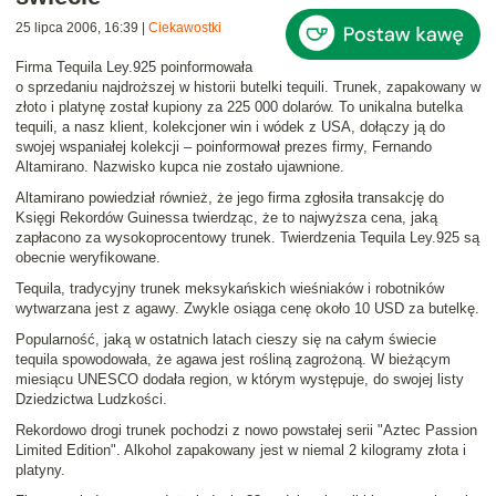
25 lipca 2006, 16:39
|
Ciekawostki
Firma
Tequila Ley.925
poinformowała
o sprzedaniu
najdroższej w historii butelki tequili
. Trunek, zapakowany w
złoto i platynę został kupiony za
225 000 dolarów
.
To unikalna butelka
tequili, a nasz klient, kolekcjoner win i wódek z USA, dołączy ją do
swojej wspaniałej kolekcji
– poinformował prezes firmy, Fernando
Altamirano. Nazwisko kupca nie zostało ujawnione.
Altamirano powiedział również, że jego firma zgłosiła transakcję do
Księgi Rekordów Guinessa twierdząc, że to najwyższa cena, jaką
zapłacono za wysokoprocentowy trunek. Twierdzenia Tequila Ley.925 są
obecnie weryfikowane.
Tequila, tradycyjny trunek meksykańskich wieśniaków i robotników
wytwarzana jest z agawy. Zwykle osiąga cenę około 10 USD za butelkę.
Popularność, jaką w ostatnich latach cieszy się na całym świecie
tequila spowodowała, że agawa jest rośliną zagrożoną. W bieżącym
miesiącu UNESCO dodała region, w którym występuje, do swojej listy
Dziedzictwa Ludzkości.
Rekordowo drogi trunek pochodzi z nowo powstałej serii "
Aztec Passion
Limited Edition
". Alkohol zapakowany jest w niemal 2 kilogramy złota i
platyny.