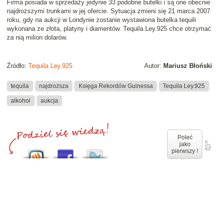
Firma posiada w sprzedaży jedynie 33 podobne butelki i są one obecnie
najdroższymi trunkami w jej ofercie. Sytuacja zmieni się 21 marca 2007
roku, gdy na aukcji w Londynie zostanie wystawiona butelka tequili
wykonana ze złota, platyny i diamentów. Tequila Ley.925 chce otrzymać
za nią
milion dolarów
.
Źródło:
Tequila Ley.925
Autor:
Mariusz Błoński
tequila
najdroższa
Księga Rekordów Guinessa
Tequila Ley.925
alkohol
aukcja
Poleć
jako
pierwszy !