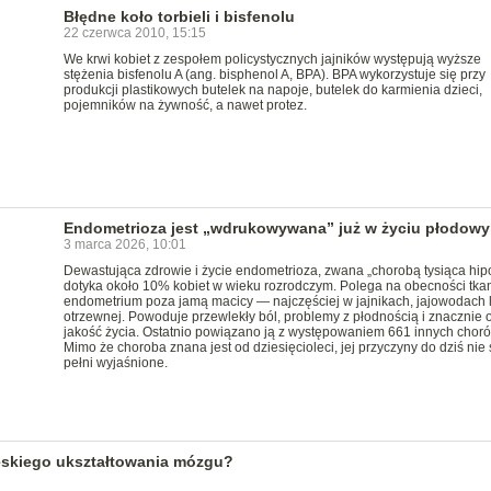
Błędne koło torbieli i bisfenolu
22 czerwca 2010, 15:15
We krwi kobiet z zespołem policystycznych jajników występują wyższe
stężenia bisfenolu A (ang. bisphenol A, BPA). BPA wykorzystuje się przy
produkcji plastikowych butelek na napoje, butelek do karmienia dzieci,
pojemników na żywność, a nawet protez.
Endometrioza jest „wdrukowywana” już w życiu płodow
3 marca 2026, 10:01
Dewastująca zdrowie i życie endometrioza, zwana „chorobą tysiąca hipo
dotyka około 10% kobiet w wieku rozrodczym. Polega na obecności tka
endometrium poza jamą macicy — najczęściej w jajnikach, jajowodach 
otrzewnej. Powoduje przewlekły ból, problemy z płodnością i znacznie 
jakość życia. Ostatnio powiązano ją z występowaniem 661 innych choró
Mimo że choroba znana jest od dziesięcioleci, jej przyczyny do dziś nie
pełni wyjaśnione.
ęskiego ukształtowania mózgu?