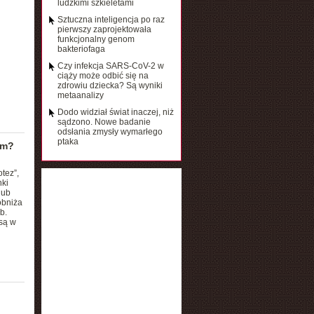
ludzkimi szkieletami
Sztuczna inteligencja po raz
pierwszy zaprojektowała
funkcjonalny genom
bakteriofaga
Czy infekcja SARS-CoV-2 w
ciąży może odbić się na
zdrowiu dziecka? Są wyniki
metaanalizy
Dodo widział świat inaczej, niż
sądzono. Nowe badanie
odsłania zmysły wymarłego
ptaka
ym?
tez”,
nki
lub
obniża
b.
 są w