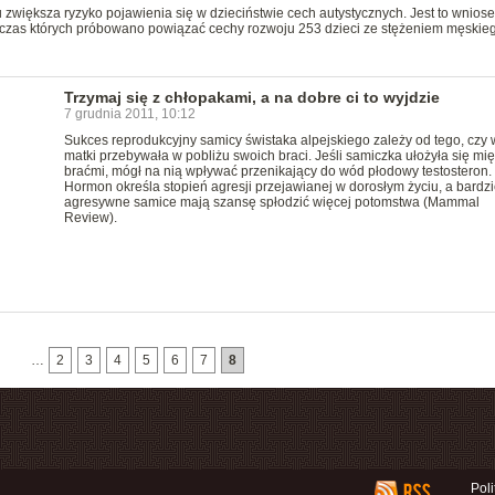
 zwiększa ryzyko pojawienia się w dzieciństwie cech autystycznych. Jest to wniose
dczas których próbowano powiązać cechy rozwoju 253 dzieci ze stężeniem męskie
Trzymaj się z chłopakami, a na dobre ci to wyjdzie
7 grudnia 2011, 10:12
Sukces reprodukcyjny samicy świstaka alpejskiego zależy od tego, czy 
matki przebywała w pobliżu swoich braci. Jeśli samiczka ułożyła się mi
braćmi, mógł na nią wpływać przenikający do wód płodowy testosteron.
Hormon określa stopień agresji przejawianej w dorosłym życiu, a bardzi
agresywne samice mają szansę spłodzić więcej potomstwa (Mammal
Review).
…
2
3
4
5
6
7
8
Pol