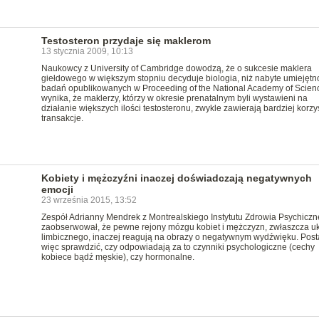
Testosteron przydaje się maklerom
13 stycznia 2009, 10:13
Naukowcy z University of Cambridge dowodzą, że o sukcesie maklera
giełdowego w większym stopniu decyduje biologia, niż nabyte umiejętno
badań opublikowanych w Proceeding of the National Academy of Scien
wynika, że maklerzy, którzy w okresie prenatalnym byli wystawieni na
działanie większych ilości testosteronu, zwykle zawierają bardziej korzy
transakcje.
Kobiety i mężczyźni inaczej doświadczają negatywnych
emocji
23 września 2015, 13:52
Zespół Adrianny Mendrek z Montrealskiego Instytutu Zdrowia Psychicz
zaobserwował, że pewne rejony mózgu kobiet i mężczyzn, zwłaszcza u
limbicznego, inaczej reagują na obrazy o negatywnym wydźwięku. Post
więc sprawdzić, czy odpowiadają za to czynniki psychologiczne (cechy
kobiece bądź męskie), czy hormonalne.