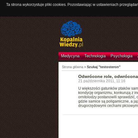
Ta strona wykorzystuje pliki cookies. Pozostawiając w ustawieniach przeglądar
Medycyna
Technologia
Psychologia
Strona główna
>
Szukaj "testosteron"
Odwrócone role, odwrócona 
21 października 2011, 11:16
U większości gatunków ptaków samce
kondycję organizmu, konkurują z in
ornitolodzy postanowili sprawdzić,
gdzie samice są poligamiczne, a ja
drugorzędowymi cechami płciowymi 