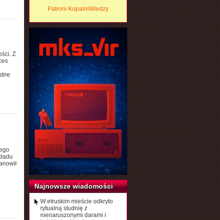
Patroni KopalniWiedzy
ści. Z
ces
stne
nego
kładu
anowił
Najnowsze wiadomości
W etruskim mieście odkryto
rytualną studnię z
nienaruszonymi darami i