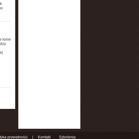
k
go
w łonie
ędzy
ej
ityka prywatności
|
Kontakt
Szkolenia