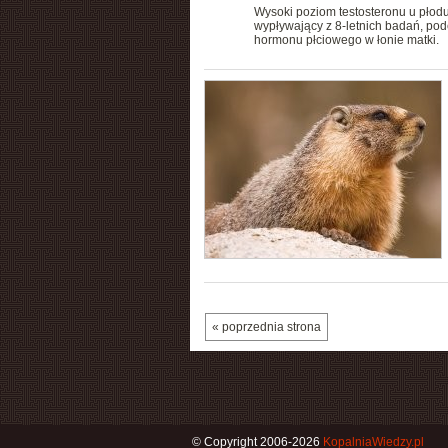
Wysoki poziom testosteronu u płodu
wypływający z 8-letnich badań, po
hormonu płciowego w łonie matki.
« poprzednia strona
© Copyright 2006-2026
KopalniaWiedzy.pl