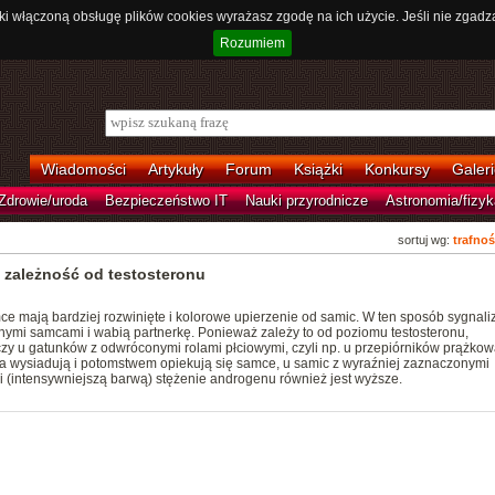
ki włączoną obsługę plików cookies wyrażasz zgodę na ich użycie. Jeśli nie zgadz
Rozumiem
Wiadomości
Artykuły
Forum
Książki
Konkursy
Galeri
Zdrowie/uroda
Bezpieczeństwo IT
Nauki przyrodnicze
Astronomia/fizyk
sortuj wg:
trafnoś
zależność od testosteronu
 mają bardziej rozwinięte i kolorowe upierzenie od samic. W ten sposób sygnali
nymi samcami i wabią partnerkę. Ponieważ zależy to od poziomu testosteronu,
 czy u gatunków z odwróconymi rolami płciowymi, czyli np. u przepiórników prążko
ja wysiadują i potomstwem opiekują się samce, u samic z wyraźniej zaznaczonymi
(intensywniejszą barwą) stężenie androgenu również jest wyższe.