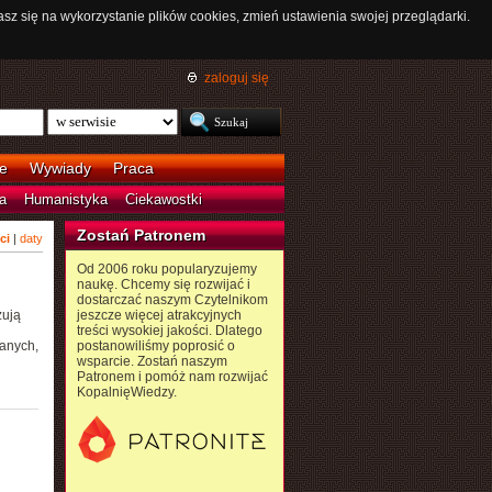
asz się na wykorzystanie plików cookies, zmień ustawienia swojej przeglądarki.
zaloguj się
e
Wywiady
Praca
a
Humanistyka
Ciekawostki
Zostań Patronem
ci
|
daty
Od 2006 roku popularyzujemy
naukę. Chcemy się rozwijać i
dostarczać naszym Czytelnikom
zują
jeszcze więcej atrakcyjnych
treści wysokiej jakości. Dlatego
wanych,
postanowiliśmy poprosić o
wsparcie. Zostań naszym
Patronem i pomóż nam rozwijać
KopalnięWiedzy.