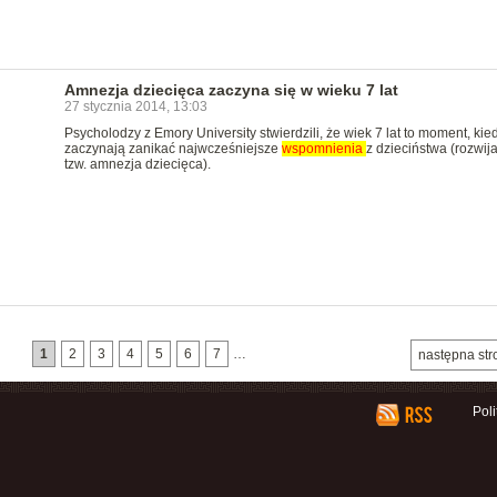
Amnezja dziecięca zaczyna się w wieku 7 lat
27 stycznia 2014, 13:03
Psycholodzy z Emory University stwierdzili, że wiek 7 lat to moment, kie
zaczynają zanikać najwcześniejsze
wspomnienia
z dzieciństwa (rozwija
tzw. amnezja dziecięca).
1
2
3
4
5
6
7
…
następna str
Pol