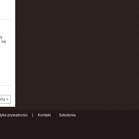
dy
 się
ona »
ityka prywatności
|
Kontakt
Szkolenia