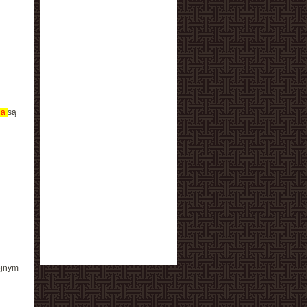
ia
są
ejnym