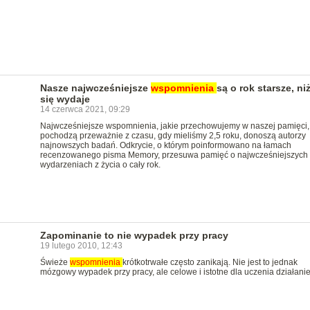
Nasze najwcześniejsze
wspomnienia
są o rok starsze, ni
się wydaje
14 czerwca 2021, 09:29
Najwcześniejsze wspomnienia, jakie przechowujemy w naszej pamięci,
pochodzą przeważnie z czasu, gdy mieliśmy 2,5 roku, donoszą autorzy
najnowszych badań. Odkrycie, o którym poinformowano na łamach
recenzowanego pisma Memory, przesuwa pamięć o najwcześniejszych
wydarzeniach z życia o cały rok.
Zapominanie to nie wypadek przy pracy
19 lutego 2010, 12:43
Świeże
wspomnienia
krótkotrwałe często zanikają. Nie jest to jednak
mózgowy wypadek przy pracy, ale celowe i istotne dla uczenia działanie