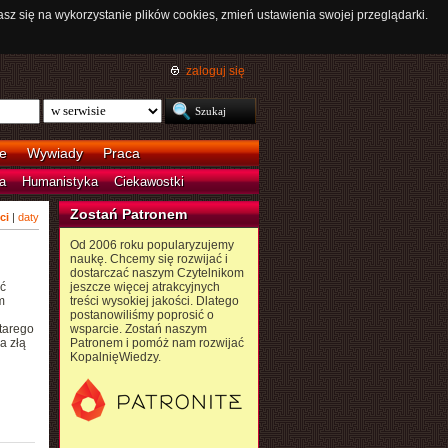
asz się na wykorzystanie plików cookies, zmień ustawienia swojej przeglądarki.
zaloguj się
e
Wywiady
Praca
a
Humanistyka
Ciekawostki
Zostań Patronem
ci
|
daty
Od 2006 roku popularyzujemy
naukę. Chcemy się rozwijać i
dostarczać naszym Czytelnikom
ć
jeszcze więcej atrakcyjnych
m
treści wysokiej jakości. Dlatego
postanowiliśmy poprosić o
tarego
wsparcie. Zostań naszym
a złą
Patronem i pomóż nam rozwijać
KopalnięWiedzy.