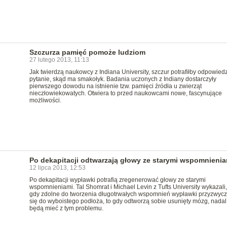
Szczurza pamięć pomoże ludziom
27 lutego 2013, 11:13
Jak twierdzą naukowcy z Indiana University, szczur potrafiłby odpowied
pytanie, skąd ma smakołyk. Badania uczonych z Indiany dostarczyły
pierwszego dowodu na istnienie tzw. pamięci źródła u zwierząt
nieczłowiekowatych. Otwiera to przed naukowcami nowe, fascynujące
możliwości.
Po dekapitacji odtwarzają głowy ze starymi wspomnienia
12 lipca 2013, 12:53
Po dekapitacji wypławki potrafią zregenerować głowy ze starymi
wspomnieniami. Tal Shomrat i Michael Levin z Tufts University wykazali,
gdy zdolne do tworzenia długotrwałych wspomnień wypławki przyzwycz
się do wyboistego podłoża, to gdy odtworzą sobie usunięty mózg, nadal
będą mieć z tym problemu.