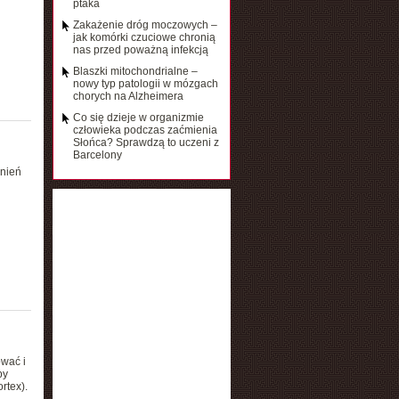
ptaka
Zakażenie dróg moczowych –
jak komórki czuciowe chronią
nas przed poważną infekcją
Blaszki mitochondrialne –
nowy typ patologii w mózgach
chorych na Alzheimera
Co się dzieje w organizmie
człowieka podczas zaćmienia
Słońca? Sprawdzą to uczeni z
Barcelony
nień
wać i
by
rtex).