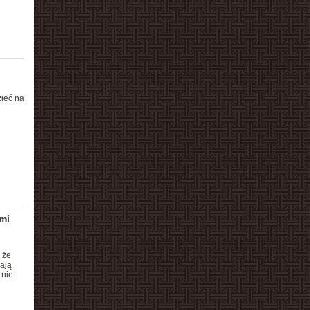
zieć na
mi
 że
ają
 nie