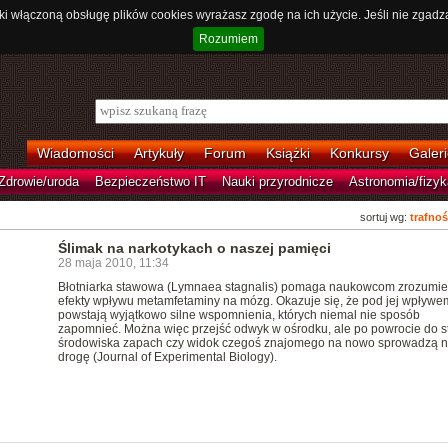
ki włączoną obsługę plików cookies wyrażasz zgodę na ich użycie. Jeśli nie zgadz
Rozumiem
Wiadomości
Artykuły
Forum
Książki
Konkursy
Galeri
Zdrowie/uroda
Bezpieczeństwo IT
Nauki przyrodnicze
Astronomia/fizyk
sortuj wg:
trafnoś
Ślimak na narkotykach o naszej pamięci
28 maja 2010, 11:34
Błotniarka stawowa (Lymnaea stagnalis) pomaga naukowcom zrozumie
efekty wpływu metamfetaminy na mózg. Okazuje się, że pod jej wpływe
powstają wyjątkowo silne wspomnienia, których niemal nie sposób
zapomnieć. Można więc przejść odwyk w ośrodku, ale po powrocie do s
środowiska zapach czy widok czegoś znajomego na nowo sprowadzą n
drogę (Journal of Experimental Biology).