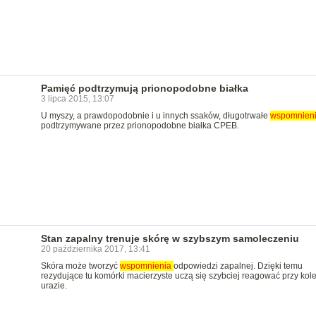
Pamięć podtrzymują prionopodobne białka
3 lipca 2015, 13:07
U myszy, a prawdopodobnie i u innych ssaków, długotrwałe
wspomnien
podtrzymywane przez prionopodobne białka CPEB.
Stan zapalny trenuje skórę w szybszym samoleczeniu
20 października 2017, 13:41
Skóra może tworzyć
wspomnienia
odpowiedzi zapalnej. Dzięki temu
rezydujące tu komórki macierzyste uczą się szybciej reagować przy kol
urazie.