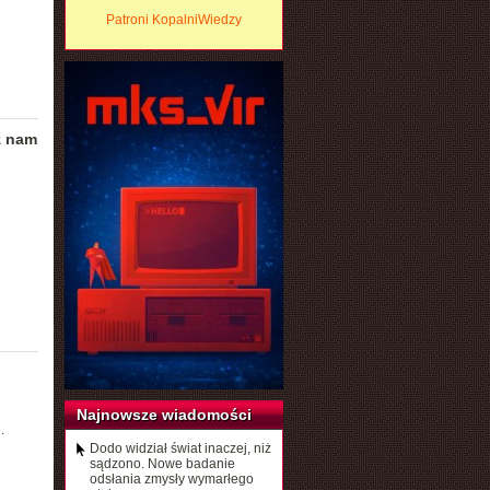
Patroni KopalniWiedzy
ż nam
Najnowsze wiadomości
.
Dodo widział świat inaczej, niż
sądzono. Nowe badanie
odsłania zmysły wymarłego