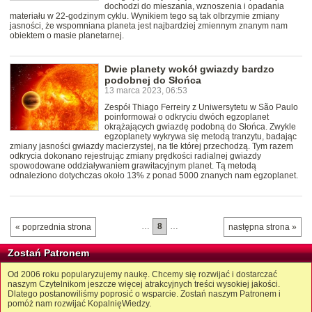
dochodzi do mieszania, wznoszenia i opadania
materiału w 22-godzinym cyklu. Wynikiem tego są tak olbrzymie zmiany
jasności, że wspomniana planeta jest najbardziej zmiennym znanym nam
obiektem o masie planetarnej.
Dwie planety wokół gwiazdy bardzo
podobnej do Słońca
13 marca 2023, 06:53
Zespół Thiago Ferreiry z Uniwersytetu w São Paulo
poinformował o odkryciu dwóch egzoplanet
okrążających gwiazdę podobną do Słońca. Zwykle
egzoplanety wykrywa się metodą tranzytu, badając
zmiany jasności gwiazdy macierzystej, na tle której przechodzą. Tym razem
odkrycia dokonano rejestrując zmiany prędkości radialnej gwiazdy
spowodowane oddziaływaniem grawitacyjnym planet. Tą metodą
odnaleziono dotychczas około 13% z ponad 5000 znanych nam egzoplanet.
…
8
…
« poprzednia strona
następna strona »
Zostań Patronem
Od 2006 roku popularyzujemy naukę. Chcemy się rozwijać i dostarczać
naszym Czytelnikom jeszcze więcej atrakcyjnych treści wysokiej jakości.
Dlatego postanowiliśmy poprosić o wsparcie. Zostań naszym Patronem i
pomóż nam rozwijać KopalnięWiedzy.