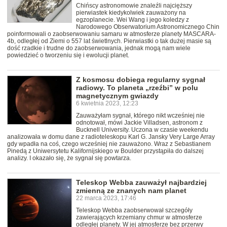
Chińscy astronomowie znaleźli najcięższy
pierwiastek kiedykolwiek zauważony na
egzoplanecie. Wei Wang i jego koledzy z
Narodowego Obserwatorium Astronomicznego Chin
poinformowali o zaobserwowaniu samaru w atmosferze planety MASCARA-
4b, odległej od Ziemi o 557 lat świetlnych. Pierwiastki o tak dużej masie są
dość rzadkie i trudne do zaobserwowania, jednak mogą nam wiele
powiedzieć o tworzeniu się i ewolucji planet.
Z kosmosu dobiega regularny sygnał
radiowy. To planeta „rzeźbi” w polu
magnetycznym gwiazdy
6 kwietnia 2023, 12:23
Zauważyłam sygnał, którego nikt wcześniej nie
odnotował, mówi Jackie Villadsen, astronom z
Bucknell University. Uczona w czasie weekendu
analizowała w domu dane z radioteleskopu Karl G. Jansky Very Large Array
gdy wpadła na coś, czego wcześniej nie zauważono. Wraz z Sebastianem
Pinedą z Uniwersytetu Kalifornijskiego w Boulder przystąpiła do dalszej
analizy. I okazało się, że sygnał się powtarza.
Teleskop Webba zauważył najbardziej
zmienną ze znanych nam planet
22 marca 2023, 17:46
Teleskop Webba zaobserwował szczegóły
zawierających krzemiany chmur w atmosferze
odległej planety. W jej atmosferze bez przerwy