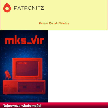
Patroni KopalniWiedzy
Najnowsze wiadomości