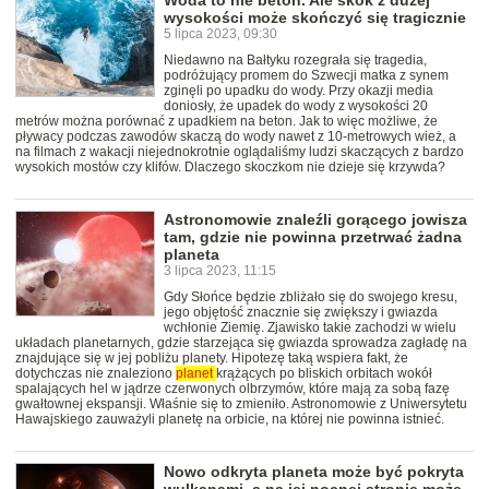
Woda to nie beton. Ale skok z dużej
wysokości może skończyć się tragicznie
5 lipca 2023, 09:30
Niedawno na Bałtyku rozegrała się tragedia,
podróżujący promem do Szwecji matka z synem
zginęli po upadku do wody. Przy okazji media
doniosły, że upadek do wody z wysokości 20
metrów można porównać z upadkiem na beton. Jak to więc możliwe, że
pływacy podczas zawodów skaczą do wody nawet z 10-metrowych wież, a
na filmach z wakacji niejednokrotnie oglądaliśmy ludzi skaczących z bardzo
wysokich mostów czy klifów. Dlaczego skoczkom nie dzieje się krzywda?
Astronomowie znaleźli gorącego jowisza
tam, gdzie nie powinna przetrwać żadna
planeta
3 lipca 2023, 11:15
Gdy Słońce będzie zbliżało się do swojego kresu,
jego objętość znacznie się zwiększy i gwiazda
wchłonie Ziemię. Zjawisko takie zachodzi w wielu
układach planetarnych, gdzie starzejąca się gwiazda sprowadza zagładę na
znajdujące się w jej pobliżu planety. Hipotezę taką wspiera fakt, że
dotychczas nie znaleziono
planet
krążących po bliskich orbitach wokół
spalających hel w jądrze czerwonych olbrzymów, które mają za sobą fazę
gwałtownej ekspansji. Właśnie się to zmieniło. Astronomowie z Uniwersytetu
Hawajskiego zauważyli planetę na orbicie, na której nie powinna istnieć.
Nowo odkryta planeta może być pokryta