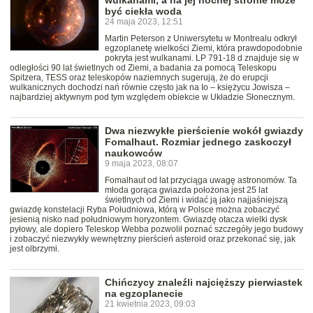
wulkanami, a na jej nocnej stronie może
być ciekła woda
24 maja 2023, 12:51
Martin Peterson z Uniwersytetu w Montrealu odkrył
egzoplanetę wielkości Ziemi, która prawdopodobnie
pokryta jest wulkanami. LP 791-18 d znajduje się w
odległości 90 lat świetlnych od Ziemi, a badania za pomocą Teleskopu
Spitzera, TESS oraz teleskopów naziemnych sugerują, że do erupcji
wulkanicznych dochodzi nań równie często jak na Io – księżycu Jowisza –
najbardziej aktywnym pod tym względem obiekcie w Układzie Słonecznym.
Dwa niezwykłe pierścienie wokół gwiazdy
Fomalhaut. Rozmiar jednego zaskoczył
naukowców
9 maja 2023, 08:07
Fomalhaut od lat przyciąga uwagę astronomów. Ta
młoda gorąca gwiazda położona jest 25 lat
świetlnych od Ziemi i widać ją jako najjaśniejszą
gwiazdę konstelacji Ryba Południowa, którą w Polsce można zobaczyć
jesienią nisko nad południowym horyzontem. Gwiazdę otacza wielki dysk
pyłowy, ale dopiero Teleskop Webba pozwolił poznać szczegóły jego budowy
i zobaczyć niezwykły wewnętrzny pierścień asteroid oraz przekonać się, jak
jest olbrzymi.
Chińczycy znaleźli najcięższy pierwiastek
na egzoplanecie
21 kwietnia 2023, 09:03