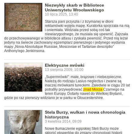
Niezwykły skarb w Bibliotece
Uniwersytetu Wrocławskiego
10 lipca 2025, 13:40
Starsza pani przyszła i z trzymanej w dłoni
reklamówki wyjęła mapę. Kuratorka spojrzała na nią
i oniemiała. Widziała przed sobą coś tak
niewiarygodnego, że musiała się upewnić. Zajrzała
do przechowywanego w bibliotece atlasu i zyskała pewność. Przed nią leżał
jedyny na świecie zachowany egzemplarz pierwszego i jedynego wydania
mapy „Nova Absolutque Russiae, Moscoviae et Tartariae descriptio”
Anthony'ego Jenkinsona.
Elektryczne mrówki
13 sierpnia 2009, 10:00
„Supermrówki": małe, brązowe i niebezpieczne.
Należą do rodzaju Lasius neglectus i zwane są
inaczej mrówkami tureckimi. Zaledwie w ciągu 20 lat
potrafiły przywędrować
znad
Morza
Czarnego na
teren Europy. Dotarły nawet do Wielkiej Brytanii,
gdzie po raz pierwszy widziano je w parku w Gloucestershire.
Stela Burzy, wulkan i nowa chronologia
historyczna
3 kwietnia 2014, 09:09
Nowe tłumaczenie egipskiej Steli Burzy może
skłonić ekspertów do zmiany chronologii historii