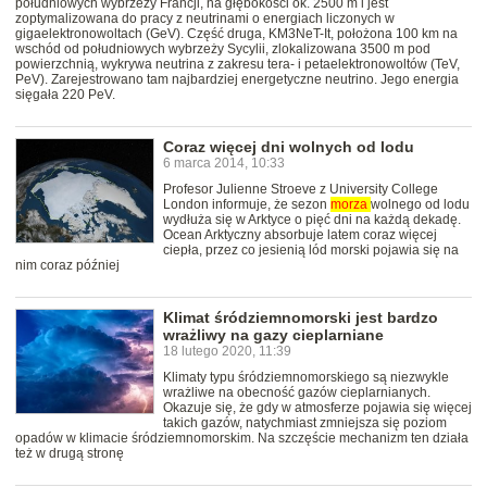
południowych wybrzeży Francji, na głębokości ok. 2500 m i jest
zoptymalizowana do pracy z neutrinami o energiach liczonych w
gigaelektronowoltach (GeV). Część druga, KM3NeT-It, położona 100 km na
wschód od południowych wybrzeży Sycylii, zlokalizowana 3500 m pod
powierzchnią, wykrywa neutrina z zakresu tera- i petaelektronowoltów (TeV,
PeV). Zarejestrowano tam najbardziej energetyczne neutrino. Jego energia
sięgała 220 PeV.
Coraz więcej dni wolnych od lodu
6 marca 2014, 10:33
Profesor Julienne Stroeve z University College
London informuje, że sezon
morza
wolnego od lodu
wydłuża się w Arktyce o pięć dni na każdą dekadę.
Ocean Arktyczny absorbuje latem coraz więcej
ciepła, przez co jesienią lód morski pojawia się na
nim coraz później
Klimat śródziemnomorski jest bardzo
wrażliwy na gazy cieplarniane
18 lutego 2020, 11:39
Klimaty typu śródziemnomorskiego są niezwykle
wrażliwe na obecność gazów cieplarnianych.
Okazuje się, że gdy w atmosferze pojawia się więcej
takich gazów, natychmiast zmniejsza się poziom
opadów w klimacie śródziemnomorskim. Na szczęście mechanizm ten działa
też w drugą stronę