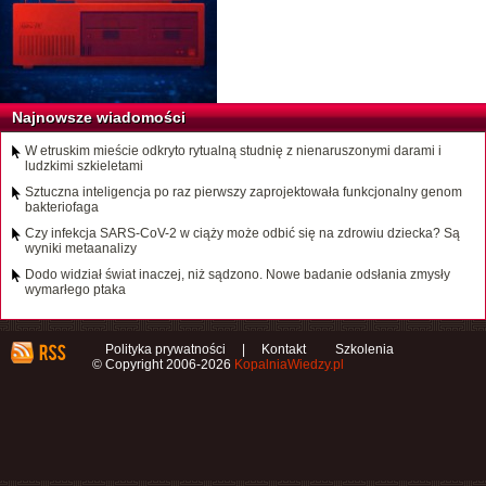
Najnowsze wiadomości
W etruskim mieście odkryto rytualną studnię z nienaruszonymi darami i
ludzkimi szkieletami
Sztuczna inteligencja po raz pierwszy zaprojektowała funkcjonalny genom
bakteriofaga
Czy infekcja SARS-CoV-2 w ciąży może odbić się na zdrowiu dziecka? Są
wyniki metaanalizy
Dodo widział świat inaczej, niż sądzono. Nowe badanie odsłania zmysły
wymarłego ptaka
Polityka prywatności
|
Kontakt
Szkolenia
© Copyright 2006-2026
KopalniaWiedzy.pl