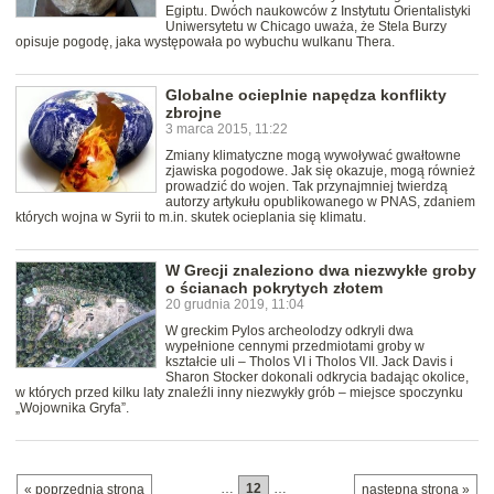
Egiptu. Dwóch naukowców z Instytutu Orientalistyki
Uniwersytetu w Chicago uważa, że Stela Burzy
opisuje pogodę, jaka występowała po wybuchu wulkanu Thera.
Globalne ocieplnie napędza konflikty
zbrojne
3 marca 2015, 11:22
Zmiany klimatyczne mogą wywoływać gwałtowne
zjawiska pogodowe. Jak się okazuje, mogą również
prowadzić do wojen. Tak przynajmniej twierdzą
autorzy artykułu opublikowanego w PNAS, zdaniem
których wojna w Syrii to m.in. skutek ocieplania się klimatu.
W Grecji znaleziono dwa niezwykłe groby
o ścianach pokrytych złotem
20 grudnia 2019, 11:04
W greckim Pylos archeolodzy odkryli dwa
wypełnione cennymi przedmiotami groby w
kształcie uli – Tholos VI i Tholos VII. Jack Davis i
Sharon Stocker dokonali odkrycia badając okolice,
w których przed kilku laty znaleźli inny niezwykły grób – miejsce spoczynku
„Wojownika Gryfa”.
…
12
…
« poprzednia strona
następna strona »