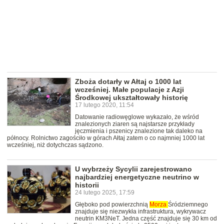
Zboża dotarły w Ałtaj o 1000 lat
wcześniej. Małe populacje z Azji
Środkowej ukształtowały historię
17 lutego 2020, 11:54
Datowanie radiowęglowe wykazało, że wśród
znalezionych ziaren są najstarsze przykłady
jęczmienia i pszenicy znalezione tak daleko na
północy. Rolnictwo zagościło w górach Ałtaj zatem o co najmniej 1000 lat
wcześniej, niż dotychczas sądzono.
U wybrzeży Sycylii zarejestrowano
najbardziej energetyczne neutrino w
historii
24 lutego 2025, 17:59
Głęboko pod powierzchnią
Morza
Śródziemnego
znajduje się niezwykła infrastruktura, wykrywacz
neutrin KM3NeT. Jedna część znajduje się 30 km od