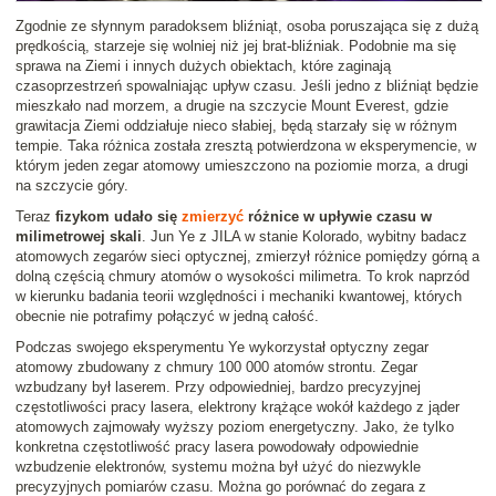
Zgodnie ze słynnym paradoksem bliźniąt, osoba poruszająca się z dużą
prędkością, starzeje się wolniej niż jej brat-bliźniak. Podobnie ma się
sprawa na Ziemi i innych dużych obiektach, które zaginają
czasoprzestrzeń spowalniając upływ czasu. Jeśli jedno z bliźniąt będzie
mieszkało nad morzem, a drugie na szczycie Mount Everest, gdzie
grawitacja Ziemi oddziałuje nieco słabiej, będą starzały się w różnym
tempie. Taka różnica została zresztą potwierdzona w eksperymencie, w
którym jeden zegar atomowy umieszczono na poziomie morza, a drugi
na szczycie góry.
Teraz
fizykom udało się
zmierzyć
różnice w upływie czasu w
milimetrowej skali
. Jun Ye z JILA w stanie Kolorado, wybitny badacz
atomowych zegarów sieci optycznej, zmierzył różnice pomiędzy górną a
dolną częścią chmury atomów o wysokości milimetra. To krok naprzód
w kierunku badania teorii względności i mechaniki kwantowej, których
obecnie nie potrafimy połączyć w jedną całość.
Podczas swojego eksperymentu Ye wykorzystał optyczny zegar
atomowy zbudowany z chmury 100 000 atomów strontu. Zegar
wzbudzany był laserem. Przy odpowiedniej, bardzo precyzyjnej
częstotliwości pracy lasera, elektrony krążące wokół każdego z jąder
atomowych zajmowały wyższy poziom energetyczny. Jako, że tylko
konkretna częstotliwość pracy lasera powodowały odpowiednie
wzbudzenie elektronów, systemu można był użyć do niezwykle
precyzyjnych pomiarów czasu. Można go porównać do zegara z