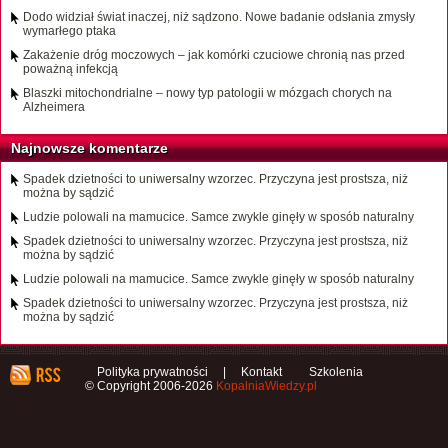
Dodo widział świat inaczej, niż sądzono. Nowe badanie odsłania zmysły
wymarłego ptaka
Zakażenie dróg moczowych – jak komórki czuciowe chronią nas przed
poważną infekcją
Blaszki mitochondrialne – nowy typ patologii w mózgach chorych na
Alzheimera
Najnowsze komentarze
Spadek dzietności to uniwersalny wzorzec. Przyczyna jest prostsza, niż
można by sądzić
Ludzie polowali na mamucice. Samce zwykle ginęły w sposób naturalny
Spadek dzietności to uniwersalny wzorzec. Przyczyna jest prostsza, niż
można by sądzić
Ludzie polowali na mamucice. Samce zwykle ginęły w sposób naturalny
Spadek dzietności to uniwersalny wzorzec. Przyczyna jest prostsza, niż
można by sądzić
Polityka prywatności
|
Kontakt
Szkolenia
© Copyright 2006-2026
KopalniaWiedzy.pl