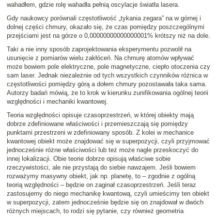
wahadłem, gdzie rolę wahadła pełnią oscylacje światła lasera.
Gdy naukowcy porównali częstotliwość „tykania zegara” na w górnej i
dolnej części chmury, okazało się, że czas pomiędzy poszczególnymi
przejściami jest na górze o 0,00000000000000001% krótszy niż na dole.
Taki a nie inny sposób zaprojektowania eksperymentu pozwolił na
usunięcie z pomiarów wielu zakłóceń. Na chmurę atomów wpływać
może bowiem pole elektryczne, pole magnetyczne, ciepło otoczenia czy
sam laser. Jednak niezależnie od tych wszystkich czynników różnica w
częstotliwości pomiędzy górą a dołem chmury pozostawała taka sama.
Autorzy badań mówią, że to krok w kierunku zunifikowania ogólnej teorii
względności i mechaniki kwantowej.
Teoria względności opisuje czasoprzestrzeń, w której obiekty mają
dobrze zdefiniowane właściwości i przemieszczają się pomiędzy
punktami przestrzeni w zdefiniowany sposób. Z kolei w mechanice
kwantowej obiekt może znajdować się w superpozycji, czyli przyjmować
jednocześnie różne właściwości lub też może nagle przeskoczyć do
innej lokalizacji. Obie teorie dobrze opisują właściwe sobie
rzeczywistości, ale nie przystają do siebie nawzajem. Jeśli bowiem
rozważymy masywny obiekt, jak np. planetę, to – zgodnie z ogólną
teorią względności – będzie on zaginał czasoprzestrzeń. Jeśli teraz
zastosujemy do niego mechanikę kwantową, czyli umieścimy ten obiekt
w superpozycji, zatem jednocześnie będzie się on znajdował w dwóch
różnych miejscach, to rodzi się pytanie, czy również geometria