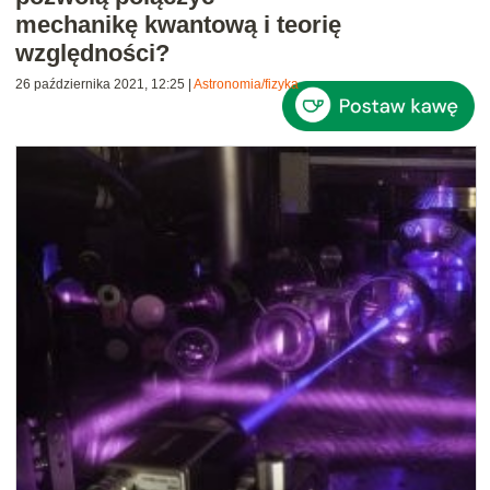
mechanikę kwantową i teorię
względności?
26 października 2021, 12:25
|
Astronomia/fizyka