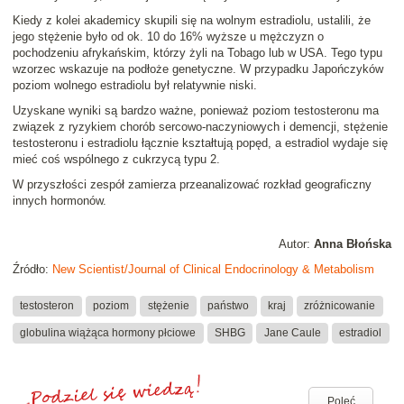
Kiedy z kolei akademicy skupili się na wolnym estradiolu, ustalili, że
jego stężenie było od ok. 10 do 16% wyższe u mężczyzn o
pochodzeniu afrykańskim, którzy żyli na Tobago lub w USA. Tego typu
wzorzec wskazuje na podłoże genetyczne. W przypadku Japończyków
poziom wolnego estradiolu był relatywnie niski.
Uzyskane wyniki są bardzo ważne, ponieważ poziom testosteronu ma
związek z ryzykiem chorób sercowo-naczyniowych i demencji, stężenie
testosteronu i estradiolu łącznie kształtują popęd, a estradiol wydaje się
mieć coś wspólnego z cukrzycą typu 2.
W przyszłości zespół zamierza przeanalizować rozkład geograficzny
innych hormonów.
Autor:
Anna Błońska
Źródło:
New Scientist/Journal of Clinical Endocrinology & Metabolism
testosteron
poziom
stężenie
państwo
kraj
zróżnicowanie
globulina wiążąca hormony płciowe
SHBG
Jane Caule
estradiol
Poleć