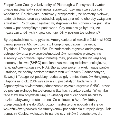
Zespół Jane Cauley z University of Pittsburgh w Pensylwanii zwrócił
uwagę na dwa fakty i postanowił sprawdzić, czy mają ze sobą coś
wspólnego. Po pierwsze, naukowcy przypomnieli, że hormony płciowe,
takie jak testosteron czy estradiol, wpływają na różne choroby związane
z wiekiem. Po drugie, częstość występowania tych chorób nie jest taka
sama w poszczególnych państwach. Czy może więc być tak, że
mężczyzn z różnych krajów cechuje różny poziom testosteronu?
By odpowiedzieć na to pytanie, Amerykanie analizowali próbki krwi 5003
panów powyżej 65. roku życia z Hongkongu, Japonii, Szwecji,
Trynidadu i Tobago oraz USA. Do zmierzenia stężenia androgenów,
estrogenów oraz prekursorów/metabolitów hormonów płciowych w
surowicy wykorzystali spektrometrię mas, poziom globuliny wiążącej
hormony płciowe (SHBG) oceniono zaś metodą radioimmunologiczną
(ang.
radioimmunoassay
, RIA). Biorąc poprawkę na wiek i wagę panów,
ustalono, że ogólny poziom testosteronu w Stanach Zjednoczonych,
Szwecji i Tobago był podobny, podczas gdy u mieszkańców Hongkongu
i Japonii aż o ok. 20% wyższy niż u pozostałych badanych. U
Japończyków stwierdzono jednocześnie wyższe stężenie SHBG, przez
co poziom wolnego testosteronu w tkankach bardzo spadał. W wyniku
tego zjawiska obywateli Kraju Kwitnącej Wiśni cechował najniższy
poziom aktywnego testosteronu. Co ciekawe, u Azjatów, którzy
przeprowadzali się do USA, poziom testosteronu upodabniał się do
wskaźników typowych dla Amerykanów pochodzenia europejskiego. Jak
tłumaczy Cauley, wskazuje to na rolę czynników środowiskowych.