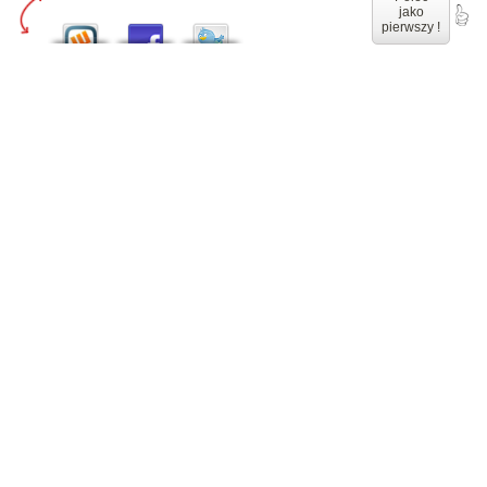
jako
pierwszy !