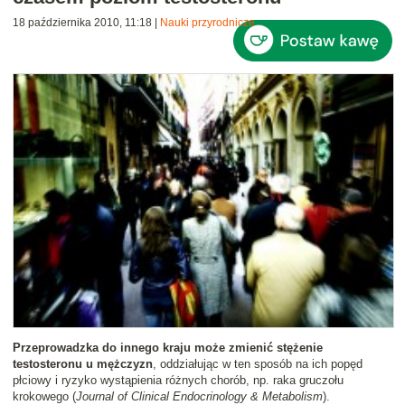
18 października 2010, 11:18
|
Nauki przyrodnicze
Przeprowadzka do innego kraju może zmienić stężenie
testosteronu u mężczyzn
, oddziałując w ten sposób na ich popęd
płciowy i ryzyko wystąpienia różnych chorób, np. raka gruczołu
krokowego (
Journal of Clinical Endocrinology & Metabolism
).