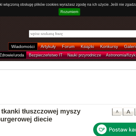
ki włączoną obsługę plików cookies wyrażasz zgodę na ich użycie. Jeśli nie zgadz
Rozumiem
Wiadomości
Artykuły
Forum
Książki
Konkursy
Galeri
Zdrowie/uroda
Bezpieczeństwo IT
Nauki przyrodnicze
Astronomia/fizyk
tkanki tłuszczowej myszy
A
A
burgerowej diecie