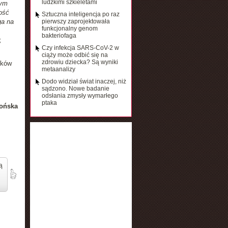
ludzkimi szkieletami
tym
ość
Sztuczna inteligencja po raz
ga na
pierwszy zaprojektowała
funkcjonalny genom
bakteriofaga
,
Czy infekcja SARS-CoV-2 w
ciąży może odbić się na
zdrowiu dziecka? Są wyniki
tków
metaanalizy
Dodo widział świat inaczej, niż
sądzono. Nowe badanie
odsłania zmysły wymarłego
ptaka
ońska
ą