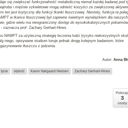
je się zwiększać funkcjonalność metaboliczną niemal każdej badanej pod 
 wątroba i mięśnie szkieletowe mogą odnieść korzyści ze zwiększonej aktywn
ten jest krytyczny dla funkcji tkanki tłuszczowej. Niestety, funkcja ta pole
MPT w tkance tłuszczowej był zapewne świetnym wynalazkiem dla naszych
wie, gdzie wielu ma nieograniczony dostęp do wysokokalorycznych pokarmów
- zaznacza prof. Zachary Gerhart-Hines.
mu NAMPT za użyteczną strategię leczenia ludzi (ryzyko niekorzystnych sku
Wg niego, opisywane studium toruje jednak drogę kolejnym badaniom, które
gazynowanie tłuszczu z jedzenia.
Autor:
Anna Bł
tycie
otyłość
Karen Nørgaard Nielsen
Zachary Gerhart-Hines
Polecaj
3
osoby