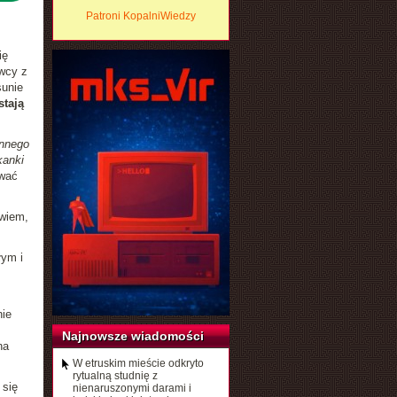
Patroni KopalniWiedzy
ię
owcy z
sunie
stają
annego
kanki
ować
owiem,
łym i
nie
Najnowsze wiadomości
na
W etruskim mieście odkryto
rytualną studnię z
 się
nienaruszonymi darami i