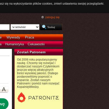
asz się na wykorzystanie plików cookies, zmień ustawienia swojej przeglądarki.
zaloguj się
e
Wywiady
Praca
a
Humanistyka
Ciekawostki
Zostań Patronem
Od 2006 roku popularyzujemy
naukę. Chcemy się rozwijać i
dostarczać naszym Czytelnikom
jeszcze więcej atrakcyjnych
treści wysokiej jakości. Dlatego
postanowiliśmy poprosić o
wsparcie. Zostań naszym
Patronem i pomóż nam rozwijać
KopalnięWiedzy.
A