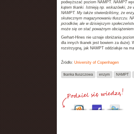
podwyższać poziom NAMPT.
NAMPT wyda
kątem tkanki. Istnieją np. wskazówki, że
NAMPT. My także stwierdziliśmy, że enzym 
skutecznym magazynowaniu tłuszczu. NA
przodków, ale w dzisiejszym społeczeńst
może się on stać poważnym obciążeniem
Gerhart-Hines nie uznaje obniżania pozio
dla innych tkanek jest bowiem za duże). 
rozstrzygną, jak NAMPT oddziałuje na ma
Źródło:
University of Copenhagen
tkanka tłuszczowa
enzym
NAMPT