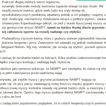
Podczas długiej ewolucji nasze organizmy
rozwinęły doskonałe metody tworzenia zapasów energii na lata chude. We
współczesnym świecie, gdzie wielu ludzi ma stały dostęp do
wysokokalorycznych produktów, wpadamy jednak w ich pułapkę i stajemy s
otyli. Analizując mechanizmy molekularne leżące u podłoża otyłości, nauk
Uniwersytetu Kopenhaskiego odkryli, że jeśli z tkanki tłuszczowej myszy u
się genetycznie enzym NAMPT,
nawet na bardzo tłustej diecie gryzonie 
się całkowicie oporne na rozwój nadwagi czy otyłości
.
Podawaliśmy myszom karmę, która z grubsza stanowi odpowiednik nieust
jedzenia burgerów i pizzy. Zwierzętom nie udawało się jednak rozbudować t
Nørgaard Nielsen. Wg niej, ustalenie, jak rozwija się otyłość, pozwoli oprac
nych.
i pasują do rezultatów badań na ludziach. Kilka studiów zademonstrowało b
łądka znacząco korelują z nadwagą bądź otyłością.
tabolism
jako pierwsze pokazuje, że NAMPT jest niezbędny do stania się oty
j w pełni zabezpiecza przed nadmierną wagą.
wnywała, jak zwykłe myszy i gryzonie pozbawione NAMPT reagują na
ało się, że przy paszy zawierającej mniej tłuszczu między grupami myszy 
tłuszczowej myszy kontrolne stawały się jednak bardzo otyłe, a zwierzęta z
na zdrowej diecie. Oprócz tego myszy poddane delecji NAMPT zachowywały 
u cukru we krwi.
i zadają kłam popularnemu poglądowi, że w celach terapeutycznych powinno