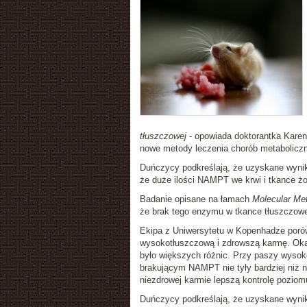
tłuszczowej
- opowiada doktorantka Karen 
nowe metody leczenia chorób metabolicz
Duńczycy podkreślają, że uzyskane wynik
że duże ilości NAMPT we krwi i tkance żo
Badanie opisane na łamach
Molecular Me
że brak tego enzymu w tkance tłuszczowe
Ekipa z Uniwersytetu w Kopenhadze poró
wysokotłuszczową i zdrowszą karmę. Okaz
było większych różnic. Przy paszy wysoko
brakującym NAMPT nie tyły bardziej niż 
niezdrowej karmie lepszą kontrolę poziom
Duńczycy podkreślają, że uzyskane wynik