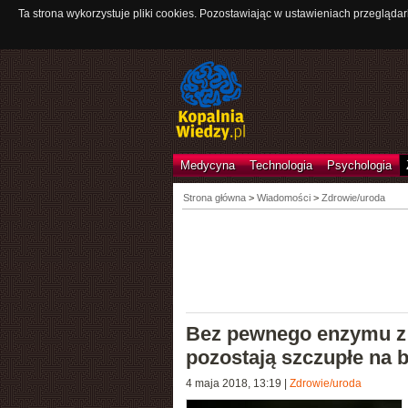
Ta strona wykorzystuje pliki cookies. Pozostawiając w ustawieniach przeglądar
Medycyna
Technologia
Psychologia
Strona główna
>
Wiadomości
>
Zdrowie/uroda
Bez pewnego enzymu z 
pozostają szczupłe na 
4 maja 2018, 13:19
|
Zdrowie/uroda