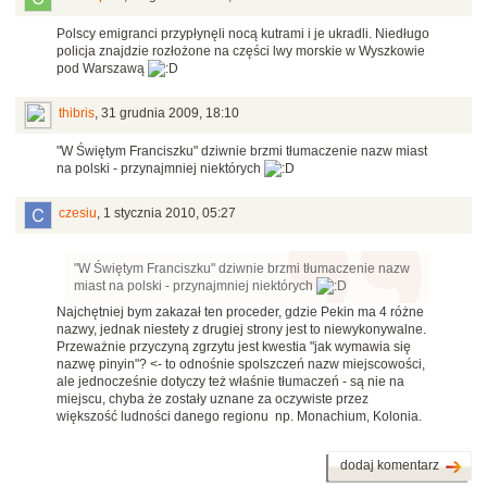
Polscy emigranci przypłynęli nocą kutrami i je ukradli. Niedługo
policja znajdzie rozłożone na części lwy morskie w Wyszkowie
pod Warszawą
thibris
,
31 grudnia 2009, 18:10
"W Świętym Franciszku" dziwnie brzmi tłumaczenie nazw miast
na polski - przynajmniej niektórych
czesiu
,
1 stycznia 2010, 05:27
"W Świętym Franciszku" dziwnie brzmi tłumaczenie nazw
miast na polski - przynajmniej niektórych
Najchętniej bym zakazał ten proceder, gdzie Pekin ma 4 różne
nazwy, jednak niestety z drugiej strony jest to niewykonywalne.
Przeważnie przyczyną zgrzytu jest kwestia "jak wymawia się
nazwę pinyin"? <- to odnośnie spolszczeń nazw miejscowości,
ale jednocześnie dotyczy też właśnie tłumaczeń - są nie na
miejscu, chyba że zostały uznane za oczywiste przez
większość ludności danego regionu np. Monachium, Kolonia.
dodaj komentarz