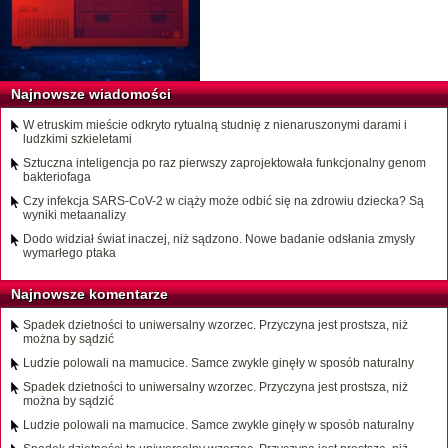
Najnowsze wiadomości
W etruskim mieście odkryto rytualną studnię z nienaruszonymi darami i
ludzkimi szkieletami
Sztuczna inteligencja po raz pierwszy zaprojektowała funkcjonalny genom
bakteriofaga
Czy infekcja SARS-CoV-2 w ciąży może odbić się na zdrowiu dziecka? Są
wyniki metaanalizy
Dodo widział świat inaczej, niż sądzono. Nowe badanie odsłania zmysły
wymarłego ptaka
Najnowsze komentarze
Spadek dzietności to uniwersalny wzorzec. Przyczyna jest prostsza, niż
można by sądzić
Ludzie polowali na mamucice. Samce zwykle ginęły w sposób naturalny
Spadek dzietności to uniwersalny wzorzec. Przyczyna jest prostsza, niż
można by sądzić
Ludzie polowali na mamucice. Samce zwykle ginęły w sposób naturalny