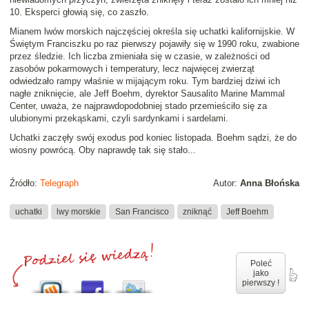
10. Eksperci głowią się, co zaszło.
Mianem lwów morskich najczęściej określa się uchatki kalifornijskie. W
Świętym Franciszku po raz pierwszy pojawiły się w 1990 roku, zwabione
przez śledzie. Ich liczba zmieniała się w czasie, w zależności od
zasobów pokarmowych i temperatury, lecz najwięcej zwierząt
odwiedzało rampy właśnie w mijającym roku. Tym bardziej dziwi ich
nagłe zniknięcie, ale Jeff Boehm, dyrektor Sausalito Marine Mammal
Center, uważa, że najprawdopodobniej stado przemieściło się za
ulubionymi przekąskami, czyli sardynkami i sardelami.
Uchatki zaczęły swój exodus pod koniec listopada. Boehm sądzi, że do
wiosny powrócą. Oby naprawdę tak się stało...
Źródło:
Telegraph
Autor:
Anna Błońska
uchatki
lwy morskie
San Francisco
zniknąć
Jeff Boehm
Poleć
jako
pierwszy !