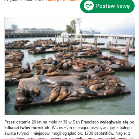
Przez ostatnie 20 lat na molo nr 39 w San Francisco
wylegiwało się po
kilkaset lwów morskich
. W zeszłym miesiącu przybywający z całego
świata turyści i miejscowi mogli oglądać ok. 1700 osobników. Nagle, z
niewiadomych przyczyn, zwierzęta zniknęły i teraz zostało ich mniej niż