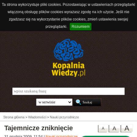
Ta strona wykorzystuje pliki cookies. Pozostawiając w ustawieniach przeglądarki
włączoną obsługę plików cookies wyrażasz zgodę na ich użycie. Jeśli nie
zgadzasz się na wykorzystanie plików cookies, zmień ustawienia swojej
przeglądarki.
Rozumiem
Strona główna
>
Wiadomości
>
Nauki przyrodnicze
Tajemnicze zniknięcie
A
A
A
31 grudnia 2009, 11:54
|
Nauki przyrodnicze