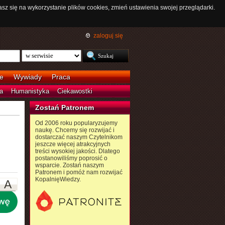
asz się na wykorzystanie plików cookies, zmień ustawienia swojej przeglądarki.
zaloguj się
e
Wywiady
Praca
a
Humanistyka
Ciekawostki
Zostań Patronem
Od 2006 roku popularyzujemy
naukę. Chcemy się rozwijać i
dostarczać naszym Czytelnikom
jeszcze więcej atrakcyjnych
treści wysokiej jakości. Dlatego
postanowiliśmy poprosić o
wsparcie. Zostań naszym
Patronem i pomóż nam rozwijać
KopalnięWiedzy.
A