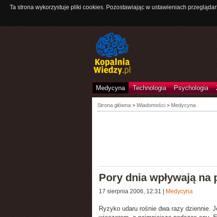
Ta strona wykorzystuje pliki cookies. Pozostawiając w ustawieniach przeglądar
Medycyna
Technologia
Psychologia
Strona główna
>
Wiadomości
>
Medycyna
Pory dnia wpływają na
17 sierpnia 2006, 12:31
|
Medycyna
Ryzyko udaru rośnie
dwa razy dziennie
. 