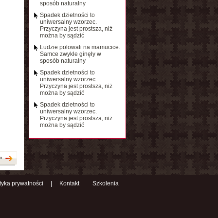
sposób naturalny
Spadek dzietności to
uniwersalny wzorzec.
Przyczyna jest prostsza, niż
można by sądzić
Ludzie polowali na mamucice.
Samce zwykle ginęły w
sposób naturalny
Spadek dzietności to
uniwersalny wzorzec.
Przyczyna jest prostsza, niż
można by sądzić
Spadek dzietności to
uniwersalny wzorzec.
Przyczyna jest prostsza, niż
można by sądzić
»
ityka prywatności
|
Kontakt
Szkolenia