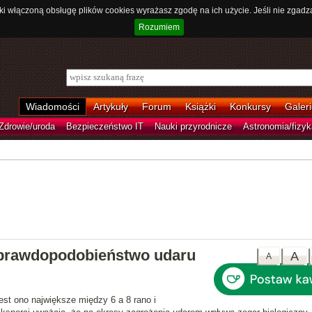
ki włączoną obsługę plików cookies wyrażasz zgodę na ich użycie. Jeśli nie zgadz
Rozumiem
Wiadomości
Artykuły
Forum
Książki
Konkursy
Galeri
Zdrowie/uroda
Bezpieczeństwo IT
Nauki przyrodnicze
Astronomia/fizyk
 prawdopodobieństwo udaru
A
A
Jest ono największe między 6 a 8 rano i