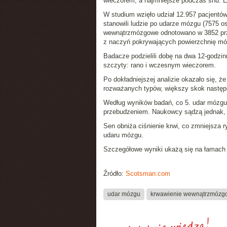
wieczorem, a najmniejsze podczas snu. 
W studium wzięło udział 12.957 pacjentów
stanowili ludzie po
udarze mózgu
(7575 os
wewnątrzmózgowe
odnotowano w 3852 p
z naczyń pokrywających powierzchnię móz
Badacze podzielili dobę na dwa 12-godzi
szczyty: rano i wczesnym wieczorem.
Po dokładniejszej analizie okazało się, 
rozważanych typów, większy skok następo
Według wyników badań, co 5.
udar mózgu
przebudzeniem
. Naukowcy sądzą jednak, 
Sen
obniża ciśnienie krwi
, co zmniejsza r
udaru mózgu.
Szczegółowe wyniki ukażą się na łamac
Źródło:
Scotsman.com
udar mózgu
krwawienie wewnątrzmózg