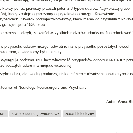
Eksperci uważają, że na okresy zagrożenia udarem wpływa
zegar biologiczny
.
, którzy po raz pierwszy przeszli jeden z 3 typów udarów. Największą grupę
ób), kiedy zostaje ograniczony dopływ krwi do mózgu.
Krwawienie
rzypadkach.
Krwotok podpajęczynówkowy
, kiedy mamy do czynienia z krwaw
gu, wystąpił u 1530 osób.
nne okresy i odkryli, że wśród wszystkich rodzajów udarów można odnotować 
że w przypadku udarów mózgu, odwrotnie niż w przypadku pozostałych dwóch
wał rano, a wieczorny był mniejszy.
występuje podczas snu, lecz większość przypadków odnotowuje się
tuż prz
że początek udaru ma miejsce wcześniej.
yzyko udaru, ale, według badaczy, niskie ciśnienie również stanowi czynnik r
h
Journal of Neurology Neurosurgery and Psychiatry
.
Autor:
Anna Bł
owe
krwotok podpajęczynówkowy
zegar biologiczny