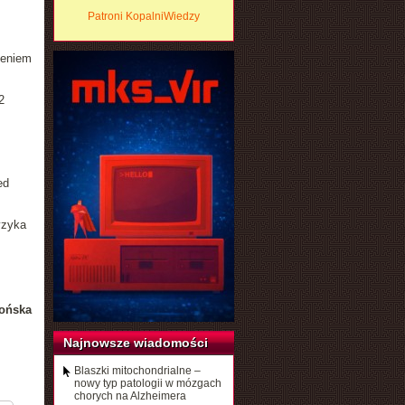
Patroni KopalniWiedzy
ieniem
2
ed
yzyka
ońska
Najnowsze wiadomości
Blaszki mitochondrialne –
nowy typ patologii w mózgach
chorych na Alzheimera