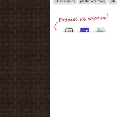
układ scalony
plaster krzemowy
Intel