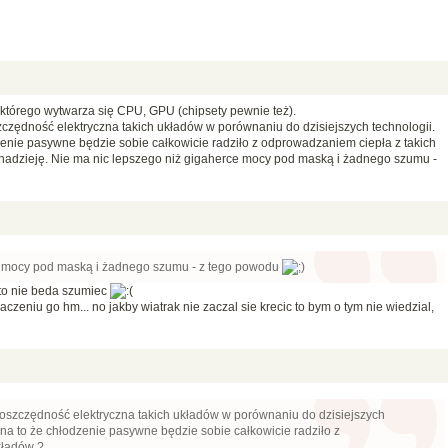
 którego wytwarza się CPU, GPU (chipsety pewnie też).
zczędność elektryczna takich układów w porównaniu do dzisiejszych technologii.
dzenie pasywne będzie sobie całkowicie radziło z odprowadzaniem ciepła z takich
nadzieję. Nie ma nic lepszego niż gigaherce mocy pod maską i żadnego szumu -
e mocy pod maską i żadnego szumu - z tego powodu
to nie beda szumiec
aczeniu go hm... no jakby wiatrak nie zaczal sie krecic to bym o tym nie wiedzial,
 oszczędność elektryczna takich układów w porównaniu do dzisiejszych
, na to że chłodzenie pasywne będzie sobie całkowicie radziło z
kładów ?