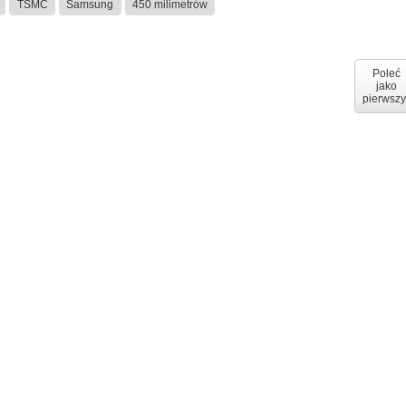
TSMC
Samsung
450 milimetrów
Poleć
jako
pierwszy