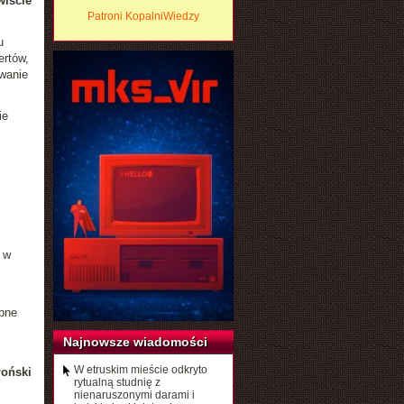
wiście
Patroni KopalniWiedzy
u
ertów,
owanie
ie
 w
ebne
Najnowsze wiadomości
W etruskim mieście odkryto
łoński
rytualną studnię z
nienaruszonymi darami i