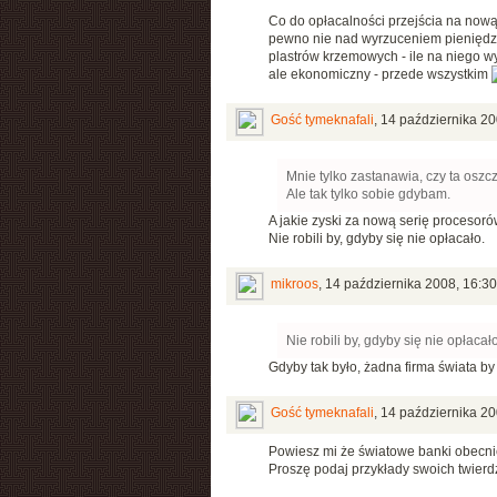
Co do opłacalności przejścia na nową
pewno nie nad wyrzuceniem pieniędzy 
plastrów krzemowych - ile na niego wy
ale ekonomiczny - przede wszystkim
Gość tymeknafali
,
14 października 20
Mnie tylko zastanawia, czy ta oszc
Ale tak tylko sobie gdybam.
A jakie zyski za nową serię procesoró
Nie robili by, gdyby się nie opłacało.
mikroos
,
14 października 2008, 16:30
Nie robili by, gdyby się nie opłacało
Gdyby tak było, żadna firma świata b
Gość tymeknafali
,
14 października 20
Powiesz mi że światowe banki obecni
Proszę podaj przykłady swoich twierd