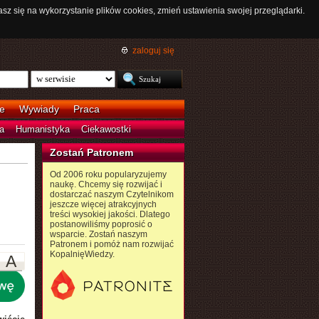
asz się na wykorzystanie plików cookies, zmień ustawienia swojej przeglądarki.
zaloguj się
e
Wywiady
Praca
a
Humanistyka
Ciekawostki
Zostań Patronem
Od 2006 roku popularyzujemy
naukę. Chcemy się rozwijać i
dostarczać naszym Czytelnikom
jeszcze więcej atrakcyjnych
treści wysokiej jakości. Dlatego
postanowiliśmy poprosić o
wsparcie. Zostań naszym
Patronem i pomóż nam rozwijać
KopalnięWiedzy.
A