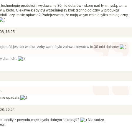
 technologię produkcji i wydawanie 30mld dolarów - skoro nad tym myślą, to na
w błoto. Ciekawe kiedy był wcześniejszy krok technologiczny w produkcji
dali i czy im się opłaciło? Podejrzewam, że mają w tym cel nie tylko ekologiczny,
08, 16:25
zędność jest tak wielka, żeby warto było zainwestować w to 30 mld dolarów
w dla nich..
.
y nie upadała
08, 20:54
e upadły z powodu chęci bycia dobrym i ekologii?
Nie sadzę.
zeń.