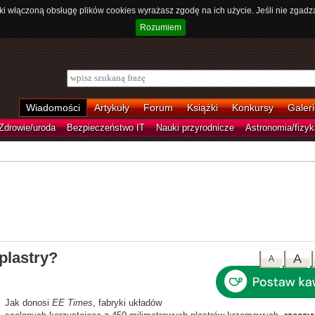
ki włączoną obsługę plików cookies wyrażasz zgodę na ich użycie. Jeśli nie zgadz
Rozumiem
Wiadomości
Artykuły
Forum
Książki
Konkursy
Galeri
Zdrowie/uroda
Bezpieczeństwo IT
Nauki przyrodnicze
Astronomia/fizyk
plastry?
A
A
Jak donosi
EE Times
, fabryki układów