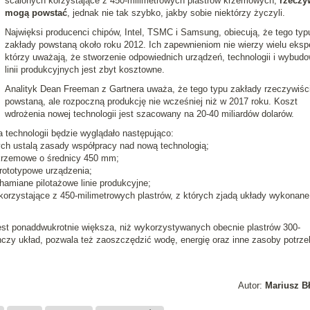
scalonych korzystające z 450-milimetrowych plastrów krzemowych,
rzeczy
mogą powstać
, jednak nie tak szybko, jakby sobie niektórzy życzyli.
Najwięksi producenci chipów, Intel, TSMC i Samsung, obiecują, że tego typ
zakłady powstaną około roku 2012. Ich zapewnieniom nie wierzy wielu eksp
którzy uważają, że stworzenie odpowiednich urządzeń, technologii i wybud
linii produkcyjnych jest zbyt kosztowne.
Analityk Dean Freeman z Gartnera uważa, że tego typu zakłady rzeczywiśc
powstaną, ale rozpoczną produkcję nie wcześniej niż w 2017 roku. Koszt
wdrożenia nowej technologii jest szacowany na 20-40 miliardów dolarów.
technologii będzie wyglądało następująco:
ych ustalą zasady współpracy nad nową technologią;
y krzemowe o średnicy 450 mm;
rototypowe urządzenia;
amiane pilotażowe linie produkcyjne;
e korzystające z 450-milimetrowych plastrów, z których zjadą układy wykonane
est ponaddwukrotnie większa, niż wykorzystywanych obecnie plastrów 300-
nczy układ, pozwala też zaoszczędzić wodę, energię oraz inne zasoby potrz
Autor:
Mariusz B