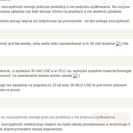
 oszczędności energii podczas produkcji a nie podczas użytkowania. Na zużycie
zania układów (np Intel stosuje 45nm) na plastrach a nie wielkość plastrów.
można wyciąć więcej niż dotychczas np procesorów - na tym polega oszczędność.
ność jest tak wielka, żeby warto było zainwestować w to 30 mld dolarów
Ale
zywiscie, ci wydadza 30 mld USD a w 2012 np. wymysla zupelnie nowa technologie
cesory" no ewentualnie bedzie koniec swiata
pszego nie wpadniej na pograniczu 10 lat wiec 30 MLD USD to jest moim zdaniem
oku w przod.
 na oszczędności energii podczas produkcji a nie podczas użytkowania.
 oszczędności elektrycznej miałem na myśli układy produkowane w technologii 5
nie doprecyzowałem swojej wypowiedzi.