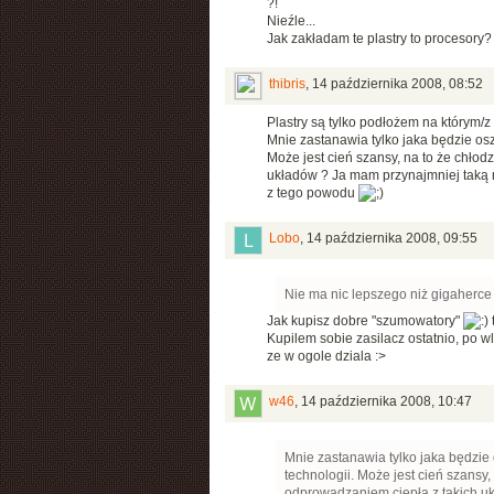
?!
Nieźle...
Jak zakładam te plastry to procesory?
thibris
,
14 października 2008, 08:52
Plastry są tylko podłożem na którym/z
Mnie zastanawia tylko jaka będzie os
Może jest cień szansy, na to że chło
układów ? Ja mam przynajmniej taką 
z tego powodu
Lobo
,
14 października 2008, 09:55
Nie ma nic lepszego niż gigaherc
Jak kupisz dobre "szumowatory"
Kupilem sobie zasilacz ostatnio, po wl
ze w ogole dziala :>
w46
,
14 października 2008, 10:47
Mnie zastanawia tylko jaka będzie
technologii. Może jest cień szansy
odprowadzaniem ciepła z takich u