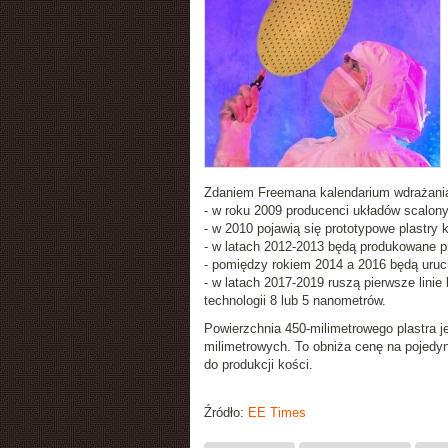
Zdaniem Freemana kalendarium wdrażania 
- w roku 2009 producenci układów scalon
- w 2010 pojawią się prototypowe plastr
- w latach 2012-2013 będą produkowane p
- pomiędzy rokiem 2014 a 2016 będą uruch
- w latach 2017-2019 ruszą pierwsze lini
technologii 8 lub 5 nanometrów.
Powierzchnia 450-milimetrowego plastra j
milimetrowych. To obniża cenę na pojedy
do produkcji kości.
Źródło:
EE Times