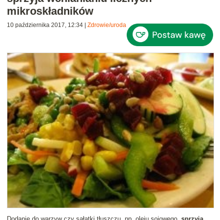
mikroskładników
10 października 2017, 12:34
|
Zdrowie/uroda
Dodanie do warzyw czy sałatki tłuszczu, np. oleju sojowego,
sprzyja