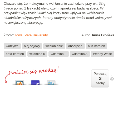
Okazało się, że maksymalne wchłanianie zachodziło przy ok. 32 g
(nieco ponad 2 łyżkach) oleju, czyli największej badanej ilości.
W
przypadku większości ludzi olej korzystnie wpływa na wchłanianie
składników odżywczych. Istotny statystycznie średni trend wskazywał
na zwiększoną absorpcję
.
Źródło:
Iowa State University
Autor:
Anna Błońska
warzywa
olej sojowy
wchłanianie
absorpcja
alfa-karoten
beta-karoten
witamina K
witamina E
witamina A
Wendy White
Polecają
3
osoby