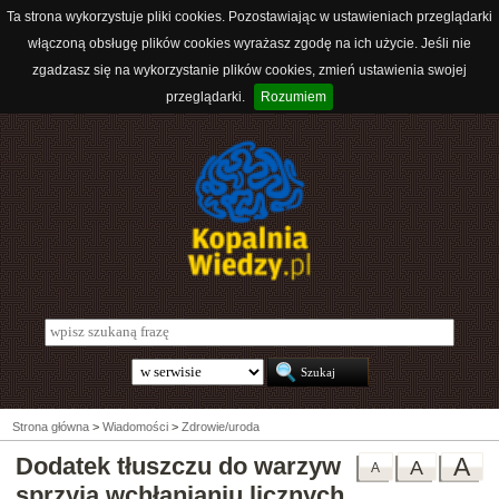
Ta strona wykorzystuje pliki cookies. Pozostawiając w ustawieniach przeglądarki
włączoną obsługę plików cookies wyrażasz zgodę na ich użycie. Jeśli nie
zgadzasz się na wykorzystanie plików cookies, zmień ustawienia swojej
przeglądarki.
Rozumiem
Strona główna
>
Wiadomości
>
Zdrowie/uroda
Dodatek tłuszczu do warzyw
A
A
A
sprzyja wchłanianiu licznych