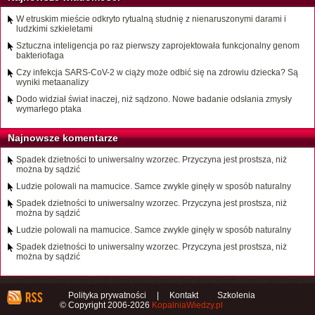
W etruskim mieście odkryto rytualną studnię z nienaruszonymi darami i
ludzkimi szkieletami
Sztuczna inteligencja po raz pierwszy zaprojektowała funkcjonalny genom
bakteriofaga
Czy infekcja SARS-CoV-2 w ciąży może odbić się na zdrowiu dziecka? Są
wyniki metaanalizy
Dodo widział świat inaczej, niż sądzono. Nowe badanie odsłania zmysły
wymarłego ptaka
Najnowsze komentarze
Spadek dzietności to uniwersalny wzorzec. Przyczyna jest prostsza, niż
można by sądzić
Ludzie polowali na mamucice. Samce zwykle ginęły w sposób naturalny
Spadek dzietności to uniwersalny wzorzec. Przyczyna jest prostsza, niż
można by sądzić
Ludzie polowali na mamucice. Samce zwykle ginęły w sposób naturalny
Spadek dzietności to uniwersalny wzorzec. Przyczyna jest prostsza, niż
można by sądzić
Polityka prywatności
|
Kontakt
Szkolenia
© Copyright 2006-2026
KopalniaWiedzy.pl