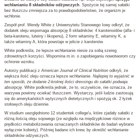
wchłanianiu 8 składników odżywczych
. Spożycie tej samej sałatki
bez tłuszczu zmniejsza za to prawdopodobieństwo, że organizm je
wchłonie.
Zespół prof. Wendy White z Uniwersytetu Stanowego Iowy odkrył, że
dodatek oleju wspomaga absorpcję 8 składników: 4 karotenoidów (alfa- i
beta-karotenu, luteiny i likopenu), 2 form witaminy E, witaminy K, a
także witaminy A, która powstaje w jelicie z karotenów.
White podkreśla, że lepsze wchłanianie niesie za sobą szereg
zdrowotnych korzyści. Wspomina m.in. o zapobieganiu nowotworom czy
ochronie wzroku.
Autorzy publikacji z
American Journal of Clinical Nutrition
odkryli, że
większa ilość oleju oznacza lepsze wchłanianie.
Najlepiej to wyjaśnić w
ten sposób, że dodanie 2-krotnej ilości dressingu do sałatki podwaja
absorpcję
. White podkreśla jednak, że to, oczywiście, nie oznacza, że
warzywa powinny ociekać tłuszczem. Wystarczy, jeśli ludzie zastosują
się do amerykańskich wytycznych dietetycznych i spożyją ok. 2 łyżek
stołowych oleju dziennie.
W studium uwzględniono 12 studentek college'u, które zjadały sałatki z
różną ilością oleju sojowego (ze względu na międzypłciowe różnice w
prędkości metabolizowania oznaczanych składników do badań wybrano
wyłącznie kobiety). Później badano ich krew, by określić wchłanianie
składników odżywczych.