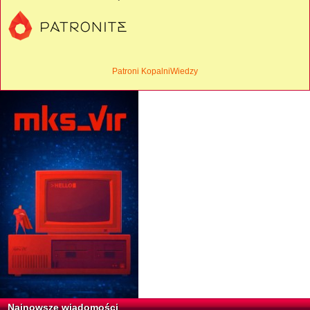
Patroni KopalniWiedzy
Najnowsze wiadomości