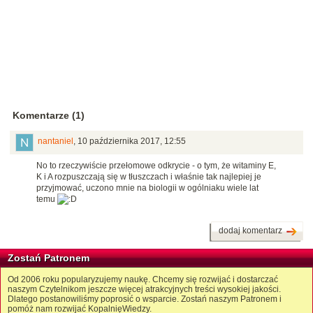
Komentarze (1)
nantaniel
,
10 października 2017, 12:55
No to rzeczywiście przełomowe odkrycie - o tym, że witaminy E,
K i A rozpuszczają się w tłuszczach i właśnie tak najlepiej je
przyjmować, uczono mnie na biologii w ogólniaku wiele lat
temu
dodaj komentarz
Zostań Patronem
Od 2006 roku popularyzujemy naukę. Chcemy się rozwijać i dostarczać
naszym Czytelnikom jeszcze więcej atrakcyjnych treści wysokiej jakości.
Dlatego postanowiliśmy poprosić o wsparcie. Zostań naszym Patronem i
pomóż nam rozwijać KopalnięWiedzy.