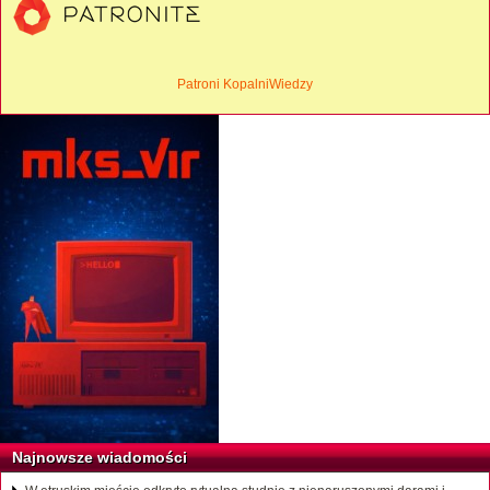
Patroni KopalniWiedzy
Najnowsze wiadomości