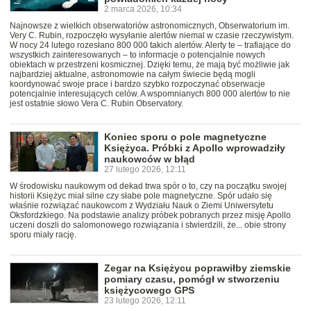
2 marca 2026, 10:34
Najnowsze z wielkich obserwatoriów astronomicznych, Obserwatorium im.
Very C. Rubin, rozpoczęło wysyłanie alertów niemal w czasie rzeczywistym.
W nocy 24 lutego rozesłano 800 000 takich alertów. Alerty te – trafiające do
wszystkich zainteresowanych – to informacje o potencjalnie nowych
obiektach w przestrzeni kosmicznej. Dzięki temu, że mają być możliwie jak
najbardziej aktualne, astronomowie na całym świecie będą mogli
koordynować swoje prace i bardzo szybko rozpoczynać obserwacje
potencjalnie interesujących celów. A wspomnianych 800 000 alertów to nie
jest ostatnie słowo Vera C. Rubin Observatory.
Koniec sporu o pole magnetyczne
Księżyca. Próbki z Apollo wprowadziły
naukowców w błąd
27 lutego 2026, 12:11
W środowisku naukowym od dekad trwa spór o to, czy na początku swojej
historii Księżyc miał silne czy słabe pole magnetyczne. Spór udało się
właśnie rozwiązać naukowcom z Wydziału Nauk o Ziemi Uniwersytetu
Oksfordzkiego. Na podstawie analizy próbek pobranych przez misję Apollo
uczeni doszli do salomonowego rozwiązania i stwierdzili, że... obie strony
sporu miały rację.
Zegar na Księżycu poprawiłby ziemskie
pomiary czasu, pomógł w stworzeniu
księżycowego GPS
23 lutego 2026, 12:11