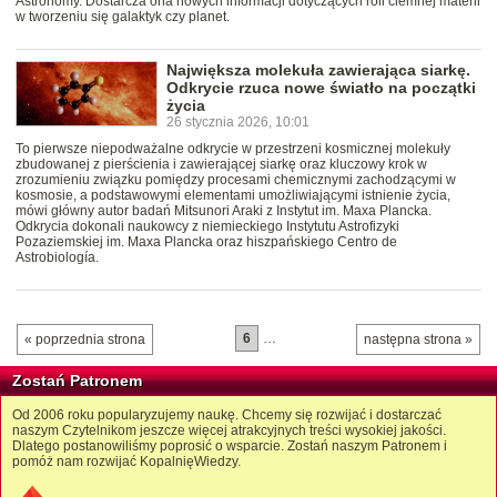
Astronomy. Dostarcza ona nowych informacji dotyczących roli ciemnej materii
w tworzeniu się galaktyk czy planet.
Największa molekuła zawierająca siarkę.
Odkrycie rzuca nowe światło na początki
życia
26 stycznia 2026, 10:01
To pierwsze niepodważalne odkrycie w przestrzeni kosmicznej molekuły
zbudowanej z pierścienia i zawierającej siarkę oraz kluczowy krok w
zrozumieniu związku pomiędzy procesami chemicznymi zachodzącymi w
kosmosie, a podstawowymi elementami umożliwiającymi istnienie życia,
mówi główny autor badań Mitsunori Araki z Instytut im. Maxa Plancka.
Odkrycia dokonali naukowcy z niemieckiego Instytutu Astrofizyki
Pozaziemskiej im. Maxa Plancka oraz hiszpańskiego Centro de
Astrobiología.
6
…
« poprzednia strona
następna strona »
Zostań Patronem
Od 2006 roku popularyzujemy naukę. Chcemy się rozwijać i dostarczać
naszym Czytelnikom jeszcze więcej atrakcyjnych treści wysokiej jakości.
Dlatego postanowiliśmy poprosić o wsparcie. Zostań naszym Patronem i
pomóż nam rozwijać KopalnięWiedzy.