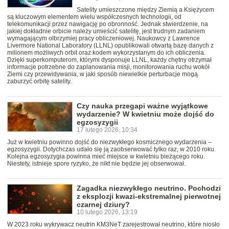
Satelity umieszczone między Ziemią a Księżycem
są kluczowym elementem wielu współczesnych technologii, od
telekomunikacji przez nawigację po obronność. Jednak stwierdzenie, na
jakiej dokładnie orbicie należy umieścić satelitę, jest trudnym zadaniem
wymagającym olbrzymiej pracy obliczeniowej. Naukowcy z Lawrence
Livermore National Laboratory (LLNL) opublikowali otwartą bazę danych z
milionem możliwych orbit oraz kodem wykorzystanym do ich obliczenia.
Dzięki superkomputerom, którymi dysponuje LLNL, każdy chętny otrzymał
informacje potrzebne do zaplanowania misji, monitorowania ruchu wokół
Ziemi czy przewidywania, w jaki sposób niewielkie perturbacje mogą
zaburzyć orbitę satelity.
Czy nauka przegapi ważne wyjątkowe
wydarzenie? W kwietniu może dojść do
egzosyzygii
17 lutego 2026, 10:34
Już w kwietniu powinno dojść do niezwykłego kosmicznego wydarzenia –
egzosyzygii. Dotychczas udało się ją zaobserwować tylko raz, w 2010 roku.
Kolejna egzosyzygia powinna mieć miejsce w kwietniu bieżącego roku.
Niestety, istnieje spore ryzyko, że nikt nie będzie jej obserwował.
Zagadka niezwykłego neutrino. Pochodzi
z eksplozji kwazi-ekstremalnej pierwotnej
czarnej dziury?
10 lutego 2026, 13:19
W 2023 roku wykrywacz neutrin KM3NeT zarejestrował neutrino, które niosło