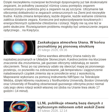
Dzięki niezwykłemu rozwojowi technologii dysponujemy już tak doskonałymi
zegarami, że potrafimy zauważyć różnicę czasu pomiędzy zegarem
umieszczonym u podnóża góry a zegarem na jej szczycie. Utrzymanie tak
olbrzymiej dokładności w zegarach umieszczonych na Ziemi jest niezwykle
trudne. Każda zmiana temperatury, każde drganie, każde wahanie ciśnienia
zakłóca działanie zegara. Konieczne jest wykorzystywanie kosztownych i
energochłonnych systemów chłodzenia i izolacji. Nigdy nie są one też w
pełni skuteczne. Rozwiązaniem problemu mogłoby być umieszczenie zegara
optycznego... na Księżycu.
Zaskakująca atmosfera Urana. W końcu
poznaliśmy jej pionową strukturę
20 lutego 2026, 09:36
Górna warstwa atmosfery Urana należy do
najsłabiej poznanych w Układzie Słonecznym. A jednocześnie ma kluczowe
znaczenie dla zrozumienia, jak gazowe olbrzymy oddziałują ze swoim
otoczeniem. Teraz po raz pierwszy udało się stworzyć mapę jej pionowego
przekroju, co pozwoliło na zobrazowanie, jak temperatura i zagęszczenie
naładowanych cząstek zmienia się w jonosferze wraz z wysokością.
Mapowanie wykonano za pomocą instrumentu NIRSpec na Teleskopie
Webba, dzięki któremu naukowcy z Northumbria University, Boston University
oraz University of Reading obserwowali gazowego olbrzyma przez niemal
cały jego okres rotacji wokół własnej osi (doba na Uranie trwa około 17
godzin i 14 minut).
LLNL publikuje otwartą bazę danych z
wyliczonym milionem orbit wokół Ziemi
19 lutego 2026, 12:14