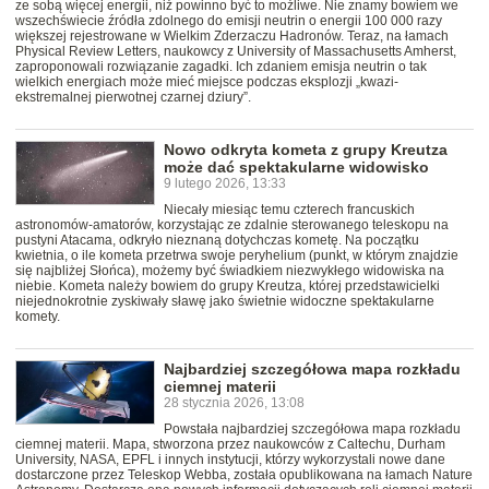
ze sobą więcej energii, niż powinno być to możliwe. Nie znamy bowiem we
wszechświecie źródła zdolnego do emisji neutrin o energii 100 000 razy
większej rejestrowane w Wielkim Zderzaczu Hadronów. Teraz, na łamach
Physical Review Letters, naukowcy z University of Massachusetts Amherst,
zaproponowali rozwiązanie zagadki. Ich zdaniem emisja neutrin o tak
wielkich energiach może mieć miejsce podczas eksplozji „kwazi-
ekstremalnej pierwotnej czarnej dziury”.
Nowo odkryta kometa z grupy Kreutza
może dać spektakularne widowisko
9 lutego 2026, 13:33
Niecały miesiąc temu czterech francuskich
astronomów-amatorów, korzystając ze zdalnie sterowanego teleskopu na
pustyni Atacama, odkryło nieznaną dotychczas kometę. Na początku
kwietnia, o ile kometa przetrwa swoje peryhelium (punkt, w którym znajdzie
się najbliżej Słońca), możemy być świadkiem niezwykłego widowiska na
niebie. Kometa należy bowiem do grupy Kreutza, której przedstawicielki
niejednokrotnie zyskiwały sławę jako świetnie widoczne spektakularne
komety.
Najbardziej szczegółowa mapa rozkładu
ciemnej materii
28 stycznia 2026, 13:08
Powstała najbardziej szczegółowa mapa rozkładu
ciemnej materii. Mapa, stworzona przez naukowców z Caltechu, Durham
University, NASA, EPFL i innych instytucji, którzy wykorzystali nowe dane
dostarczone przez Teleskop Webba, została opublikowana na łamach Nature