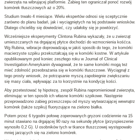
zwierzęta na wibrującej platformie. Zabieg ten ograniczał ponoć rozwój
komórek tłuszczowych aż o 20%.
Studium trwało 4 miesiące. Wielu ekspertów odnosi się sceptycznie
zarówno do planu badań, jak i wyciągniętych na tej podstawie wniosków.
Dlatego chcieliby się dowiedzieć, czy udałoby się je powtórzyć.
Wcześniejsze eksperymenty
Clintona Rubina
wykazały, że u zwierząt
umieszczanych na drgającej płytce dochodzi do wzmocnienia kośćca.
Wg Rubina, wibracje doprowadzają w jakiś sposób do tego, że komórki
macierzyste szpiku przekształcają się w komórki kostne. W artykule
opublikowanym pod koniec zeszłego roku w
Journal of Clinical
Investigation
Amerykanin dywagował, że te same komórki mogą też
mieć zdolność przeobrażania się w komórki tłuszczowe. Wyciągnął z
tego prosty wniosek, że potrząsanie myszą zapobiegnie zwiększaniu
się masy ciała, wpływając za to korzystnie na kondycję kości.
Aby przetestować tę hipotezę, zespół Rubina napromieniował zwierzęta,
eliminując w ten sposób ich własne komórki szpikowe. Następnie
przeprowadzono zabieg przeszczepu od myszy
wytwarzającej wewnątrz
komórek
(także szpiku)
fluoryzujące na zielono białka
.
Potem przez 6 tygodni połowę zoperowanych gryzoni codziennie na 15
minut stawiano na drgającej 90 razy na sekundę płytce (przyspieszenie
wynosiło 0,2 G). U osobników tych w tkance tłuszczowej występowało
mniej jarzących się na zielono komórek.