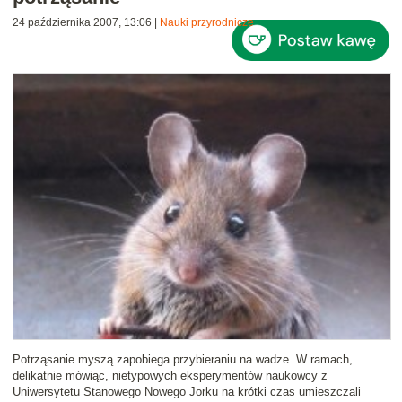
24 października 2007, 13:06
|
Nauki przyrodnicze
Potrząsanie myszą zapobiega przybieraniu na wadze
. W ramach,
delikatnie mówiąc, nietypowych eksperymentów naukowcy z
Uniwersytetu Stanowego Nowego Jorku na krótki czas umieszczali