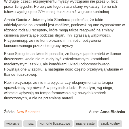
W drugiej części eksperymentu myszy wytrząsano nie przez 6, lecz
przez 15 tygodni. Po upływie tego czasu skany wykazały, że na ich
tułowiu występuje o 27% mniej tłuszczu niż w grupie kontrolnej.
Amato Garcia z Uniwersytetu Stanforda podkreśla, że takie
oddziaływanie na komórki jest możliwe, ponieważ są one wyposażone w
różnego rodzaju receptory, które mogą także reagować na zmiany
ciśnienia powstające podczas drgań. Inni zgłaszają wątpliwości.
Przypominają, że nie kontrolowano m.in. ilości pożywienia
konsumowanego przez obie grupy myszy.
Bruce Spiegelman twierdzi ponadto, że fluoryzujące komórki w tkance
tłuszczowej wcale nie musiały być zróżnicowanymi komórkami
macierzystymi szpiku, ale komórkami układu odpornościowego.
Powstają one w szpiku, a następnie dość często przebywają właśnie w
tkance tłuszczowej.
Rubin przyznaje, że nie ma pojęcia, czy eksperymentalna terapia
sprawdziłaby się również w przypadku ludzi. Poza tym, wg niego,
wibracje wpływają na tempo formowania się nowych komórek
tłuszczowych, a nie na przemianę materii.
Źródło:
New Scientist
Autor:
Anna Błońska
wibracje
mysz
komórki tłuszczowe
macierzyste
szpik kostny