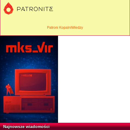
Patroni KopalniWiedzy
Najnowsze wiadomości