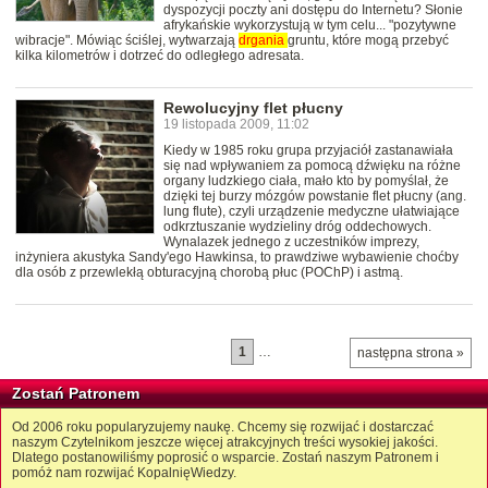
dyspozycji poczty ani dostępu do Internetu? Słonie
afrykańskie wykorzystują w tym celu... "pozytywne
wibracje". Mówiąc ściślej, wytwarzają
drgania
gruntu, które mogą przebyć
kilka kilometrów i dotrzeć do odległego adresata.
Rewolucyjny flet płucny
19 listopada 2009, 11:02
Kiedy w 1985 roku grupa przyjaciół zastanawiała
się nad wpływaniem za pomocą dźwięku na różne
organy ludzkiego ciała, mało kto by pomyślał, że
dzięki tej burzy mózgów powstanie flet płucny (ang.
lung flute), czyli urządzenie medyczne ułatwiające
odkrztuszanie wydzieliny dróg oddechowych.
Wynalazek jednego z uczestników imprezy,
inżyniera akustyka Sandy'ego Hawkinsa, to prawdziwe wybawienie choćby
dla osób z przewlekłą obturacyjną chorobą płuc (POChP) i astmą.
1
…
następna strona »
Zostań Patronem
Od 2006 roku popularyzujemy naukę. Chcemy się rozwijać i dostarczać
naszym Czytelnikom jeszcze więcej atrakcyjnych treści wysokiej jakości.
Dlatego postanowiliśmy poprosić o wsparcie. Zostań naszym Patronem i
pomóż nam rozwijać KopalnięWiedzy.