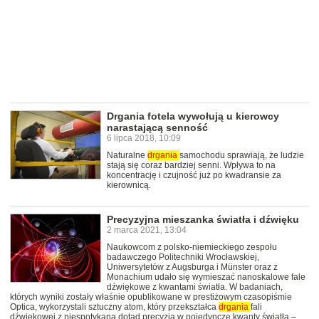
Drgania fotela wywołują u kierowcy
narastającą senność
6 lipca 2018, 10:09
Naturalne
drgania
samochodu sprawiają, że ludzie
stają się coraz bardziej senni. Wpływa to na
koncentrację i czujność już po kwadransie za
kierownicą.
Precyzyjna mieszanka światła i dźwięku
2 marca 2021, 13:04
Naukowcom z polsko-niemieckiego zespołu
badawczego Politechniki Wrocławskiej,
Uniwersytetów z Augsburga i Münster oraz z
Monachium udało się wymieszać nanoskalowe fale
dźwiękowe z kwantami światła. W badaniach,
których wyniki zostały właśnie opublikowane w prestiżowym czasopiśmie
Optica, wykorzystali sztuczny atom, który przekształca
drgania
fali
dźwiękowej z niespotykaną dotąd precyzją w pojedyncze kwanty światła –