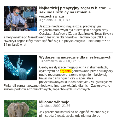
Najbardziej precyzyjny zegar w historii –
sekunda różnicy na istnienie
wszechświata
3 grudnia 2018, 11:47
Jeszcze niedawno najbardziej precyzyjnym
zegarem atomowym był australijski Kriogeniczny
Oscylator Szafirowy (Zegar Szafirowy). Teraz fizycy z
amerykańskiego Narodowego Instytutu Standardów i Technologii (NIST)
stworzyli zegar, który może spóźnić się lub przyspieszyć o 1 sekundę raz na...
14 miliardów lat
Wydarzenia muzyczne dla niesłyszących
13 października 2008, 08:15
Osoby niesłyszące mogą grać na instrumentach,
wykorzystując
drgania
generowane przez struny czy
pudło rezonansowe, czemu więc nie miałyby się
bawić na dansingach czy w specjalnie
przystosowanych klubach nocnych? W Jyväskylä w
Finlandii zorganizowano niedawno imprezę właśnie dla nich. Zastosowano
system podpowiedzi wzrokowych, zapachowych i ruchowych.
Miłosne wibracje
13 lutego 2009, 21:56
Jak przekazać komuś na odległość, że chce się z
nim spędzić resztę życia, gdy nie ma się do