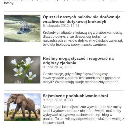
fotony.
Opuszki naszych palców nie dorównują
wrażliwości dotykowej krokodyli
8 listopada 2012, 12:21
Krokodyle i aligatory kojarzą się z gruboskórnością,
dlatego odkrycie, że dysponują jednym z
najczulszych zmysłów dotyku w królestwie zwierząt,
było dla biologów sporym zaskoczeniem.
Rośliny mogą słyszeć i reagować na
odgłosy zjadania
9 lipca 2014, 06:39
Co się dzieje, gdy rośliny "słyszą" odgłosy
towarzyszące zjadaniu ich tkanek przez gąsienice
motyli? Wzmacniają swoje mechanizmy obronne...
Sejsmiczne podsłuchiwanie słoni
9 maja 2018, 07:33
Monitorując fale sejsmiczne wywołane przez ruchy
słoni i wydawane przez nie infradźwięki, można by
wykrywać nietypowe zachowania, np. bieg w
panice. To ułatwiłoby odpowiednim służbom walkę z
kłusownikami.