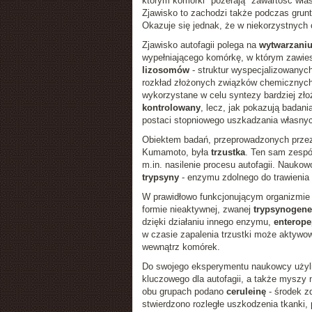
którym komórki "pożerają" zawartość włas
Zjawisko to zachodzi także podczas grunt
Okazuje się jednak, że w niekorzystnych
Zjawisko autofagii polega na
wytwarzani
wypełniającego komórkę, w którym zawies
lizosomów
- struktur wyspecjalizowany
rozkład złożonych związków chemicznych
wykorzystane w celu syntezy bardziej zł
kontrolowany
, lecz, jak pokazują badan
postaci stopniowego uszkadzania własnyc
Obiektem badań, przeprowadzonych prze
Kumamoto, była
trzustka
. Ten sam zespó
m.in. nasilenie procesu autofagii. Nauk
trypsyny
- enzymu zdolnego do trawienia 
W prawidłowo funkcjonującym organizmie 
formie nieaktywnej, zwanej
trypsynogen
dzięki działaniu innego enzymu,
enterope
w czasie zapalenia trzustki może aktyw
wewnątrz komórek.
Do swojego eksperymentu naukowcy użyl
kluczowego dla autofagii, a także myszy
obu grupach podano
ceruleinę
- środek zd
stwierdzono rozległe uszkodzenia tkanki