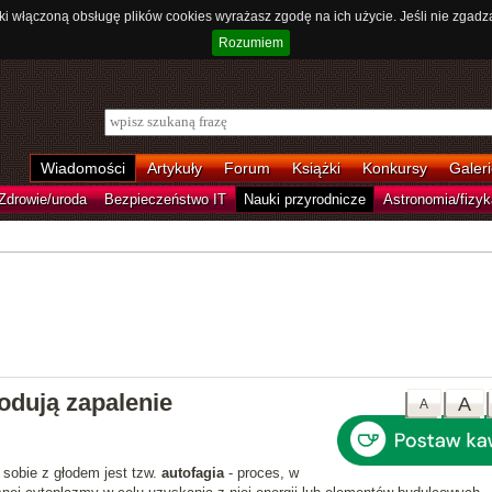
ki włączoną obsługę plików cookies wyrażasz zgodę na ich użycie. Jeśli nie zgadz
Rozumiem
Wiadomości
Artykuły
Forum
Książki
Konkursy
Galeri
Zdrowie/uroda
Bezpieczeństwo IT
Nauki przyrodnicze
Astronomia/fizyk
odują zapalenie
A
A
sobie z głodem jest tzw.
autofagia
- proces, w