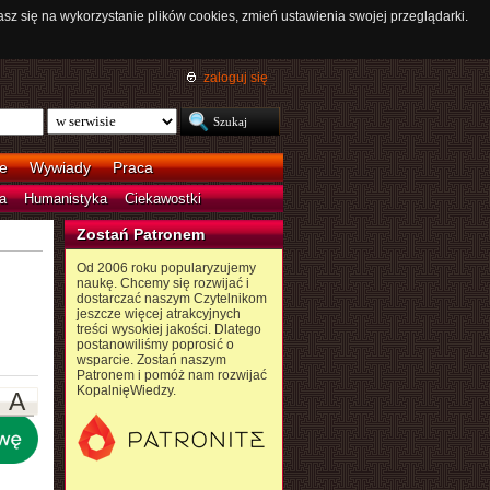
asz się na wykorzystanie plików cookies, zmień ustawienia swojej przeglądarki.
zaloguj się
e
Wywiady
Praca
a
Humanistyka
Ciekawostki
Zostań Patronem
Od 2006 roku popularyzujemy
naukę. Chcemy się rozwijać i
dostarczać naszym Czytelnikom
jeszcze więcej atrakcyjnych
treści wysokiej jakości. Dlatego
postanowiliśmy poprosić o
wsparcie. Zostań naszym
Patronem i pomóż nam rozwijać
KopalnięWiedzy.
A