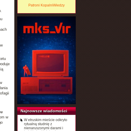
Patroni KopalniWiedzy
.
nu
mach
w
tetu
woduje
ią
 w
łania
ofagii
Najnowsze wiadomości
nu
iom w
W etruskim mieście odkryto
go
rytualną studnię z
nienaruszonymi darami i