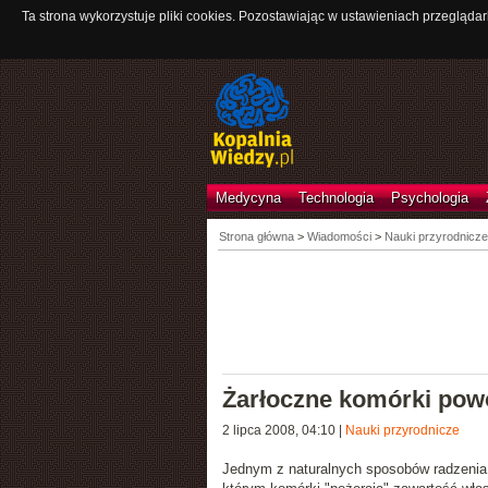
Ta strona wykorzystuje pliki cookies. Pozostawiając w ustawieniach przeglądar
Medycyna
Technologia
Psychologia
Strona główna
>
Wiadomości
>
Nauki przyrodnicze
Żarłoczne komórki pow
2 lipca 2008, 04:10
|
Nauki przyrodnicze
Jednym z naturalnych sposobów radzenia 