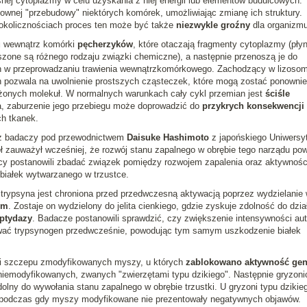
nej cytoplazmy w celu uzyskania z niej energii lub elementów budulcowych.
ownej "przebudowy" niektórych komórek, umożliwiając zmianę ich struktury.
 okolicznościach proces ten może być także
niezwykle groźny
dla organizmu
u
wewnątrz komórki
pęcherzyków
, które otaczają fragmenty cytoplazmy (pły
zone są różnego rodzaju związki chemiczne), a następnie przenoszą je do
ch w przeprowadzaniu trawienia wewnątrzkomórkowego. Zachodzący w lizoso
 pozwala na uwolnienie prostszych cząsteczek, które mogą zostać ponownie
ożonych molekuł. W normalnych warunkach cały cykl przemian jest
ściśle
ia, zaburzenie jego przebiegu może doprowadzić do
przykrych konsekwencji
h tkanek.
z badaczy pod przewodnictwem
Daisuke Hashimoto
z japońskiego Uniwersy
ł zauważył wcześniej, że rozwój stanu zapalnego w obrębie tego narządu po
owcy postanowili zbadać związek pomiędzy rozwojem zapalenia oraz aktywnośc
białek wytwarzanego w trzustce.
trypsyna jest chroniona przed przedwczesną aktywacją poprzez wydzielanie
em
. Zostaje on wydzielony do jelita cienkiego, gdzie zyskuje zdolność do dzia
ptydazy
. Badacze postanowili sprawdzić, czy zwiększenie intensywności aut
ować trypsynogen przedwcześnie, powodując tym samym uszkodzenie białek
i szczepu zmodyfikowanych myszy, u których
zablokowano aktywność ge
 niemodyfikowanych, zwanych "zwierzętami typu dzikiego". Następnie gryzon
olny do wywołania stanu zapalnego w obrębie trzustki. U gryzoni typu dzikie
, podczas gdy myszy modyfikowane nie prezentowały negatywnych objawów.