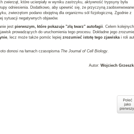
h zwierząt, które ucierpiały w wyniku zastrzyku, aktywność trypsyny była
rupy odniesienia. Dodatkowo, aby upewnić się, że przyczyną zaobserwowan
yku, zwierzętom podano obojętną dla organizmu sól fizjologiczną. Zgodnie z
ej sytuacji negatywnych objawów.
nie jest
pierwszym, które pokazuje "złą twarz" autofagii
. Celem kolejnych
jawisk prowadzących do uruchomienia tego procesu. Dokładne jego zrozumie
ynie
, lecz może także pomóc lepiej
zrozumieć istotę tego zjawiska
i roli au
moto donosi na łamach czasopisma
The Journal of Cell Biology
.
Autor:
Wojciech Grzeszk
Poleć
jako
pierwszy