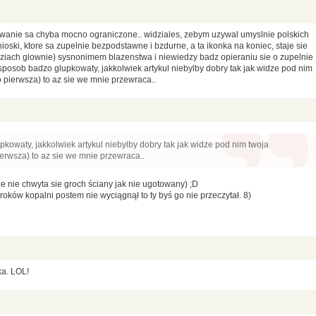
owanie sa chyba mocno ograniczone.. widziales, zebym uzywal umyslnie polskich
ski, ktore sa zupelnie bezpodstawne i bzdurne, a ta ikonka na koniec, staje sie
ziach glownie) sysnonimem blazenstwa i niewiedzy badz opieraniu sie o zupelnie
sposob badzo glupkowaty, jakkolwiek artykul niebylby dobry tak jak widze pod nim
 pierwsza) to az sie we mnie przewraca..
pkowaty, jakkolwiek artykul niebylby dobry tak jak widze pod nim twoja
erwsza) to az sie we mnie przewraca..
 że nie chwyta sie groch ściany jak nie ugotowany) ;D
ów kopalni postem nie wyciągnął to ty byś go nie przeczytał. 8)
ka. LOL!