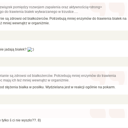
ć związek pomiędzy rozwojem zapalenia oraz aktywnością<strong>
o do trawienia białek wytwarzanego w trzustce.....
ie są zdrowsi od białkożerców. Potrzebują mniej enzymów do trawienia białek na
eż mniej wewnątrz w organiżmie.
nie jadają białek?
ianie są zdrowsi od białkożerców. Potrzebują mniej enzymów do trawienia
ęc mają ich też mniej wewnątrz w organiżmie.
 od stężenia białka w posiłku. Wydzielana jest w reakcji ogólnie na pokarm.
tylko ś ci nie wyszło??. 8)