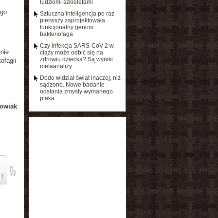
ludzkimi szkieletami
ego
Sztuczna inteligencja po raz
pierwszy zaprojektowała
funkcjonalny genom
bakteriofaga
Czy infekcja SARS-CoV-2 w
nie
ciąży może odbić się na
zdrowiu dziecka? Są wyniki
tofagii
metaanalizy
Dodo widział świat inaczej, niż
sądzono. Nowe badanie
odsłania zmysły wymarłego
ptaka
owiak
 !