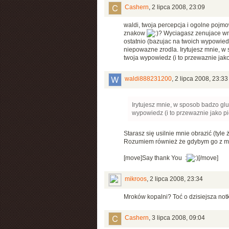
Cashern
,
2 lipca 2008, 23:09
waldi, twoja percepcja i ogolne pojm
znakow
? Wyciagasz zenujace wnio
ostatnio (bazujac na twoich wypowied
niepowazne zrodla. Irytujesz mnie, w 
twoja wypowiedz (i to przewaznie jako
waldi888231200
,
2 lipca 2008, 23:33
Irytujesz mnie, w sposob badzo glu
wypowiedz (i to przewaznie jako pi
Starasz się usilnie mnie obrazić (tyle
Rozumiem również że gdybym go z mrok
[move]Say thank You :
[/move]
mikroos
,
2 lipca 2008, 23:34
Mroków kopalni? Toć o dzisiejsza not
Cashern
,
3 lipca 2008, 09:04