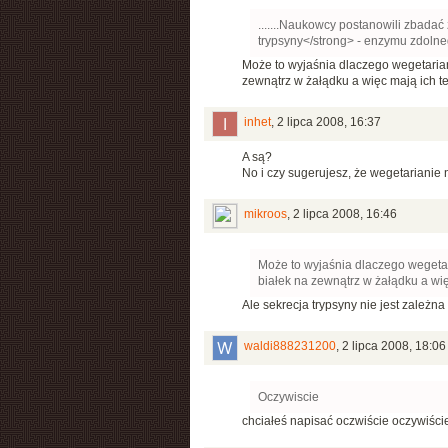
.......Naukowcy postanowili zbada
trypsyny</strong> - enzymu zdolneg
Może to wyjaśnia dlaczego wegetarian
zewnątrz w żałądku a więc mają ich t
inhet
,
2 lipca 2008, 16:37
A są?
No i czy sugerujesz, że wegetarianie 
mikroos
,
2 lipca 2008, 16:46
Może to wyjaśnia dlaczego wegetar
białek na zewnątrz w żałądku a wi
Ale sekrecja trypsyny nie jest zależna
waldi888231200
,
2 lipca 2008, 18:06
Oczywiscie
chciałeś napisać oczwiście oczywiście 