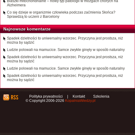
Blaszki mitochondrialne – nowy typ patologii w mózgach chorych na
Alzheimera
Co się dzieje w organizmie człowieka podczas zaćmienia Słońca?
Sprawdzą to uczeni z Barcelony
Najnowsze komentarze
Spadek dzietności to uniwersalny wzorzec. Przyczyna jest prostsza, niż
można by sądzić
Ludzie polowali na mamucice. Samce zwykle ginęły w sposób naturalny
Spadek dzietności to uniwersalny wzorzec. Przyczyna jest prostsza, niż
można by sądzić
Ludzie polowali na mamucice. Samce zwykle ginęły w sposób naturalny
Spadek dzietności to uniwersalny wzorzec. Przyczyna jest prostsza, niż
można by sądzić
Polityka prywatności
|
Kontakt
Szkolenia
© Copyright 2006-2026
KopalniaWiedzy.pl