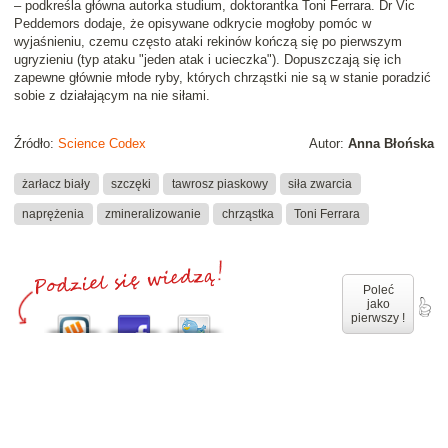
– podkreśla główna autorka studium, doktorantka Toni Ferrara. Dr Vic
Peddemors dodaje, że opisywane odkrycie mogłoby pomóc w
wyjaśnieniu, czemu często ataki rekinów kończą się po pierwszym
ugryzieniu (typ ataku "jeden atak i ucieczka"). Dopuszczają się ich
zapewne głównie młode ryby, których chrząstki nie są w stanie poradzić
sobie z działającym na nie siłami.
Źródło:
Science Codex
Autor:
Anna Błońska
żarłacz biały
szczęki
tawrosz piaskowy
siła zwarcia
naprężenia
zmineralizowanie
chrząstka
Toni Ferrara
Poleć
jako
pierwszy !