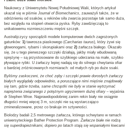
Naukowcy z Uniwersytetu Nowej Południowej Walii, których artykuł
ukazał się w piśmie
Journal of Biomechanics
, zauważyli także, że w
odróżnieniu od ssaków, u rekinów siła zwarcia pozostaje tak samo duża,
bez względu na stopień otwarcia pyska. Ryby zawdzięczają to
unikatowemu rozmieszczeniu mięśni szczęk.
Australijczycy sporządzili modele komputerowe dwóch zagrożonych
gatunków:
1)
tawrosza piaskowego (
Carcharias taurus
), który żywi się
głowonogami, rybami i skorupiakami oraz
2)
żarłacza białego. Okazało
się, że u tego pierwszego szczęki działają, jakby miały wbudowaną
sprężynę – są przystosowane do szybkiego uderzania na małe, szybko
pływające rybki. U żarłaczy lepiej nadają się do silnego chwytania ofiar
o bardziej zróżnicowanych rozmiarach: od małych ryb po duże ssaki.
Byliśmy zaskoczeni, że choć zęby i szczęki prawie dorosłych żarłaczy
białych wyglądały odpowiednio, a poruszające nimi mięśnie znajdowały
się tam, gdzie trzeba, same chrząstki nie były w stanie wytrzymać
naprężenia związanego z potężnym ugryzieniem dużej ofiary
– wyjaśnia
dr Stephen Wroe. Najprawdopodobniej zanim rekin biały nie osiągnie
długości mniej więcej 3 m, szczęki nie są wystarczająco
zmineralizowane, przez co brakuje im sztywności.
Biolodzy badali 2,5 metrowego żarłacza, którego schwytano w ramach
uniwersyteckiego Bather Protection Program.
Żarłacze białe nie rodzą
się superdrapieżnikami, dopiero po latach stają się wspaniałymi łowcami