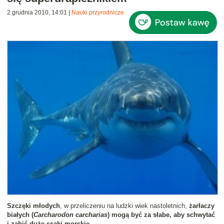
2 grudnia 2010, 14:01
|
Nauki przyrodnicze
Szczęki młodych
, w przeliczeniu na ludzki wiek nastoletnich,
żarłaczy
białych (
Carcharodon carcharias
) mogą być za słabe, aby schwytać
i zabić duże ssaki morskie
.