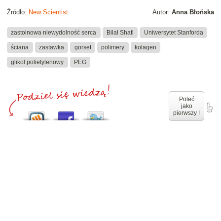
Źródło:
New Scientist
Autor:
Anna Błońska
zastoinowa niewydolność serca
Bilal Shafi
Uniwersytet Stanforda
ściana
zastawka
gorset
polimery
kolagen
glikol polietylenowy
PEG
Poleć
jako
pierwszy !