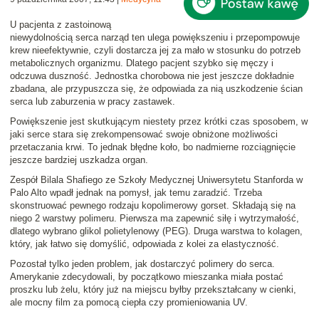
U pacjenta z
zastoinową
niewydolnością serca
narząd ten ulega powiększeniu i przepompowuje
krew nieefektywnie, czyli dostarcza jej za mało w stosunku do potrzeb
metabolicznych organizmu. Dlatego pacjent szybko się męczy i
odczuwa duszność. Jednostka chorobowa nie jest jeszcze dokładnie
zbadana, ale przypuszcza się, że odpowiada za nią uszkodzenie ścian
serca lub zaburzenia w pracy zastawek.
Powiększenie jest skutkującym niestety przez krótki czas sposobem, w
jaki serce stara się zrekompensować swoje obniżone możliwości
przetaczania krwi. To jednak błędne koło, bo nadmierne rozciągnięcie
jeszcze bardziej uszkadza organ.
Zespół
Bilala Shafiego
ze Szkoły Medycznej Uniwersytetu Stanforda w
Palo Alto wpadł jednak na pomysł, jak temu zaradzić. Trzeba
skonstruować pewnego rodzaju
kopolimerowy gorset
. Składają się na
niego 2 warstwy polimeru. Pierwsza ma zapewnić siłę i wytrzymałość,
dlatego wybrano
glikol polietylenowy
(PEG). Druga warstwa to
kolagen
,
który, jak łatwo się domyślić, odpowiada z kolei za elastyczność.
Pozostał tylko jeden problem, jak dostarczyć polimery do serca.
Amerykanie zdecydowali, by początkowo mieszanka miała postać
proszku lub żelu, który już na miejscu byłby przekształcany w cienki,
ale mocny film za pomocą ciepła czy promieniowania UV.