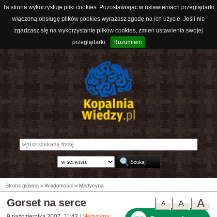
Ta strona wykorzystuje pliki cookies. Pozostawiając w ustawieniach przeglądarki
włączoną obsługę plików cookies wyrażasz zgodę na ich użycie. Jeśli nie
zgadzasz się na wykorzystanie plików cookies, zmień ustawienia swojej
przeglądarki.
Rozumiem
Strona główna
>
Wiadomości
>
Medycyna
Gorset na serce
A
A
A
9 października 2007, 11:43
|
Medycyna