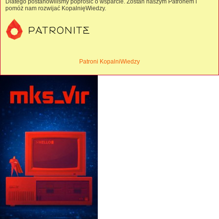
Dlatego postanowiliśmy poprosić o wsparcie. Zostań naszym Patronem i
pomóż nam rozwijać KopalnięWiedzy.
Patroni KopalniWiedzy