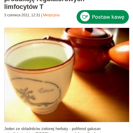
limfocytów T
3 czerwca 2011, 12:31
|
Medycyna
Jeden ze składników zielonej herbaty - polifenol galusan