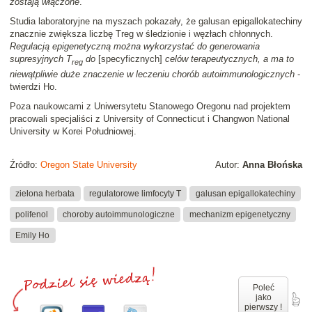
zostają włączone
.
Studia laboratoryjne na myszach pokazały, że galusan epigallokatechiny
znacznie zwiększa liczbę Treg w śledzionie i węzłach chłonnych.
Regulacją epigenetyczną można wykorzystać do generowania
supresyjnych T
do
[specyficznych]
celów terapeutycznych, a ma to
reg
niewątpliwie duże znaczenie w leczeniu chorób autoimmunologicznych
-
twierdzi Ho.
Poza naukowcami z Uniwersytetu Stanowego Oregonu nad projektem
pracowali specjaliści z University of Connecticut i Changwon National
University w Korei Południowej.
Źródło:
Oregon State University
Autor:
Anna Błońska
zielona herbata
regulatorowe limfocyty T
galusan epigallokatechiny
polifenol
choroby autoimmunologiczne
mechanizm epigenetyczny
Emily Ho
Poleć
jako
pierwszy !