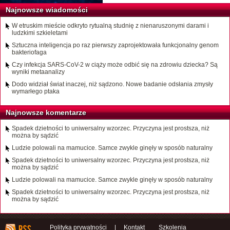
Najnowsze wiadomości
W etruskim mieście odkryto rytualną studnię z nienaruszonymi darami i
ludzkimi szkieletami
Sztuczna inteligencja po raz pierwszy zaprojektowała funkcjonalny genom
bakteriofaga
Czy infekcja SARS-CoV-2 w ciąży może odbić się na zdrowiu dziecka? Są
wyniki metaanalizy
Dodo widział świat inaczej, niż sądzono. Nowe badanie odsłania zmysły
wymarłego ptaka
Najnowsze komentarze
Spadek dzietności to uniwersalny wzorzec. Przyczyna jest prostsza, niż
można by sądzić
Ludzie polowali na mamucice. Samce zwykle ginęły w sposób naturalny
Spadek dzietności to uniwersalny wzorzec. Przyczyna jest prostsza, niż
można by sądzić
Ludzie polowali na mamucice. Samce zwykle ginęły w sposób naturalny
Spadek dzietności to uniwersalny wzorzec. Przyczyna jest prostsza, niż
można by sądzić
Polityka prywatności
|
Kontakt
Szkolenia