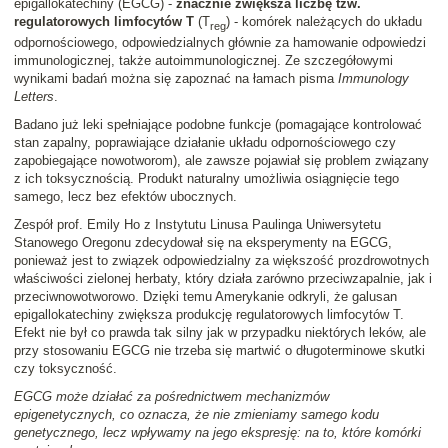
epigallokatechiny (EGCG) -
znacznie zwiększa liczbę tzw.
regulatorowych limfocytów T
(T
) - komórek należących do układu
reg
odpornościowego, odpowiedzialnych głównie za hamowanie odpowiedzi
immunologicznej, także autoimmunologicznej. Ze szczegółowymi
wynikami badań można się zapoznać na łamach pisma
Immunology
Letters
.
Badano już leki spełniające podobne funkcje (pomagające kontrolować
stan zapalny, poprawiające działanie układu odpornościowego czy
zapobiegające nowotworom), ale zawsze pojawiał się problem związany
z ich toksycznością. Produkt naturalny umożliwia osiągnięcie tego
samego, lecz bez efektów ubocznych.
Zespół prof. Emily Ho z Instytutu Linusa Paulinga Uniwersytetu
Stanowego Oregonu zdecydował się na eksperymenty na EGCG,
ponieważ jest to związek odpowiedzialny za większość prozdrowotnych
właściwości zielonej herbaty, który działa zarówno przeciwzapalnie, jak i
przeciwnowotworowo. Dzięki temu Amerykanie odkryli, że galusan
epigallokatechiny zwiększa produkcję regulatorowych limfocytów T.
Efekt nie był co prawda tak silny jak w przypadku niektórych leków, ale
przy stosowaniu EGCG nie trzeba się martwić o długoterminowe skutki
czy toksyczność.
EGCG może działać za pośrednictwem mechanizmów
epigenetycznych, co oznacza, że nie zmieniamy samego kodu
genetycznego, lecz wpływamy na jego ekspresję: na to, które komórki