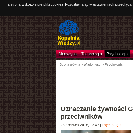
Ta strona wykorzystuje pliki cookies. Pozostawiając w ustawieniach przeglądar
Medycyna
Technologia
Psychologia
Strona główna
>
Wiadomości
>
Psychologia
Oznaczanie żywności GM
przeciwników
28 czerwca 2018, 13:47
|
Psychologia