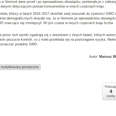
a w Vermont dane przed i po wprowadzeniu obowiązku, porównała je z zebran
y danymi dotyczącymi postaw konsumentów w innych częściach kraju.
tów, którzy w latach 2014–2017 określali swój stosunek do żywności GMO n
ników demograficznych okazało się, że w Vermont po wprowadzeniu obowiąz
 znacząco się zmniejszył. W tym czasie w innych częściach kraju liczba
.
 przez nich wyniki zgadzają się z wnioskami z innych badań, których autorz
m poczucie kontroli, co z kolei przekłada się na postrzeganie ryzyka. Niekt
e oznaczać produkty GMO.
Autor:
Mariusz B
 modyfikowany genetycznie
Polecaj
4
osoby