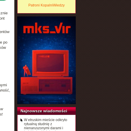
Patroni KopalniWiedzy
cznie
ont
mentów
e po
ków
wymi
wność,
 w
Najnowsze wiadomości
st
W etruskim mieście odkryto
rytualną studnię z
nienaruszonymi darami i