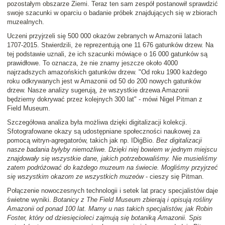
pozostałym obszarze Ziemi. Teraz ten sam zespół postanowił sprawdzić
swoje szacunki w oparciu o badanie próbek znajdujących się w zbiorach
muzealnych.
Uczeni przyjrzeli się 500 000 okazów zebranych w Amazonii latach
1707-2015. Stwierdzili, że reprezentują one 11 676 gatunków drzew. Na
tej podstawie uznali, że ich szacunki mówiące o 16 000 gatunków są
prawidłowe. To oznacza, że nie znamy jeszcze około 4000
najrzadszych amazońskich gatunków drzew. "Od roku 1900 każdego
roku odkrywanych jest w Amazonii od 50 do 200 nowych gatunków
drzew. Nasze analizy sugerują, że wszystkie drzewa Amazonii
będziemy dokrywać przez kolejnych 300 lat" - mówi Nigel Pitman z
Field Museum.
Szczegółowa analiza była możliwa dzięki digitalizacji kolekcji.
Sfotografowane okazy są udostępniane społeczności naukowej za
pomocą witryn-agregatorów, takich jak np. IDigBio.
Bez digitalizacji
nasze badania byłyby niemożliwe. Dzięki niej bowiem w jednym miejscu
znajdowały się wszystkie dane, jakich potrzebowaliśmy. Nie musieliśmy
zatem podróżować do każdego muzeum na świecie. Mogliśmy przyjrzeć
się wszystkim okazom ze wszystkich muzeów
- cieszy się Pitman.
Połączenie nowoczesnych technologii i setek lat pracy specjalistów daje
świetne wyniki.
Botanicy z The Field Museum zbierają i opisują rośliny
Amazonii od ponad 100 lat. Mamy u nas takich specjalistów, jak Robin
Foster, który od dziesięcioleci zajmują się botaniką Amazonii. Spis