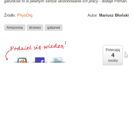
gatunków to w pewnym sensie ukoronowanie ich pracy
- dodaje Pitman.
Źródło:
PhysOrg
Autor:
Mariusz Błoński
Amazonia
drzewo
gatunek
Polecają
4
osoby