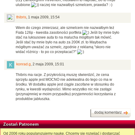
ulubione
) raczej nie nazwałbyś szmelcem, prawda? :-)
thibris
,
1 maja 2009, 15:54
Wiem do czego zmierzasz, ale szmelcem nie nazwałbym też
Fiata 126p - kwestia zasobności portfela
Jeśli by mnie było
stać na luksusowe auta to na malucha mógłbym tak mówić.
Jeśli stać by mnie było na auto za 200K zł. to Maybacha
mógłbym uważać za szmelc, zgodnie z reklamą "skoro nie
widać różnicy - to po co przepłacać?"
konrad.g
,
2 maja 2009, 15:01
Thibris ma racje. Z przykrością muszę stwierdzić, że cena
sprzętu apple jest MOCNO nie adekwatna do tego co ma w
środku. W dodatku apple jest ciągle zacofane w stosunku do
rynku, w kwestii wydajności. Mimo wszystko nic nie zastąpi
(przynajmniej w moim przypadku) przyjemności korzystania z
produktów jabłuszka.
dodaj komentarz
Zostań Patronem
Od 2006 roku popularyzujemy naukę. Chcemy się rozwijać i dostarczać