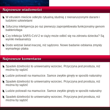
Najnowsze wiadomości
W etruskim mieście odkryto rytualną studnię z nienaruszonymi darami i
ludzkimi szkieletami
Sztuczna inteligencja po raz pierwszy zaprojektowała funkcjonalny genom
bakteriofaga
Czy infekcja SARS-CoV-2 w ciąży może odbić się na zdrowiu dziecka? Są
wyniki metaanalizy
Dodo widział świat inaczej, niż sądzono. Nowe badanie odsłania zmysły
wymarłego ptaka
Najnowsze komentarze
Spadek dzietności to uniwersalny wzorzec. Przyczyna jest prostsza, niż
można by sądzić
Ludzie polowali na mamucice. Samce zwykle ginęły w sposób naturalny
Spadek dzietności to uniwersalny wzorzec. Przyczyna jest prostsza, niż
można by sądzić
Ludzie polowali na mamucice. Samce zwykle ginęły w sposób naturalny
Spadek dzietności to uniwersalny wzorzec. Przyczyna jest prostsza, niż
można by sądzić