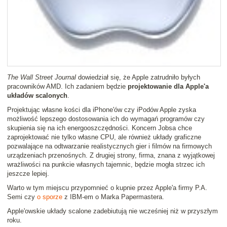
The Wall Street Journal
dowiedział się, że Apple zatrudniło byłych
pracowników AMD. Ich zadaniem będzie
projektowanie dla Apple'a
układów scalonych
.
Projektując własne kości dla iPhone'ów czy iPodów Apple zyska
możliwość lepszego dostosowania ich do wymagań programów czy
skupienia się na ich energooszczędności. Koncern Jobsa chce
zaprojektować nie tylko własne CPU, ale również układy graficzne
pozwalające na odtwarzanie realistycznych gier i filmów na firmowych
urządzeniach przenośnych. Z drugiej strony, firma, znana z wyjątkowej
wrażliwości na punkcie własnych tajemnic, będzie mogła strzec ich
jeszcze lepiej.
Warto w tym miejscu przypomnieć o kupnie przez Apple'a firmy P.A.
Semi czy
o sporze
z IBM-em o Marka Papermastera.
Apple'owskie układy scalone zadebiutują nie wcześniej niż w przyszłym
roku.