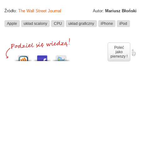
Źródło:
The Wall Street Journal
Autor:
Mariusz Błoński
Apple
układ scalony
CPU
układ graficzny
iPhone
iPod
Poleć
jako
pierwszy !