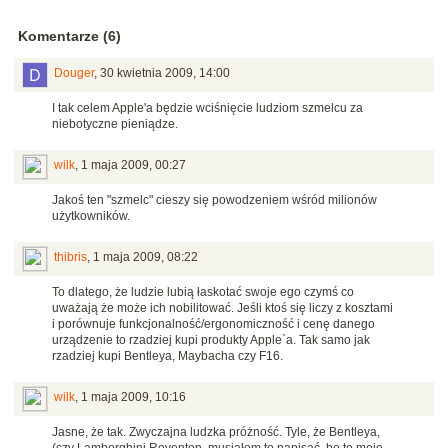
Komentarze (6)
Douger
,
30 kwietnia 2009, 14:00
I tak celem Apple'a będzie wciśnięcie ludziom szmelcu za
niebotyczne pieniądze.
wilk
,
1 maja 2009, 00:27
Jakoś ten "szmelc" cieszy się powodzeniem wśród milionów
użytkowników.
thibris
,
1 maja 2009, 08:22
To dlatego, że ludzie lubią łaskotać swoje ego czymś co
uważają że może ich nobilitować. Jeśli ktoś się liczy z kosztami
i porównuje funkcjonalność/ergonomiczność i cenę danego
urządzenie to rzadziej kupi produkty Apple`a. Tak samo jak
rzadziej kupi Bentleya, Maybacha czy F16.
wilk
,
1 maja 2009, 10:16
Jasne, że tak. Zwyczajna ludzka próżność. Tyle, że Bentleya,
(czy Lamborghini Reventon, musiałem to napisać, bo to moje