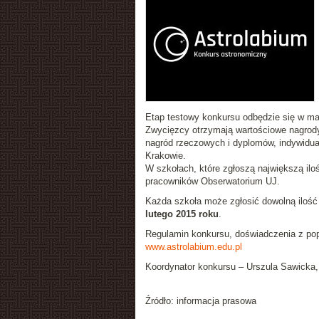
Etap testowy konkursu odbędzie się w mar
Zwycięzcy otrzymają wartościowe nagrody
nagród rzeczowych i dyplomów, indywidua
Krakowie.
W szkołach, które zgłoszą największą il
pracowników Obserwatorium UJ.
Każda szkoła może zgłosić dowolną ilość 
lutego 2015 roku
.
Regulamin konkursu, doświadczenia z popr
www.astrolabium.edu.pl
Koordynator konkursu – Urszula Sawicka, 
Źródło: informacja prasowa