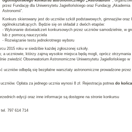
ogólnopolskiego konkursu astronomicznego „Astrolabium”
, organizo
przez Fundację dla Uniwersytetu Jagiellońskiego oraz Fundację „Akademia
Astronomii”.
Konkurs skierowany jest do uczniów szkół podstawowych, gimnazjów oraz 
ogólnokształcących. Będzie się on składał z dwóch etapów:
- Wykonanie doświadczeń konkursowych przez uczniów samodzielnie, w gr
lub z pomocą nauczyciela
- Rozwiązanie testu jednokrotnego wyboru
cu 2015 roku w siedzibie każdej zgłoszonej szkoły.
, a uczniowie, którzy zajmą wysokie miejsca będą mogli, oprócz otrzymania
lnie zwiedzić Obserwatorium Astronomiczne Uniwersytetu Jagiellońskiego w
ość uczniów odbędą się bezpłatne warsztaty astronomiczne prowadzone przez
uczniów. Opłata za jednego ucznia wynosi 8 zł. Rejestracja potrwa
do końca
zednich edycji oraz inne informacje są dostępne na stronie konkursu
tel. 797 614 714