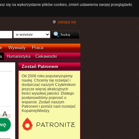
asz się na wykorzystanie plików cookies, zmień ustawienia swojej przeglądarki.
zaloguj się
e
Wywiady
Praca
a
Humanistyka
Ciekawostki
Zostań Patronem
Od 2006 roku popularyzujemy
naukę. Chcemy się rozwijać i
dostarczać naszym Czytelnikom
jeszcze więcej atrakcyjnych
treści wysokiej jakości. Dlatego
postanowiliśmy poprosić o
wsparcie. Zostań naszym
Patronem i pomóż nam rozwijać
KopalnięWiedzy.
A