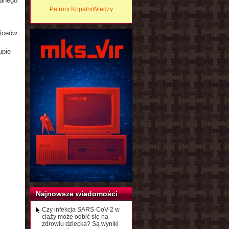
wanego
Patroni KopalniWiedzy
liceów
upie
Najnowsze wiadomości
Czy infekcja SARS-CoV-2 w
ciąży może odbić się na
zdrowiu dziecka? Są wyniki