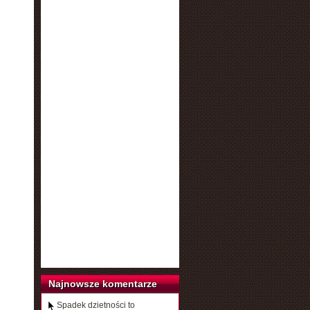
Najnowsze komentarze
Spadek dzietności to