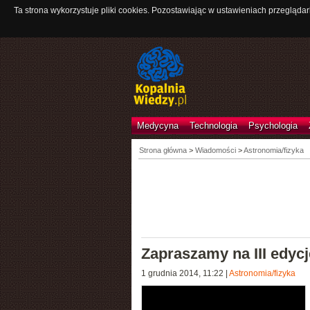
Ta strona wykorzystuje pliki cookies. Pozostawiając w ustawieniach przeglądar
Medycyna
Technologia
Psychologia
Strona główna
>
Wiadomości
>
Astronomia/fizyka
Zapraszamy na III edyc
1 grudnia 2014, 11:22
|
Astronomia/fizyka