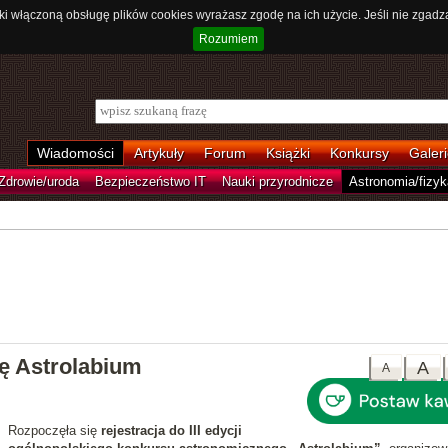
ki włączoną obsługę plików cookies wyrażasz zgodę na ich użycie. Jeśli nie zgadz
Rozumiem
Wiadomości
Artykuły
Forum
Książki
Konkursy
Galeri
Zdrowie/uroda
Bezpieczeństwo IT
Nauki przyrodnicze
Astronomia/fizyk
ję Astrolabium
A
A
Rozpoczęła się
rejestracja do III edycji