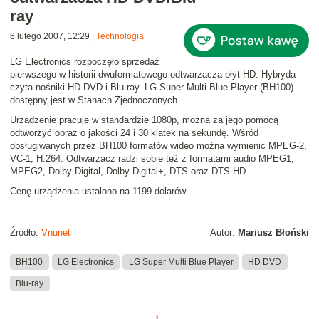
ray
6 lutego 2007, 12:29
|
Technologia
LG Electronics rozpoczęło sprzedaż
pierwszego w historii
dwuformatowego odtwarzacza płyt HD. Hybryda
czyta nośniki HD DVD i Blu-ray. LG Super Multi Blue Player (
BH100
)
dostępny jest w Stanach Zjednoczonych.
Urządzenie pracuje w standardzie 1080p, można za jego pomocą
odtworzyć obraz o jakości 24 i 30 klatek na sekundę. Wśród
obsługiwanych przez BH100 formatów wideo można wymienić MPEG-2,
VC-1, H.264. Odtwarzacz radzi sobie też z formatami audio MPEG1,
MPEG2, Dolby Digital, Dolby Digital+, DTS oraz DTS-HD.
Cenę urządzenia ustalono na 1199 dolarów.
Źródło:
Vnunet
Autor:
Mariusz Błoński
BH100
LG Electronics
LG Super Multi Blue Player
HD DVD
Blu-ray