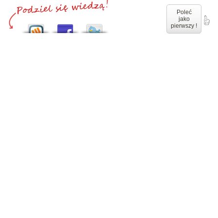
Poleć
jako
pierwszy !