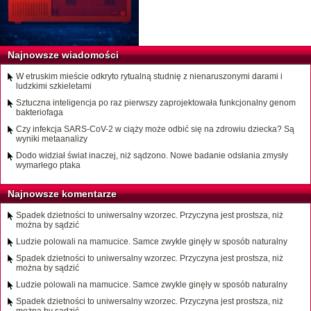
Najnowsze wiadomości
W etruskim mieście odkryto rytualną studnię z nienaruszonymi darami i
ludzkimi szkieletami
Sztuczna inteligencja po raz pierwszy zaprojektowała funkcjonalny genom
bakteriofaga
Czy infekcja SARS-CoV-2 w ciąży może odbić się na zdrowiu dziecka? Są
wyniki metaanalizy
Dodo widział świat inaczej, niż sądzono. Nowe badanie odsłania zmysły
wymarłego ptaka
Najnowsze komentarze
Spadek dzietności to uniwersalny wzorzec. Przyczyna jest prostsza, niż
można by sądzić
Ludzie polowali na mamucice. Samce zwykle ginęły w sposób naturalny
Spadek dzietności to uniwersalny wzorzec. Przyczyna jest prostsza, niż
można by sądzić
Ludzie polowali na mamucice. Samce zwykle ginęły w sposób naturalny
Spadek dzietności to uniwersalny wzorzec. Przyczyna jest prostsza, niż