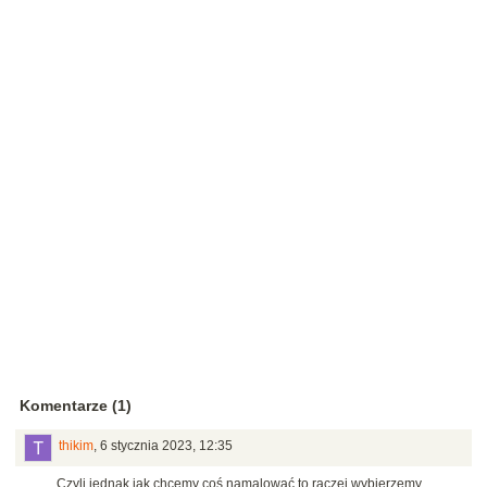
Komentarze (1)
thikim
,
6 stycznia 2023, 12:35
Czyli jednak jak chcemy coś namalować to raczej wybierzemy