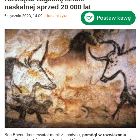
naskalnej sprzed 20 000 lat
5 stycznia 2023, 14:09
|
Humanistyka
Ben Bacon, konserwator mebli z Londynu,
pomógł w rozwiązaniu