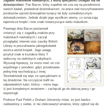
zagadki malunków naskalnych, z którą specjaliści zmagali się od
dziesięcioleci
. Pan Bacon, który zupełnie nie zna się na przedmiocie
swoich badań, powiedział dziennikarzom, że prace nad rozszyfrowaniem
przekazów sprzed dziesiątków tysięcy lat były surrealistycznym
doświadczeniem. Jednak dzięki jego wysiłkom wiemy, co oznaczają
tajemnicze kropki i inne znaki towarzyszące wielu malunkom.
Pewnego dnia Bacon postanowił
zmierzyć się z zagadką znaków przy
malunkach naskalnych i zaczął
przeglądać internet oraz zasoby British
Library w poszukiwaniu jakiegokolwiek
wzorca wśród kropek. Jego uwagę
przykuł znak w kształcie litery Y
widoczny na niektórych zabytkach.
Wysunął hipotezę, że może mieć on coś
wspólnego z porodem, gdyż przedstawia
jedną linię wychodzącą z innej.
Skontaktował się więc ze specjalistami w
tej dziedzinie. Na szczęście trafił na
odpowiednich ludzi, którzy – mimo tego,
iż jest kompletnym amatorem – zachęcali go do dalszej pracy i go
wspomogli.
Profesor Paul Pettitt z Druham University mówi, że jest bardzo
zadowolony z siebie, iż nie zlekceważył amatora, który zgłosił się do