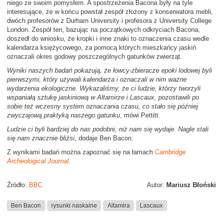
niego ze swoim pomysłem. A spostrzeżenia Bacona były na tyle
interesujące, że w końcu powstał zespół złożony z konserwatora mebli,
dwóch profesorów z Durham University i profesora z University College
London. Zespół ten, bazując na początkowych odkryciach Bacona,
doszedł do wniosku, że kropki i inne znaki to oznaczenia czasu wedle
kalendarza księżycowego, za pomocą których mieszkańcy jaskiń
oznaczali okres godowy poszczególnych gatunków zwierząt.
Wyniki naszych badań pokazują, że łowcy-zbieracze epoki lodowej byli
pierwszymi, który używali kalendarza i oznaczali w nim ważne
wydarzenia ekologiczne. Wykazaliśmy, że ci ludzie, którzy tworzyli
wspaniałą sztukę jaskiniową w Altamirze i Lascaux, pozostawili po
sobie też wczesny system oznaczania czasu, co stało się później
zwyczajową praktyką naszego gatunku
, mówi Pettitt.
Ludzie ci byli bardziej do nas podobni, niż nam się wydaje. Nagle stali
się nam znacznie bliżsi
, dodaje Ben Bacon.
Z wynikami badań można zapoznać się na łamach
Cambridge
Archeological Journal
.
Źródło:
BBC
Autor:
Mariusz Błoński
Ben Bacon
rysunki naskalne
Altamira
Lascaux