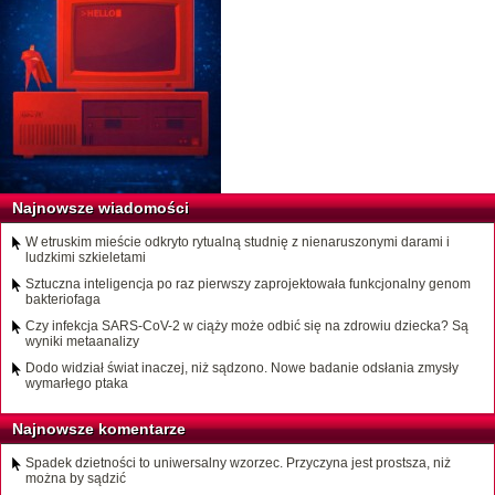
Najnowsze wiadomości
W etruskim mieście odkryto rytualną studnię z nienaruszonymi darami i
ludzkimi szkieletami
Sztuczna inteligencja po raz pierwszy zaprojektowała funkcjonalny genom
bakteriofaga
Czy infekcja SARS-CoV-2 w ciąży może odbić się na zdrowiu dziecka? Są
wyniki metaanalizy
Dodo widział świat inaczej, niż sądzono. Nowe badanie odsłania zmysły
wymarłego ptaka
Najnowsze komentarze
Spadek dzietności to uniwersalny wzorzec. Przyczyna jest prostsza, niż
można by sądzić