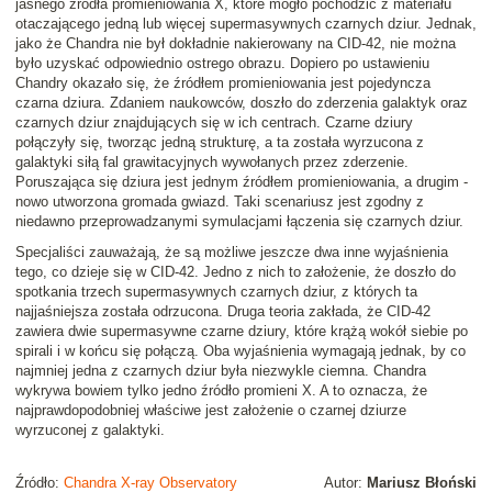
jasnego źródła promieniowania X, które mogło pochodzić z materiału
otaczającego jedną lub więcej supermasywnych czarnych dziur. Jednak,
jako że Chandra nie był dokładnie nakierowany na CID-42, nie można
było uzyskać odpowiednio ostrego obrazu. Dopiero po ustawieniu
Chandry okazało się, że źródłem promieniowania jest pojedyncza
czarna dziura. Zdaniem naukowców, doszło do zderzenia galaktyk oraz
czarnych dziur znajdujących się w ich centrach. Czarne dziury
połączyły się, tworząc jedną strukturę, a ta została wyrzucona z
galaktyki siłą fal grawitacyjnych wywołanych przez zderzenie.
Poruszająca się dziura jest jednym źródłem promieniowania, a drugim -
nowo utworzona gromada gwiazd. Taki scenariusz jest zgodny z
niedawno przeprowadzanymi symulacjami łączenia się czarnych dziur.
Specjaliści zauważają, że są możliwe jeszcze dwa inne wyjaśnienia
tego, co dzieje się w CID-42. Jedno z nich to założenie, że doszło do
spotkania trzech supermasywnych czarnych dziur, z których ta
najjaśniejsza została odrzucona. Druga teoria zakłada, że CID-42
zawiera dwie supermasywne czarne dziury, które krążą wokół siebie po
spirali i w końcu się połączą. Oba wyjaśnienia wymagają jednak, by co
najmniej jedna z czarnych dziur była niezwykle ciemna. Chandra
wykrywa bowiem tylko jedno źródło promieni X. A to oznacza, że
najprawdopodobniej właściwe jest założenie o czarnej dziurze
wyrzuconej z galaktyki.
Źródło:
Chandra X-ray Observatory
Autor:
Mariusz Błoński