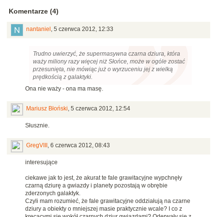
Komentarze (4)
nantaniel
,
5 czerwca 2012, 12:33
Trudno uwierzyć, że supermasywna czarna dziura, która
waży miliony razy więcej niż Słońce, może w ogóle zostać
przesunięta, nie mówiąc już o wyrzuceniu jej z wielką
prędkością z galaktyki.
Ona nie waży - ona ma masę.
Mariusz Błoński
,
5 czerwca 2012, 12:54
Słusznie.
GregVIII
,
6 czerwca 2012, 08:43
interesujące
ciekawe jak to jest, że akurat te fale grawitacyjne wypchnęły
czarną dziurę a gwiazdy i planety pozostają w obrębie
zderzonych galaktyk.
Czyli mam rozumieć, że fale grawitacyjne oddziałują na czarne
dziury a obiekty o mniejszej masie praktycznie wcale? I co z
kręcącymi się wokół czarnych dziur gwiazdami? Oderwały się z