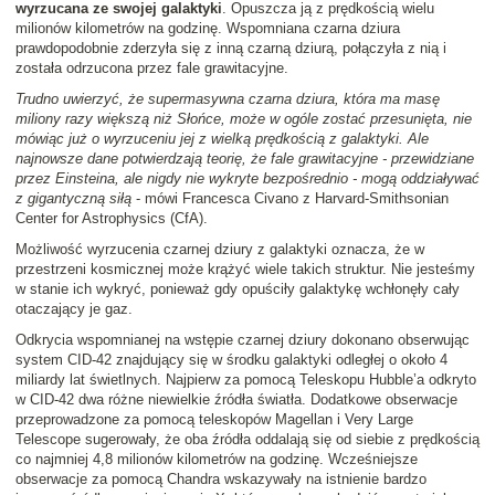
wyrzucana ze swojej galaktyki
. Opuszcza ją z prędkością wielu
milionów kilometrów na godzinę. Wspomniana czarna dziura
prawdopodobnie zderzyła się z inną czarną dziurą, połączyła z nią i
została odrzucona przez fale grawitacyjne.
Trudno uwierzyć, że supermasywna czarna dziura, która ma masę
miliony razy większą niż Słońce, może w ogóle zostać przesunięta, nie
mówiąc już o wyrzuceniu jej z wielką prędkością z galaktyki. Ale
najnowsze dane potwierdzają teorię, że fale grawitacyjne - przewidziane
przez Einsteina, ale nigdy nie wykryte bezpośrednio - mogą oddziaływać
z gigantyczną siłą
- mówi Francesca Civano z Harvard-Smithsonian
Center for Astrophysics (CfA).
Możliwość wyrzucenia czarnej dziury z galaktyki oznacza, że w
przestrzeni kosmicznej może krążyć wiele takich struktur. Nie jesteśmy
w stanie ich wykryć, ponieważ gdy opuściły galaktykę wchłonęły cały
otaczający je gaz.
Odkrycia wspomnianej na wstępie czarnej dziury dokonano obserwując
system CID-42 znajdujący się w środku galaktyki odległej o około 4
miliardy lat świetlnych. Najpierw za pomocą Teleskopu Hubble’a odkryto
w CID-42 dwa różne niewielkie źródła światła. Dodatkowe obserwacje
przeprowadzone za pomocą teleskopów Magellan i Very Large
Telescope sugerowały, że oba źródła oddalają się od siebie z prędkością
co najmniej 4,8 milionów kilometrów na godzinę. Wcześniejsze
obserwacje za pomocą Chandra wskazywały na istnienie bardzo