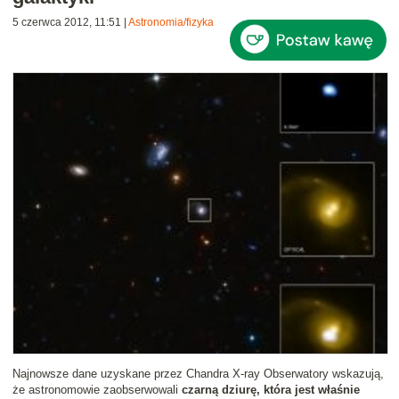
5 czerwca 2012, 11:51
|
Astronomia/fizyka
Najnowsze dane uzyskane przez Chandra X-ray Obserwatory wskazują,
że astronomowie zaobserwowali
czarną dziurę, która jest właśnie