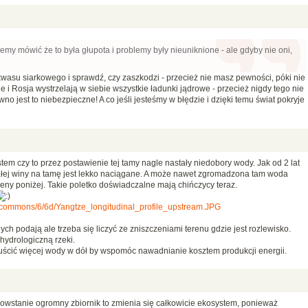
my mówić że to była głupota i problemy były nieuniknione - ale gdyby nie oni,
kwasu siarkowego i sprawdź, czy zaszkodzi - przecież nie masz pewności, póki nie
 i Rosja wystrzelają w siebie wszystkie ładunki jądrowe - przecież nigdy tego nie
o jest to niebezpieczne! A co jeśli jesteśmy w błędzie i dzięki temu świat pokryje
tem czy to przez postawienie tej tamy nagle nastały niedobory wody. Jak od 2 lat
ej winy na tamę jest lekko naciągane. A może nawet zgromadzona tam woda
ny poniżej. Takie poletko doświadczalne mają chińczycy teraz.
a/commons/6/6d/Yangtze_longitudinal_profile_upstream.JPG
ch podają ale trzeba się liczyć ze zniszczeniami terenu gdzie jest rozlewisko.
ydrologiczną rzeki.
uścić więcej wody w dół by wspomóc nawadnianie kosztem produkcji energii.
 powstanie ogromny zbiornik to zmienia się całkowicie ekosystem, ponieważ