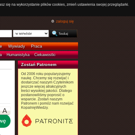
asz się na wykorzystanie plików cookies, zmień ustawienia swojej przeglądarki.
zaloguj się
e
Wywiady
Praca
a
Humanistyka
Ciekawostki
Zostań Patronem
Od 2006 roku popularyzujemy
naukę. Chcemy się rozwijać i
dostarczać naszym Czytelnikom
jeszcze więcej atrakcyjnych
treści wysokiej jakości. Dlatego
postanowiliśmy poprosić o
wsparcie. Zostań naszym
Patronem i pomóż nam rozwijać
KopalnięWiedzy.
A