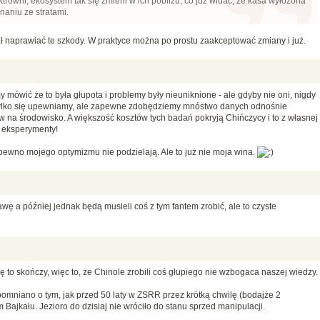
trowni, ekosystem tak się zmieni w ich pobliżu, co już widać, że kasa wyłożona
naniu ze stratami.
ał naprawiać te szkody. W praktyce można po prostu zaakceptować zmiany i już.
mówić że to była głupota i problemy były nieuniknione - ale gdyby nie oni, nigdy
 tylko się upewniamy, ale zapewne zdobędziemy mnóstwo danych odnośnie
w na środowisko. A większość kosztów tych badań pokryją Chińczycy i to z własnej
 eksperymenty!
pewno mojego optymizmu nie podzielają. Ale to już nie moja wina.
awę a później jednak będą musieli coś z tym fantem zrobić, ale to czyste
ę to skończy, więc to, że Chinole zrobili coś głupiego nie wzbogaca naszej wiedzy.
mniano o tym, jak przed 50 laty w ZSRR przez krótką chwilę (bodajże 2
jkału. Jezioro do dzisiaj nie wróciło do stanu sprzed manipulacji.