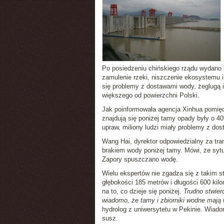
Po posiedzeniu chińskiego rządu wydano 
zamulenie rzeki, niszczenie ekosystemu i
się problemy z dostawami wody, żeglugą i
większego od powierzchni Polski.
Jak poinformowała agencja Xinhua pomięd
znajdują się poniżej tamy opady były o 40
upraw, miliony ludzi miały problemy z do
Wang Hai, dyrektor odpowiedzialny za tran
brakiem wody poniżej tamy. Mówi, że sytu
Zapory spuszczano wodę.
Wielu ekspertów nie zgadza się z takim s
głębokości 185 metrów i długości 600 kil
na to, co dzieje się poniżej.
Trudno stwier
wiadomo, że tamy i zbiorniki wodne mają 
hydrolog z uniwersytetu w Pekinie. Wiad
susz.