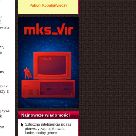
y
,
Patroni KopalniWiedzy
e
1
wielu
iły
e
ary
ego z
szy z
wpływu
Najnowsze wiadomości
ak
Sztuczna inteligencja po raz
yw
pierwszy zaprojektowała
funkcjonalny genom