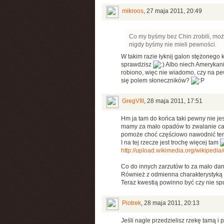
mikroos
,
27 maja 2011, 20:49
Co my byśmy bez Chin zrobili, może
nigdy byśmy nie mieli pewności.
W takim razie łyknij galon stężonego 
sprawdzisz
Albo niech Amerykanie
robiono, więc nie wiadomo, czy na pewn
się polem słoneczników?
GregVIII
,
28 maja 2011, 17:51
Hm ja tam do końca taki pewny nie jes
mamy za mało opadów to zwalanie cał
pomoże choć częściowo nawodnić tere
I na tej rzecze jest trochę więcej tam
http://upload.wikimedia.org/wikipedi
Co do innych zarzutów to za mało dany
Również z odmienna charakterystyką h
Teraz kwestią powinno być czy nie sp
Piotrek
,
28 maja 2011, 20:13
Jeśli nagle przedzielisz rzekę tamą i