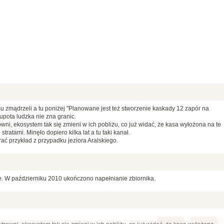
u zmądrzeli a tu poniżej "Planowane jest też stworzenie kaskady 12 zapór na
łupota ludzka nie zna granic.
wni, ekosystem tak się zmieni w ich pobliżu, co już widać, że kasa wyłożona na te
tratami. Minęło dopiero kilka lat a tu taki kanał.
rać przykład z przypadku jeziora Aralskiego.
e. W październiku 2010 ukończono napełnianie zbiornika.