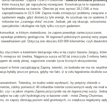
duma narodowa - Zapora Trzech Przełomów -
stwarza kolosalne problem
które muszą być jak najszybciej rozwiązane. Konstrukcja ta to największa
hydroelektrownia na świecie. Obecnie jej moc wynosi 18,2 GW, a moc
zaprojektowana to 22,5 GW. Zapora miała zmniejszyć problemy związane z
spalaniem węgla, gdyż dostarczy tyle energii, ile uzyskuje się ze spalenia 3
milionów ton „czarnego złota" rocznie. Jednak, jak się okazuje, ostrzeżenia 
specjalistów i ekologów nie były tylko czczym gadaniem.
komunikat, w którym stwierdzono, że zapora powoduje zanieczyszczenie,
 wywołuje problemy geologiczne. W regionach położonych poniżej tamy pojaw
 nawadnianiem pól. Dotyczą one obszaru 633 000 kilometrów, czyli dwukrotni
zy styczniem a kwietniem bieżącego roku w tej części basenu Jangcy, które
% mniejsze niż średnia. Najgorsza susza od 50 lat zniszczyła 3 miliony hekt
stępem do wody pitnej, zagrożone zostało życie licznych ekosystemów.
sport w firmie zarządzającej Zaporą, twierdzi, że budowla nie ma nic wspóln
acja byłaby jeszcze gorsza, gdyby nie fakt, iż w celu łagodzenia skutków su
tanowiskiem. Twierdzą, że trudno sobie wyobrazić, by potężny zbiornik o
ometrów, zdolny pomieścić 40 miliardów metrów sześciennych wody nie miał 
dzi, czy i w jakim stopniu Zapora przyczyniła się do tegorocznej suszy. Jedn
wpływ na cały cykl hydrologiczny w basenie rzeki
- mówi Zheng Chunmiao,
omo, że zapory obniżają poziom wód gruntowych, co zwiększa negatywny wpł