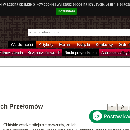
ki włączoną obsługę plików cookies wyrażasz zgodę na ich użycie. Jeśli nie zgadz
Rozumiem
Wiadomości
Artykuły
Forum
Książki
Konkursy
Galeri
Zdrowie/uroda
Bezpieczeństwo IT
Nauki przyrodnicze
Astronomia/fizyk
ech Przełomów
A
A
Chińskie władze oficjalnie przyznały, że ich