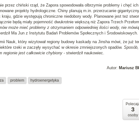
e przez chiński rząd, że Zapora spowodowała olbrzymie problemy i chęć ich
nowane projekty hydrologiczne. Chiny planują m.in. przerzucanie gigantyczn
c kraju, gdzie występują chroniczne niedobory wody. Planowane jest też stwo
 łącznie będą miały pojemność dwukrotnie większą niż Zapora Trzech Przeło
mów może mieć problemy z otrzymaniem odpowiedniej ilości wody, nie mówią
ierdził Ma Jun z Instytutu Badań Problemów Społecznych i Środowiskowych.
mii Nauk, który wizytował regiony budowy kaskady na Jinsha mówi, że już te
iektóre rzeki w zaczęły wysychać w okresie zmniejszonych opadów.
Sposób,
m regionie jest całkowicie chybiony
- stwierdził naukowiec.
Autor:
Mariusz B
za
problem
hydroenergetyka
Polecaj
3
osoby