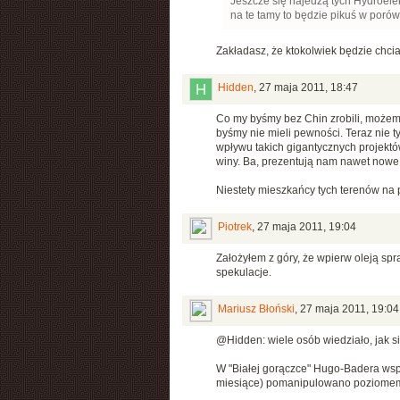
Jeszcze się najedzą tych Hydroelek
na te tamy to będzie pikuś w porów
Zakładasz, że ktokolwiek będzie chci
Hidden
,
27 maja 2011, 18:47
Co my byśmy bez Chin zrobili, możemy 
byśmy nie mieli pewności. Teraz nie
wpływu takich gigantycznych projektó
winy. Ba, prezentują nam nawet nowe
Niestety mieszkańcy tych terenów na 
Piotrek
,
27 maja 2011, 19:04
Założyłem z góry, że wpierw oleją spr
spekulacje.
Mariusz Błoński
,
27 maja 2011, 19:04
@Hidden: wiele osób wiedziało, jak si
W "Białej gorączce" Hugo-Badera wspo
miesiące) pomanipulowano poziomem Ba