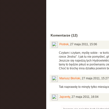
Komentarze (12)
Piotrek
,
27 maja 2011, 15:06
Czytam i czytam, myślę sobie - w końc
rzece Jinsha". I jak tu nie pomyśleć, g
Jeszcze się najedzą tych Hydroelektro
tamy to będzie pikuś w porównaniu ze s
Choć to trochę inna działka powinni b
Mariusz Błoński
,
27 maja 2011, 15:27
Tak naprawdę to minęły tylko miesiąc
Jajcenty
,
27 maja 2011, 16:04