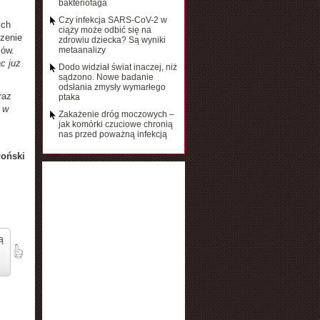
bakteriofaga
Czy infekcja SARS-CoV-2 w
ych
ciąży może odbić się na
rzenie
zdrowiu dziecka? Są wyniki
mów.
metaanalizy
c już
Dodo widział świat inaczej, niż
sądzono. Nowe badanie
odsłania zmysły wymarłego
raz
ptaka
 w
Zakażenie dróg moczowych –
jak komórki czuciowe chronią
nas przed poważną infekcją
łoński
ą