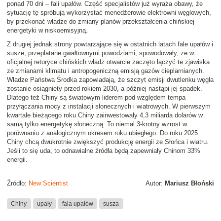
ponad 70 dni – fali upałów. Część specjalistów już wyraża obawy, że
sytuację tę spróbują wykorzystać menedżerowie elektrowni węglowych,
by przekonać władze do zmiany planów przekształcenia chińskiej
energetyki w niskoemisyjną.
Z drugiej jednak strony powtarzające się w ostatnich latach fale upałów i
susze, przeplatane gwałtownymi powodziami, spowodowały, że w
oficjalnej retoryce chińskich władz otwarcie zaczęto łączyć te zjawiska
ze zmianami klimatu i antropogeniczną emisją gazów cieplarnianych.
Władze Państwa Środka zapowiadają, że szczyt emisji dwutlenku węgla
zostanie osiągnięty przed rokiem 2030, a później nastąpi jej spadek.
Dlatego też Chiny są światowym liderem pod względem tempa
przyłączania mocy z instalacji słonecznych i wiatrowych. W pierwszym
kwartale bieżącego roku Chiny zainwestowały 4,3 miliarda dolarów w
samą tylko energetykę słoneczną. To niemal 3-krotny wzrost w
porównaniu z analogicznym okresem roku ubiegłego. Do roku 2025
Chiny chcą dwukrotnie zwiększyć produkcję energii ze Słońca i wiatru.
Jeśli to się uda, to odnawialne źródła będą zapewniały Chinom 33%
energii.
Źródło:
New Scientist
Autor:
Mariusz Błoński
Chiny
upały
fala upałów
susza