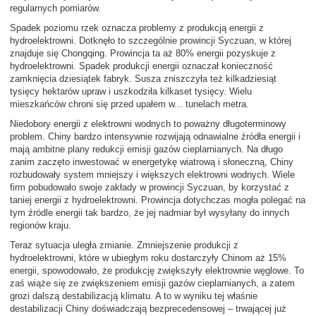
regularnych pomiarów.
Spadek poziomu rzek oznacza problemy z produkcją energii z
hydroelektrowni. Dotknęło to szczególnie prowincji Syczuan, w której
znajduje się Chongqing. Prowincja ta aż 80% energii pozyskuje z
hydroelektrowni. Spadek produkcji energii oznaczał konieczność
zamknięcia dziesiątek fabryk. Susza zniszczyła też kilkadziesiąt
tysięcy hektarów upraw i uszkodziła kilkaset tysięcy. Wielu
mieszkańców chroni się przed upałem w... tunelach metra.
Niedobory energii z elektrowni wodnych to poważny długoterminowy
problem. Chiny bardzo intensywnie rozwijają odnawialne źródła energii i
mają ambitne plany redukcji emisji gazów cieplarnianych. Na długo
zanim zaczęto inwestować w energetykę wiatrową i słoneczną, Chiny
rozbudowały system mniejszy i większych elektrowni wodnych. Wiele
firm pobudowało swoje zakłady w prowincji Syczuan, by korzystać z
taniej energii z hydroelektrowni. Prowincja dotychczas mogła polegać na
tym źródle energii tak bardzo, że jej nadmiar był wysyłany do innych
regionów kraju.
Teraz sytuacja uległa zmianie. Zmniejszenie produkcji z
hydroelektrowni, które w ubiegłym roku dostarczyły Chinom aż 15%
energii, spowodowało, że produkcję zwiększyły elektrownie węglowe. To
zaś wiąże się ze zwiększeniem emisji gazów cieplarnianych, a zatem
grozi dalszą destabilizacją klimatu. A to w wyniku tej właśnie
destabilizacji Chiny doświadczają bezprecedensowej – trwającej już