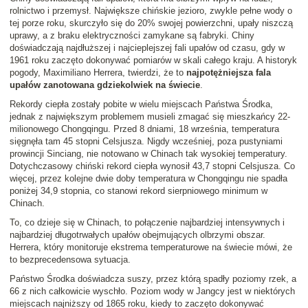
rolnictwo i przemysł. Największe chińskie jezioro, zwykle pełne wody o
tej porze roku, skurczyło się do 20% swojej powierzchni, upały niszczą
uprawy, a z braku elektryczności zamykane są fabryki. Chiny
doświadczają najdłuższej i najcieplejszej fali upałów od czasu, gdy w
1961 roku zaczęto dokonywać pomiarów w skali całego kraju. A historyk
pogody, Maximiliano Herrera, twierdzi, że to
najpotężniejsza fala
upałów zanotowana gdziekolwiek na świecie
.
Rekordy ciepła zostały pobite w wielu miejscach Państwa Środka,
jednak z największym problemem musieli zmagać się mieszkańcy 22-
milionowego Chongqingu. Przed 8 dniami, 18 września, temperatura
sięgnęła tam 45 stopni Celsjusza. Nigdy wcześniej, poza pustyniami
prowincji Sinciang, nie notowano w Chinach tak wysokiej temperatury.
Dotychczasowy chiński rekord ciepła wynosił 43,7 stopni Celsjusza. Co
więcej, przez kolejne dwie doby temperatura w Chongqingu nie spadła
poniżej 34,9 stopnia, co stanowi rekord sierpniowego minimum w
Chinach.
To, co dzieje się w Chinach, to połączenie najbardziej intensywnych i
najbardziej długotrwałych upałów obejmujących olbrzymi obszar.
Herrera, który monitoruje ekstrema temperaturowe na świecie mówi, że
to bezprecedensowa sytuacja.
Państwo Środka doświadcza suszy, przez którą spadły poziomy rzek, a
66 z nich całkowicie wyschło. Poziom wody w Jangcy jest w niektórych
miejscach najniższy od 1865 roku, kiedy to zaczęto dokonywać