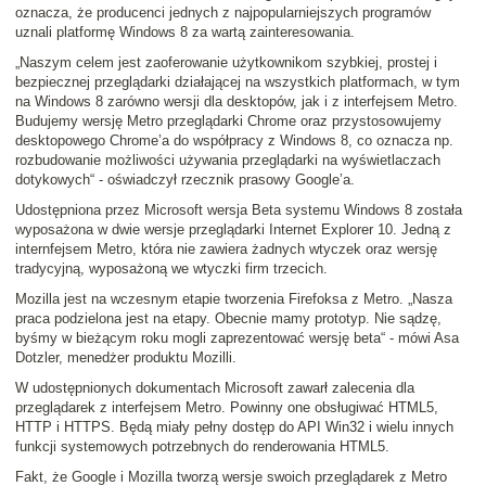
oznacza, że producenci jednych z najpopularniejszych programów
uznali platformę Windows 8 za wartą zainteresowania.
„Naszym celem jest zaoferowanie użytkownikom szybkiej, prostej i
bezpiecznej przeglądarki działającej na wszystkich platformach, w tym
na Windows 8 zarówno wersji dla desktopów, jak i z interfejsem Metro.
Budujemy wersję Metro przeglądarki Chrome oraz przystosowujemy
desktopowego Chrome’a do współpracy z Windows 8, co oznacza np.
rozbudowanie możliwości używania przeglądarki na wyświetlaczach
dotykowych“ - oświadczył rzecznik prasowy Google’a.
Udostępniona przez Microsoft wersja Beta systemu Windows 8 została
wyposażona w dwie wersje przeglądarki Internet Explorer 10. Jedną z
internfejsem Metro, która nie zawiera żadnych wtyczek oraz wersję
tradycyjną, wyposażoną we wtyczki firm trzecich.
Mozilla jest na wczesnym etapie tworzenia Firefoksa z Metro. „Nasza
praca podzielona jest na etapy. Obecnie mamy prototyp. Nie sądzę,
byśmy w bieżącym roku mogli zaprezentować wersję beta“ - mówi Asa
Dotzler, menedżer produktu Mozilli.
W udostępnionych dokumentach Microsoft zawarł zalecenia dla
przeglądarek z interfejsem Metro. Powinny one obsługiwać HTML5,
HTTP i HTTPS. Będą miały pełny dostęp do API Win32 i wielu innych
funkcji systemowych potrzebnych do renderowania HTML5.
Fakt, że Google i Mozilla tworzą wersje swoich przeglądarek z Metro