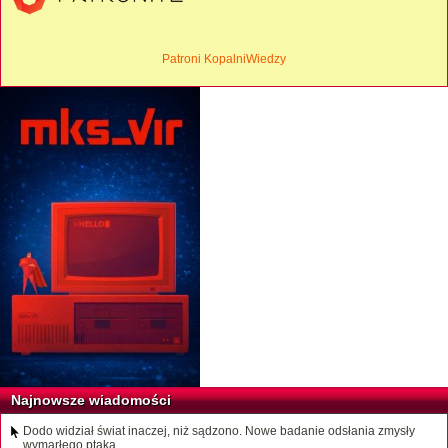
Patroni KopalniWiedzy
Najnowsze wiadomości
Dodo widział świat inaczej, niż sądzono. Nowe badanie odsłania zmysły
wymarłego ptaka