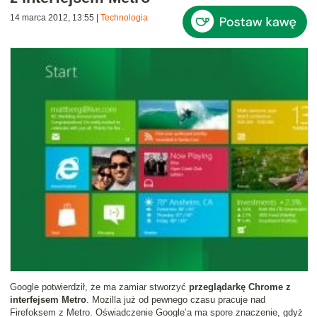
14 marca 2012, 13:55
|
Technologia
Google potwierdził, że ma zamiar stworzyć
przeglądarkę Chrome z
interfejsem Metro
. Mozilla już od pewnego czasu pracuje nad
Firefoksem z Metro. Oświadczenie Google’a ma spore znaczenie, gdyż