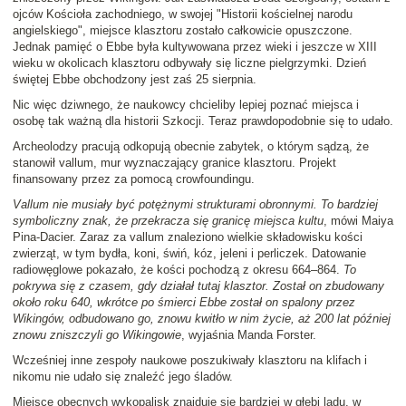
ojców Kościoła zachodniego, w swojej "Historii kościelnej narodu
angielskiego", miejsce klasztoru zostało całkowicie opuszczone.
Jednak pamięć o Ebbe była kultywowana przez wieki i jeszcze w XIII
wieku w okolicach klasztoru odbywały się liczne pielgrzymki. Dzień
świętej Ebbe obchodzony jest zaś 25 sierpnia.
Nic więc dziwnego, że naukowcy chcieliby lepiej poznać miejsca i
osobę tak ważną dla historii Szkocji. Teraz prawdopodobnie się to udało.
Archeolodzy pracują odkopują obecnie zabytek, o którym sądzą, że
stanowił vallum, mur wyznaczający granice klasztoru. Projekt
finansowany przez za pomocą crowfoundingu.
Vallum nie musiały być potężnymi strukturami obronnymi. To bardziej
symboliczny znak, że przekracza się granicę miejsca kultu
, mówi Maiya
Pina-Dacier. Zaraz za vallum znaleziono wielkie składowisku kości
zwierząt, w tym bydła, koni, świń, kóz, jeleni i perliczek. Datowanie
radiowęglowe pokazało, że kości pochodzą z okresu 664–864.
To
pokrywa się z czasem, gdy działał tutaj klasztor. Został on zbudowany
około roku 640, wkrótce po śmierci Ebbe został on spalony przez
Wikingów, odbudowano go, znowu kwitło w nim życie, aż 200 lat później
znowu zniszczyli go Wikingowie
, wyjaśnia Manda Forster.
Wcześniej inne zespoły naukowe poszukiwały klasztoru na klifach i
nikomu nie udało się znaleźć jego śladów.
Miejsce obecnych wykopalisk znajduje się bardziej w głębi lądu, w