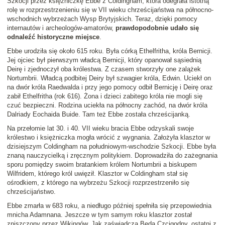
Szkocji przez księżniczkę Ebbe z Coldingham, która odegrała istotną
rolę w rozprzestrzenieniu się w VII wieku chrześcijaństwa na północno-
wschodnich wybrzeżach Wysp Brytyjskich. Teraz, dzięki pomocy
internautów i archeologów-amatorów,
prawdopodobnie udało się
odnaleźć historyczne miejsce
.
Ebbe urodziła się około 615 roku. Była córką Ethelfritha, króla Bernicji.
Jej ojciec był pierwszym władcą Bernicji, który opanował sąsiednią
Deirę i zjednoczył oba królestwa. Z czasem stworzyły one zalążek
Nortumbrii. Władcą podbitej Deiry był szwagier króla, Edwin. Uciekł on
na dwór króla Raedwalda i przy jego pomocy odbił Bernicję i Deirę oraz
zabił Ethelfritha (rok 616). Żona i dzieci zabitego króla nie mogli się
czuć bezpieczni. Rodzina uciekła na północny zachód, na dwór króla
Dalriady Eochaida Buide. Tam też Ebbe została chrześcijanką.
Na przełomie lat 30. i 40. VII wieku bracia Ebbe odzyskali swoje
królestwo i księżniczka mogła wrócić z wygnania. Założyła klasztor w
dzisiejszym Coldingham na południowym-wschodzie Szkocji. Ebbe była
znaną nauczycielką i zręcznym politykiem. Doprowadziła do zażegnania
sporu pomiędzy swoim bratankiem królem Nortumbrii a biskupem
Wilfridem, którego król uwięził. Klasztor w Coldingham stał się
ośrodkiem, z którego na wybrzeżu Szkocji rozprzestrzeniło się
chrześcijaństwo.
Ebbe zmarła w 683 roku, a niedługo później spełniła się przepowiednia
mnicha Adamnana. Jeszcze w tym samym roku klasztor został
zniszczony przez Wikingów. Jak zaświadcza Beda Czcigodny, ostatni z