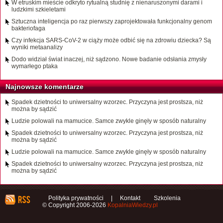
W etruskim mieście odkryto rytualną studnię z nienaruszonymi darami i
ludzkimi szkieletami
Sztuczna inteligencja po raz pierwszy zaprojektowała funkcjonalny genom
bakteriofaga
Czy infekcja SARS-CoV-2 w ciąży może odbić się na zdrowiu dziecka? Są
wyniki metaanalizy
Dodo widział świat inaczej, niż sądzono. Nowe badanie odsłania zmysły
wymarłego ptaka
Najnowsze komentarze
Spadek dzietności to uniwersalny wzorzec. Przyczyna jest prostsza, niż
można by sądzić
Ludzie polowali na mamucice. Samce zwykle ginęły w sposób naturalny
Spadek dzietności to uniwersalny wzorzec. Przyczyna jest prostsza, niż
można by sądzić
Ludzie polowali na mamucice. Samce zwykle ginęły w sposób naturalny
Spadek dzietności to uniwersalny wzorzec. Przyczyna jest prostsza, niż
można by sądzić
Polityka prywatności
|
Kontakt
Szkolenia
© Copyright 2006-2026
KopalniaWiedzy.pl