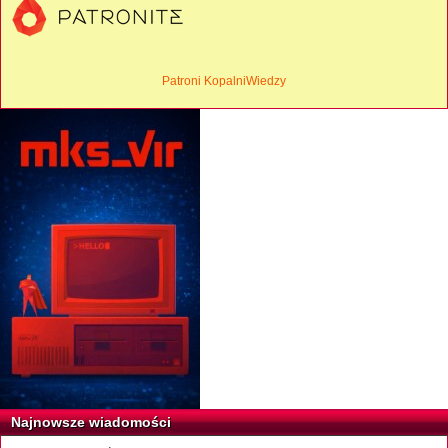
Patroni KopalniWiedzy
Najnowsze wiadomości