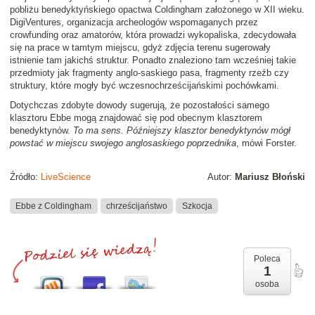
pobliżu benedyktyńskiego opactwa Coldingham założonego w XII wieku.
DigiVentures, organizacja archeologów wspomaganych przez
crowfunding oraz amatorów, która prowadzi wykopaliska, zdecydowała
się na prace w tamtym miejscu, gdyż zdjęcia terenu sugerowały
istnienie tam jakichś struktur. Ponadto znaleziono tam wcześniej takie
przedmioty jak fragmenty anglo-saskiego pasa, fragmenty rzeźb czy
struktury, które mogły być wczesnochrześcijańskimi pochówkami.
Dotychczas zdobyte dowody sugerują, że pozostałości samego
klasztoru Ebbe mogą znajdować się pod obecnym klasztorem
benedyktynów.
To ma sens. Późniejszy klasztor benedyktynów mógł
powstać w miejscu swojego anglosaskiego poprzednika
, mówi Forster.
Źródło:
LiveScience
Autor:
Mariusz Błoński
Ebbe z Coldingham
chrześcijaństwo
Szkocja
Poleca
1
osoba