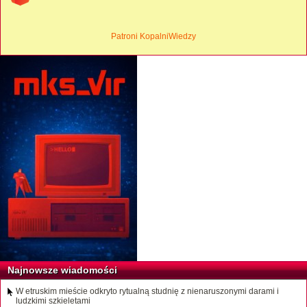
Patroni KopalniWiedzy
Najnowsze wiadomości
W etruskim mieście odkryto rytualną studnię z nienaruszonymi darami i
ludzkimi szkieletami