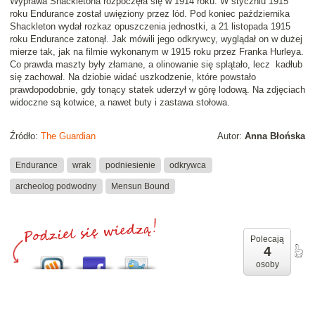
Wyprawa Shackletona rozpoczęła się w 1914 roku. W styczniu 1915
roku Endurance został uwięziony przez lód. Pod koniec października
Shackleton wydał rozkaz opuszczenia jednostki, a 21 listopada 1915
roku Endurance zatonął. Jak mówili jego odkrywcy, wyglądał on w dużej
mierze tak, jak na filmie wykonanym w 1915 roku przez Franka Hurleya.
Co prawda maszty były złamane, a olinowanie się splątało, lecz kadłub
się zachował. Na dziobie widać uszkodzenie, które powstało
prawdopodobnie, gdy tonący statek uderzył w górę lodową. Na zdjęciach
widoczne są kotwice, a nawet buty i zastawa stołowa.
Źródło:
The Guardian
Autor:
Anna Błońska
Endurance
wrak
podniesienie
odkrywca
archeolog podwodny
Mensun Bound
Polecają
4
osoby