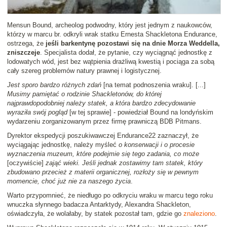
Mensun Bound, archeolog podwodny, który jest jednym z naukowców,
którzy w marcu br. odkryli wrak statku Ernesta Shackletona Endurance,
ostrzega, że
jeśli barkentynę pozostawi się na dnie Morza Weddella,
zniszczeje
. Specjalista dodał, że pytanie, czy wyciągnąć jednostkę z
lodowatych wód, jest bez wątpienia drażliwą kwestią i pociąga za sobą
cały szereg problemów natury prawnej i logistycznej.
Jest sporo bardzo różnych zdań
[na temat podnoszenia wraku]. [...]
Musimy pamiętać o rodzinie Shackletonów, do której
najprawdopodobniej należy statek, a która bardzo zdecydowanie
wyraziła swój pogląd
[w tej sprawie] - powiedział Bound na londyńskim
wydarzeniu zorganizowanym przez firmę prawniczą BDB Pitmans.
Dyrektor ekspedycji poszukiwawczej Endurance22 zaznaczył, że
wyciągając jednostkę, należy myśleć
o konserwacji i o procesie
wyznaczenia muzeum, które podejmie się tego zadania, co może
[oczywiście]
zająć wieki. Jeśli jednak zostawimy tam statek, który
zbudowano przecież z materii organicznej, rozłoży się w pewnym
momencie, choć już nie za naszego życia
.
Warto przypomnieć, że niedługo po odkryciu wraku w marcu tego roku
wnuczka słynnego badacza Antarktydy, Alexandra Shackleton,
oświadczyła, że wolałaby, by statek pozostał tam, gdzie go
znaleziono
.