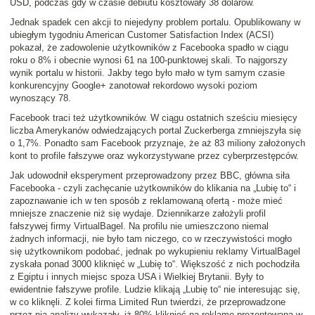
USD, podczas gdy w czasie debiutu kosztowały 38 dolarów.
Jednak spadek cen akcji to niejedyny problem portalu. Opublikowany w
ubiegłym tygodniu American Customer Satisfaction Index (ACSI)
pokazał, że zadowolenie użytkowników z Facebooka spadło w ciągu
roku o 8% i obecnie wynosi 61 na 100-punktowej skali. To najgorszy
wynik portalu w historii. Jakby tego było mało w tym samym czasie
konkurencyjny Google+ zanotował rekordowo wysoki poziom
wynoszący 78.
Facebook traci też użytkowników. W ciągu ostatnich sześciu miesięcy
liczba Amerykanów odwiedzających portal Zuckerberga zmniejszyła się
o 1,7%. Ponadto sam Facebook przyznaje, że aż 83 miliony założonych
kont to profile fałszywe oraz wykorzystywane przez cyberprzestępców.
Jak udowodnił eksperyment przeprowadzony przez BBC, główna siła
Facebooka - czyli zachęcanie użytkowników do klikania na „Lubię to“ i
zapoznawanie ich w ten sposób z reklamowaną ofertą - może mieć
mniejsze znaczenie niż się wydaje. Dziennikarze założyli profil
fałszywej firmy VirtualBagel. Na profilu nie umieszczono niemal
żadnych informacji, nie było tam niczego, co w rzeczywistości mogło
się użytkownikom podobać, jednak po wykupieniu reklamy VirtualBagel
zyskała ponad 3000 kliknięć w „Lubię to“. Większość z nich pochodziła
z Egiptu i innych miejsc spoza USA i Wielkiej Brytanii. Były to
ewidentnie fałszywe profile. Ludzie klikają „Lubię to“ nie interesując się,
w co kliknęli. Z kolei firma Limited Run twierdzi, że przeprowadzone
przez nią analizy wykazały, iż 80% kliknięć na reklamę prezentowaną w