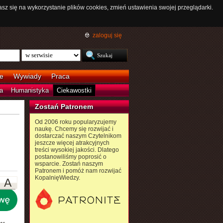
asz się na wykorzystanie plików cookies, zmień ustawienia swojej przeglądarki.
zaloguj się
e
Wywiady
Praca
a
Humanistyka
Ciekawostki
Zostań Patronem
Od 2006 roku popularyzujemy
naukę. Chcemy się rozwijać i
dostarczać naszym Czytelnikom
jeszcze więcej atrakcyjnych
treści wysokiej jakości. Dlatego
postanowiliśmy poprosić o
wsparcie. Zostań naszym
Patronem i pomóż nam rozwijać
KopalnięWiedzy.
A