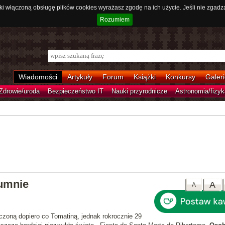
ki włączoną obsługę plików cookies wyrażasz zgodę na ich użycie. Jeśli nie zgadz
Rozumiem
Wiadomości
Artykuły
Forum
Książki
Konkursy
Galeri
Zdrowie/uroda
Bezpieczeństwo IT
Nauki przyrodnicze
Astronomia/fizyk
rumnie
A
A
czoną dopiero co Tomatiną, jednak rokrocznie 29