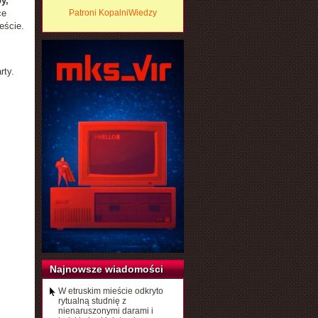
y,
ce
Patroni KopalniWiedzy
eście.
rty.
Najnowsze wiadomości
W etruskim mieście odkryto
rytualną studnię z
nienaruszonymi darami i