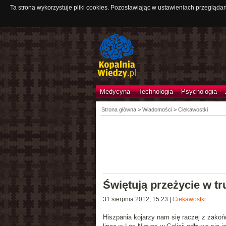
Ta strona wykorzystuje pliki cookies. Pozostawiając w ustawieniach przeglądar
Medycyna
Technologia
Psychologia
Strona główna
>
Wiadomości
>
Ciekawostki
Świętują przeżycie w t
31 sierpnia 2012, 15:23
|
Ciekawostki
Hiszpania kojarzy nam się raczej z zakoń