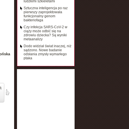
ludzkimi szkieletami
Sztuczna inteligencja po raz
pierwszy zaprojektowała
funkcjonalny genom
bakteriofaga
Czy infekcja SARS-CoV-2 w
ciąży może odbić się na
zdrowiu dziecka? Są wyniki
metaanalizy
Dodo widział świat inaczej, niż
sądzono. Nowe badanie
ońska
odsłania zmysły wymarłego
ptaka
ą