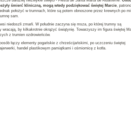
eszcze bardziej niezwykłe święto - Fiesta de Santa Marta de Ribarteme.
Osob
zeżyły śmierć kliniczną, mogą wtedy podziękować świętej Marcie
, patron
jednak położyć w trumnach, które są potem obnoszone przez krewnych po mi
trumnę sam.
erwsi niedoszli zmarli. W południe zaczyna się msza, po której trumny są
wracają, by kilkakrotnie okrążyć świątynię. Towarzyszy im figura świętej Ma
cych z trumien ozdrowieńców.
posób łączy elementy pogańskie z chrześcijańskimi, po uczczeniu świętej
ajerwerki, handel plastikowym pamiątkami i ośmiornicę z kotła.