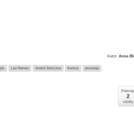
Autor:
Anna Bł
ęto
Las Nieves
śmierć kliniczna
trumna
procesja
Polecaj
2
osoby