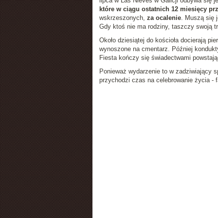
lipca w Las Nieves w Galicji odbywa się j
które w ciągu ostatnich 12 miesięcy pr
wskrzeszonych,
za ocalenie
. Muszą się 
Gdy ktoś nie ma rodziny, taszczy swoją 
Około dziesiątej do kościoła docierają pi
wynoszone na cmentarz. Później kondukty 
Fiesta kończy się świadectwami powstają
Ponieważ wydarzenie to w zadziwiający s
przychodzi czas na celebrowanie życia - f