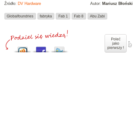
Źródło:
DV Hardware
Autor:
Mariusz Błoński
Globalfoundries
fabryka
Fab 1
Fab 8
Abu Zabi
Poleć
jako
pierwszy !