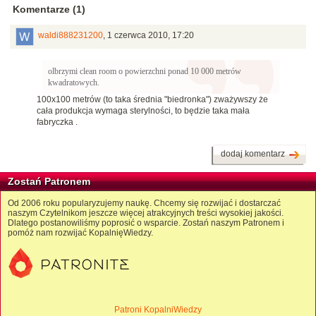
Komentarze (1)
waldi888231200
,
1 czerwca 2010, 17:20
olbrzymi clean room o powierzchni ponad 10 000 metrów
kwadratowych.
100x100 metrów (to taka średnia "biedronka") zważywszy że
cała produkcja wymaga sterylności, to będzie taka mała
fabryczka .
dodaj komentarz
Zostań Patronem
Od 2006 roku popularyzujemy naukę. Chcemy się rozwijać i dostarczać
naszym Czytelnikom jeszcze więcej atrakcyjnych treści wysokiej jakości.
Dlatego postanowiliśmy poprosić o wsparcie. Zostań naszym Patronem i
pomóż nam rozwijać KopalnięWiedzy.
Patroni KopalniWiedzy