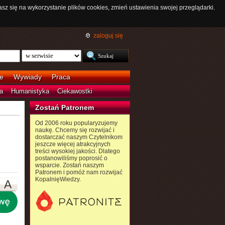
asz się na wykorzystanie plików cookies, zmień ustawienia swojej przeglądarki.
zaloguj się
e
Wywiady
Praca
a
Humanistyka
Ciekawostki
Zostań Patronem
Od 2006 roku popularyzujemy
naukę. Chcemy się rozwijać i
dostarczać naszym Czytelnikom
jeszcze więcej atrakcyjnych
treści wysokiej jakości. Dlatego
postanowiliśmy poprosić o
wsparcie. Zostań naszym
Patronem i pomóż nam rozwijać
KopalnięWiedzy.
A