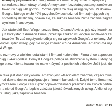
rosnącej popularności
usługi Amazon Prime. W jej ramach największy
sprzedawca internetowy oferuje Amerykanom bezpłatną dostawę zamówion
towaru w ciągu 48 godzin. Roczna opłata za taką usługę wynosi 79 dolarów.
Google, którego około 40% przychodów pochodzi od firm zajmujących się
sprzedażą detaliczną, obawia się, że sukces Amazon Prime zacznie zagra
wynikom finansowym.
Jak stwierdził Scot Wingo, prezes firmy ChannelAdvisor, gdy użytkownik z
już korzystać z Amazon Prime, przestaje szukać w Google'u możliwości z
towarów. To zaś negatywnie odbija się na wpływach Google'a z reklamy.
Ja
ogle'u tylko wtedy, gdy nie mogę znaleźć ich na Amazonie. Amazon ma naj
i Wingo.
 rozmowy z wielkimi detalistami i firmami kurierskimi. Firma chce zapropo
iągu 24-48 godzin. Pomysł Google'a polega na stworzeniu systemu, który bę
 przez klienta towaru nie ma w którymś z pobliskich sklepów. Jeśli jest, d
ea taka jest dość ryzykowna. Amazon jest właścicielem znacznej części towa
i od dawna dobrze współpracuje z firmami kurierskimi. Dzięki temu firma mo
Tymczasem Google cały ciężar odpowiedzialności przerzuca na swoich partne
h, a nie od Google'a, będzie zależała jakość świadczonych usług. A klienci bę
ści usług, jaką zapewnia Amazon.
Autor:
Mariusz B