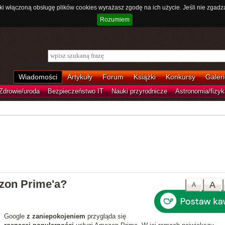
ki włączoną obsługę plików cookies wyrażasz zgodę na ich użycie. Jeśli nie zgadz
Rozumiem
Wiadomości
Artykuły
Forum
Książki
Konkursy
Galeri
Zdrowie/uroda
Bezpieczeństwo IT
Nauki przyrodnicze
Astronomia/fizyk
zon Prime'a?
A
A
Google
z zaniepokojeniem
przygląda się