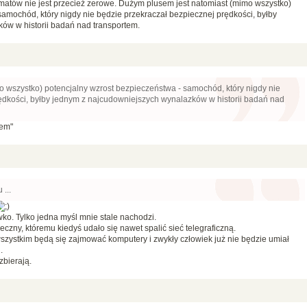
atów nie jest przecież zerowe. Dużym plusem jest natomiast (mimo wszystko)
samochód, który nigdy nie będzie przekraczał bezpiecznej prędkości, byłby
ów w historii badań nad transportem.
 wszystko) potencjalny wzrost bezpieczeństwa - samochód, który nigdy nie
ędkości, byłby jednym z najcudowniejszych wynalazków w historii badań nad
wem"
 ...
ko. Tylko jedna myśl mnie stale nachodzi.
eczny, któremu kiedyś udało się nawet spalić sieć telegraficzną.
wszystkim będą się zajmować komputery i zwykły człowiek już nie będzie umiał
.
zbierają.