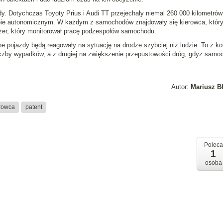
dy. Dotychczas Toyoty Prius i Audi TT przejechały niemal 260 000 kilometrów
ybie autonomicznym. W każdym z samochodów znajdowały się kierowca, który
ażer, który monitorował pracę podzespołów samochodu.
 pojazdy będą reagowały na sytuację na drodze szybciej niż ludzie. To z kol
liczby wypadków, a z drugiej na zwiększenie przepustowości dróg, gdyż samo
Autor:
Mariusz B
rowca
patent
Poleca
1
osoba