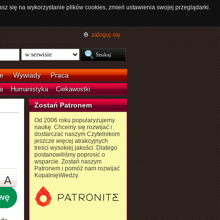
asz się na wykorzystanie plików cookies, zmień ustawienia swojej przeglądarki.
zaloguj się
e
Wywiady
Praca
a
Humanistyka
Ciekawostki
Zostań Patronem
Od 2006 roku popularyzujemy
naukę. Chcemy się rozwijać i
dostarczać naszym Czytelnikom
jeszcze więcej atrakcyjnych
treści wysokiej jakości. Dlatego
postanowiliśmy poprosić o
wsparcie. Zostań naszym
Patronem i pomóż nam rozwijać
KopalnięWiedzy.
A