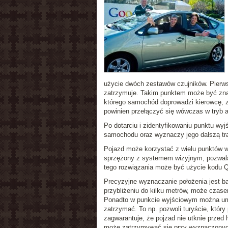
użycie dwóch zestawów czujników. Pierwsz
zatrzymuje. Takim punktem może być znak 
którego samochód doprowadzi kierowcę, z 
powinien przełączyć się wówczas w tryb 
Po dotarciu i zidentyfikowaniu punktu wyj
samochodu oraz wyznaczy jego dalszą tr
Pojazd może korzystać z wielu punktów w
sprzężony z systemem wizyjnym, pozwalaj
tego rozwiązania może być użycie kodu QR
Precyzyjne wyznaczanie położenia jest ba
przybliżeniu do kilku metrów, może czas
Ponadto w punkcie wyjściowym można umieś
zatrzymać. To np. pozwoli turyście, któ
zagwarantuje, że pojzad nie utknie prze
może zatrzymywać się przy wyznaczonych 