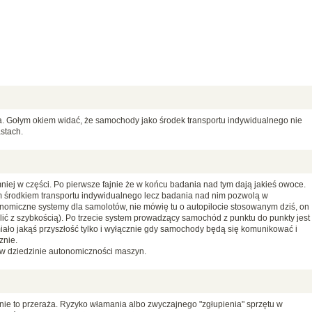
a. Gołym okiem widać, że samochody jako środek transportu indywidualnego nie
stach.
ej w części. Po pierwsze fajnie że w końcu badania nad tym dają jakieś owoce.
m środkiem transportu indywidualnego lecz badania nad nim pozwolą w
onomiczne systemy dla samolotów, nie mówię tu o autopilocie stosowanym dziś, on
ylić z szybkością). Po trzecie system prowadzący samochód z punktu do punkty jest
miało jakąś przyszłość tylko i wyłącznie gdy samochody będą się komunikować i
znie.
 w dziedzinie autonomiczności maszyn.
mnie to przeraża. Ryzyko włamania albo zwyczajnego "zgłupienia" sprzętu w