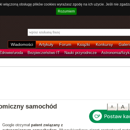
ki włączoną obsługę plików cookies wyrażasz zgodę na ich użycie. Jeśli nie zgadz
Rozumiem
Wiadomości
Artykuły
Forum
Książki
Konkursy
Galeri
Zdrowie/uroda
Bezpieczeństwo IT
Nauki przyrodnicze
Astronomia/fizyk
nomiczny samochód
A
A
Google otrzymał
patent związany z