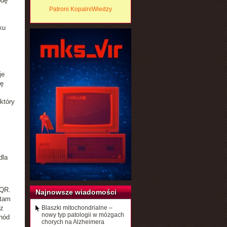
odę
Patroni KopalniWiedzy
ku
je
ię
który
dla
 QR.
Najnowsze wiadomości
 tam
az
Blaszki mitochondrialne –
nowy typ patologii w mózgach
hód
chorych na Alzheimera