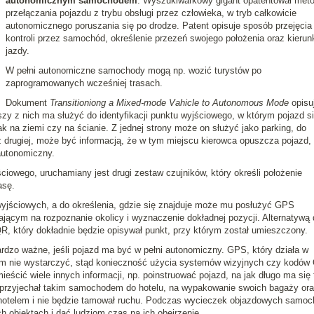
autonomicznym samochodem
. Wyszukiwarkowy gigant opatentował met
przełączania pojazdu z trybu obsługi przez człowieka, w tryb całkowicie
autonomicznego poruszania się po drodze. Patent opisuje sposób przejęcia
kontroli przez samochód, określenie przezeń swojego położenia oraz kierun
jazdy.
W pełni autonomiczne samochody mogą np. wozić turystów po
zaprogramowanych wcześniej trasach.
Dokument
Transitioniong a Mixed-mode Vahicle to Autonomous Mode
opisu
y z nich ma służyć do identyfikacji punktu wyjściowego, w którym pojazd s
na ziemi czy na ścianie. Z jednej strony może on służyć jako parking, do
drugiej, może być informacją, że w tym miejscu kierowca opuszcza pojazd, 
autonomiczny.
ściowego, uruchamiany jest drugi zestaw czujników, który określi położenie
asę.
yjściowych, a do określenia, gdzie się znajduje może mu posłużyć GPS
ącym na rozpoznanie okolicy i wyznaczenie dokładnej pozycji. Alternatywą 
, który dokładnie będzie opisywał punkt, przy którym został umieszczony.
rdzo ważne, jeśli pojazd ma być w pełni autonomiczny. GPS, który działa w
em nie wystarczyć, stąd konieczność użycia systemów wizyjnych czy kodów
cić wiele innych informacji, np. poinstruować pojazd, na jak długo ma się
ry przyjechał takim samochodem do hotelu, na wypakowanie swoich bagaży or
d hotelem i nie będzie tamował ruchu. Podczas wycieczek objazdowych samoc
obiektach i dać ludziom czas na ich obejrzenie.