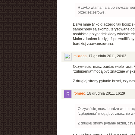
Ryzyko włamania albo zwyczajnego
przecież zerowe.
Dziwi mnie tylko dlaczego tak boisz si
samochody są skomputeryzowane od da
osobiście przypadek kiedy właśnie el
Moim zdaniem kiedy już pozwoliliśmy n
bardziej zaawansowana.
mikroos
,
17 grudnia 2011, 20:03
Oczywiście, masz bardzo wiele racji.
"zgłupienia" mogą być znacznie więks
Z drugiej strony pytanie brzmi, czy n
romero
,
18 grudnia 2011, 16:29
Oczywiście, masz bardzo wiele rac
"zgłupienia" mogą być znacznie wię
Z drugiej strony pytanie brzmi, cz