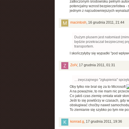
zatłoczonym środowisku pełnym autom
potencjalny wzrost bezpieczeństwa - 
jednym z najcudowniejszych wynalazk
macintosh
,
16 grudnia 2011, 21:44
Dużym plusem jest natomiast (mimo
będzie przekraczał bezpiecznej pr
transportem.
I skończyłyby się wypadki "pod wpły
ZolV
,
17 grudnia 2011, 01:31
... zwyczajnego "zgłupienia" sprzętu
Oby tylko nie brał się za to Microsoft
A na poważnie, to nie mam nic przeciw
Co jakiś czas ziemię omiata wiatr słon
Jeśli to się powtórzy w czasach, gdy 
obsługiwać choćby nawet samochodu
To ziemianie się szybko po tym nie po
konrad.g
,
17 grudnia 2011, 19:36