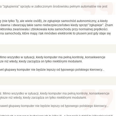
 "zgłupienia" sprzętu w zatłoczonym środowisku pełnym automatów nie jest
ę (nie tylko Ty, ale wiele osóB), że zgłupieje samochód autonomiczny, a kiedy
wna i stwarzają takie samo niebezpieczeństwo kiedy sprzęt "zgłupieje". Znam
ektronika zwariowała i zblokowała koła samochodu przy normalnej prędkości.
a samochody, które mają i tak mnóstwo elektroniki to plusem jest gdy staje się
 Mimo wszystko w sytuacji, kiedy komputer ma pełną kontrolę, konsekwencje
ze niż wtedy, kiedy zarządza on tylko niektórymi modułami.
awet głupawy komputer nie będzie lepszy od typowego polskiego kierowcy...
ji. Mimo wszystko w sytuacji, kiedy komputer ma pełną kontrolę, konsekwencje
ksze niż wtedy, kiedy zarządza on tylko niektórymi modułami.
y nawet głupawy komputer nie będzie lepszy od typowego polskiego kierowcy...