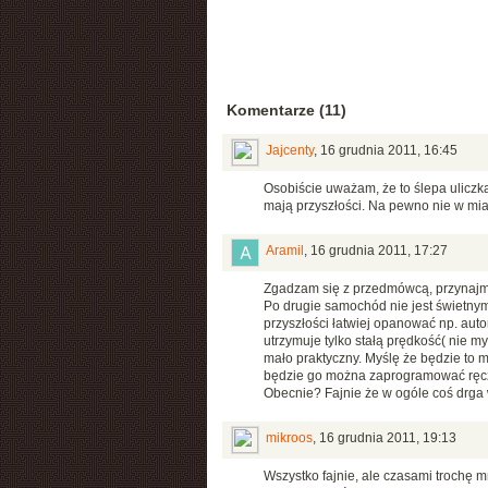
Komentarze (11)
Jajcenty
,
16 grudnia 2011, 16:45
Osobiście uważam, że to ślepa uliczk
mają przyszłości. Na pewno nie w mia
Aramil
,
16 grudnia 2011, 17:27
Zgadzam się z przedmówcą, przynajmni
Po drugie samochód nie jest świetny
przyszłości łatwiej opanować np. aut
utrzymuje tylko stałą prędkość( nie m
mało praktyczny. Myślę że będzie to 
będzie go można zaprogramować ręc
Obecnie? Fajnie że w ogóle coś drga
mikroos
,
16 grudnia 2011, 19:13
Wszystko fajnie, ale czasami trochę 