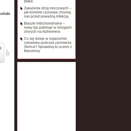
ptaka
Zakażenie dróg moczowych –
jak komórki czuciowe chronią
łoński
nas przed poważną infekcją
Blaszki mitochondrialne –
nowy typ patologii w mózgach
chorych na Alzheimera
Co się dzieje w organizmie
człowieka podczas zaćmienia
Słońca? Sprawdzą to uczeni z
ą
Barcelony