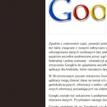
Zgodnie z zaleceniem sądu, powodzi podal
też fakty związane z nowymi odkryciami 
udostępniania danych osobowych bez peł
wyjaśnia wszelkie podniesione przez sąd 
federalnej i jednej stanowej
- oświadczył p
zmuszenie Google'a do ujawnienia wszelki
aplikacji dla Androida, które niezależni 
W 36-stronicowym pozwie oskarżono Google
aplikacji mogą zbierać dane na temat ic
geolokalizacyjnych, informacji o wieku i 
innych informacji pozwalających na zident
Google zostało też oskarżone o podejmo
zbierania danych. Przykładem takiego dzia
Google, podobnie jak np. Facebook czy Ap