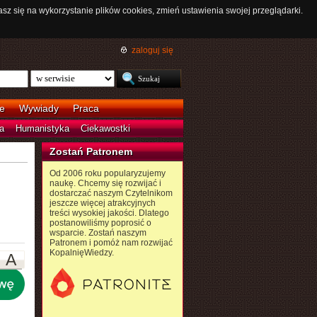
asz się na wykorzystanie plików cookies, zmień ustawienia swojej przeglądarki.
zaloguj się
e
Wywiady
Praca
a
Humanistyka
Ciekawostki
Zostań Patronem
Od 2006 roku popularyzujemy
naukę. Chcemy się rozwijać i
dostarczać naszym Czytelnikom
jeszcze więcej atrakcyjnych
treści wysokiej jakości. Dlatego
postanowiliśmy poprosić o
wsparcie. Zostań naszym
Patronem i pomóż nam rozwijać
KopalnięWiedzy.
A