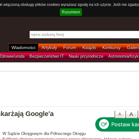
ki włączoną obsługę plików cookies wyrażasz zgodę na ich użycie. Jeśli nie zgadz
Rozumiem
Wiadomości
Artykuły
Forum
Książki
Konkursy
Galeri
Zdrowie/uroda
Bezpieczeństwo IT
Nauki przyrodnicze
Astronomia/fizyk
skarżają Google'a
A
A
W Sądzie Okręgowym dla Północnego Okręgu