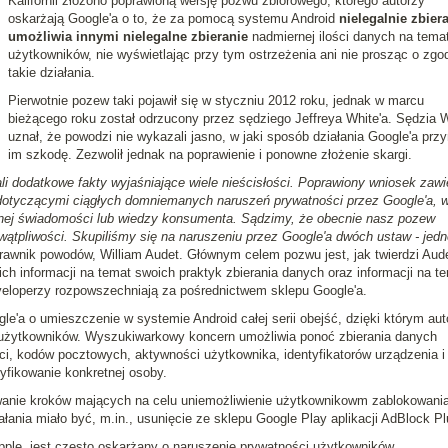
Kalifornii złożono poprawioną wersję pozwu zbiorowego, którego autorzy
oskarżają Google'a o to, że za pomocą systemu Android
nielegalnie zbiera
umożliwia innymi nielegalne zbieranie
nadmiernej ilości danych na tema
użytkowników, nie wyświetlając przy tym ostrzeżenia ani nie prosząc o zgo
takie działania.
Pierwotnie pozew taki pojawił się w styczniu 2012 roku, jednak w marcu
bieżącego roku został odrzucony przez sędziego Jeffreya White'a. Sędzia 
uznał, że powodzi nie wykazali jasno, w jaki sposób działania Google'a przy
im szkodę. Zezwolił jednak na poprawienie i ponowne złożenie skargi.
i dodatkowe fakty wyjaśniające wiele nieścisłości. Poprawiony wniosek zawi
dotyczącymi ciągłych domniemanych naruszeń prywatności przez Google'a, 
nej świadomości lub wiedzy konsumenta. Sądzimy, że obecnie nasz pozew
wątpliwości. Skupiliśmy się na naruszeniu przez Google'a dwóch ustaw - jedn
rawnik powodów, William Audet. Głównym celem pozwu jest, jak twierdzi Aude
ch informacji na temat swoich praktyk zbierania danych oraz informacji na t
developerzy rozpowszechniają za pośrednictwem sklepu Google'a.
'a o umieszczenie w systemie Android całej serii obejść, dzięki którym aut
h użytkowników. Wyszukiwarkowy koncern umożliwia ponoć zbierania danych
płci, kodów pocztowych, aktywności użytkownika, identyfikatorów urządzenia i
yfikowanie konkretnej osoby.
wanie kroków mających na celu uniemożliwienie użytkownikowm zablokowani
łania miało być, m.in., usunięcie ze sklepu Google Play aplikacji AdBlock Pl
ple, jest często oskarżany o naruszenie prywatności użytkowników.