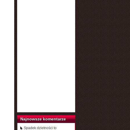
Najnowsze komentarze
Spadek dzietności to