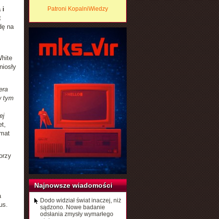
 i
Patroni KopalniWiedzy
t
dę na
White
niosły
era
w tym
ej
t,
emat
orzy
Najnowsze wiadomości
a
Dodo widział świat inaczej, niż
us.
sądzono. Nowe badanie
odsłania zmysły wymarłego