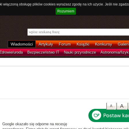
ki włączoną obsługę plików cookies wyrażasz zgodę na ich użycie. Jeśli nie zgadz
Rozumiem
Wiadomości
Artykuły
Forum
Książki
Konkursy
Galeri
Zdrowie/uroda
Bezpieczeństwo IT
Nauki przyrodnicze
Astronomia/fizyk
A
A
Google okazało się odporne na recesję