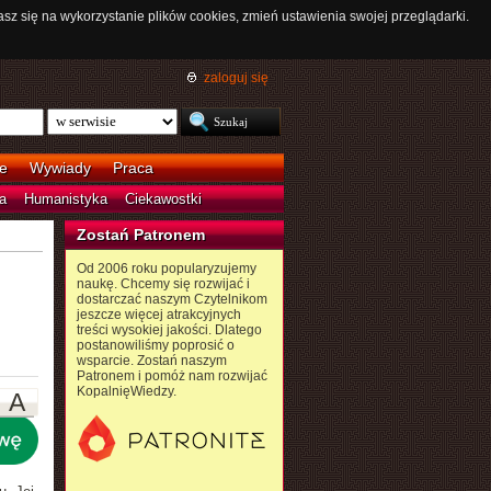
asz się na wykorzystanie plików cookies, zmień ustawienia swojej przeglądarki.
zaloguj się
e
Wywiady
Praca
a
Humanistyka
Ciekawostki
Zostań Patronem
Od 2006 roku popularyzujemy
naukę. Chcemy się rozwijać i
dostarczać naszym Czytelnikom
jeszcze więcej atrakcyjnych
treści wysokiej jakości. Dlatego
postanowiliśmy poprosić o
wsparcie. Zostań naszym
Patronem i pomóż nam rozwijać
KopalnięWiedzy.
A