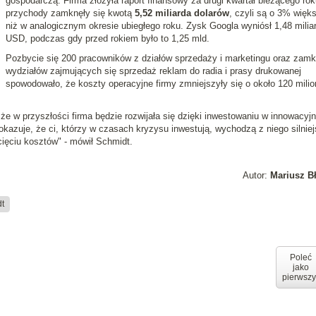
gospodarczą. Firma złożyła raport finansowy za drugi kwartał bieżącego rok
przychody zamknęły się kwotą
5,52 miliarda dolarów
, czyli są o 3% więk
niż w analogicznym okresie ubiegłego roku. Zysk Googla wyniósł 1,48 milia
USD, podczas gdy przed rokiem było to 1,25 mld.
Pozbycie się 200 pracowników z działów sprzedaży i marketingu oraz zamk
wydziałów zajmujących się sprzedaż reklam do radia i prasy drukowanej
spowodowało, że koszty operacyjne firmy zmniejszyły się o około 120 mili
 że w przyszłości firma będzie rozwijała się dzięki inwestowaniu w innowacyj
okazuje, że ci, którzy w czasach kryzysu inwestują, wychodzą z niego silniejs
cięciu kosztów" - mówił Schmidt.
Autor:
Mariusz B
dt
Poleć
jako
pierwszy