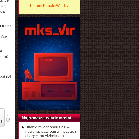
u. Jej
sze,
Patroni KopalniWiedzy
rda
nięcie
onów
ne
i niż
łoński
Najnowsze wiadomości
 !
Blaszki mitochondrialne –
nowy typ patologii w mózgach
chorych na Alzheimera