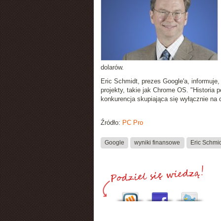
dolarów.
Eric Schmidt, prezes Google'a, informuje,
projekty, takie jak Chrome OS. "Historia p
konkurencja skupiająca się wyłącznie na 
Źródło:
PC Pro
Google
wyniki finansowe
Eric Schmi