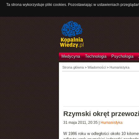
Ta strona wykorzystuje pliki cookies. Pozostawiając w ustawieniach przeglądar
Medycyna
Technologia
Psychologia
Strona główna
>
Wiadomości
>
Humanistyka
Rzymski okręt przewozi
31 maja 2011, 20:35
|
Humanistyka
W 1986 roku w odległości około 10 kilom