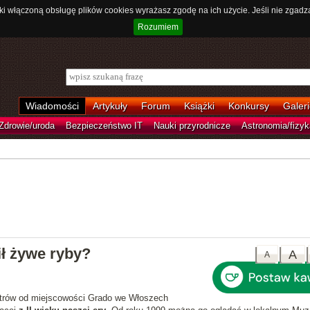
ki włączoną obsługę plików cookies wyrażasz zgodę na ich użycie. Jeśli nie zgadz
Rozumiem
Wiadomości
Artykuły
Forum
Książki
Konkursy
Galeri
Zdrowie/uroda
Bezpieczeństwo IT
Nauki przyrodnicze
Astronomia/fizyk
ł żywe ryby?
A
A
etrów od miejscowości Grado we Włoszech