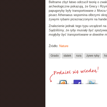
Beltrame zbyt łatwo odrzucił teorię o zwal
archeologiczne pokazują, że Grecy i Rzym
papugoryby były transportowane z Morza 
pisarz Athenaeus wspomina olbrzymi okręt
żywymi rybami przeznaczonymi na handel
Znalezienie jednak tego typu urządzeń na
Sądziliśmy, że ryby musiały być spożywan
mogłyby być transportowane w dowolne m
Źródło:
Nature
Grado
statek
rura
żywe ryby
h