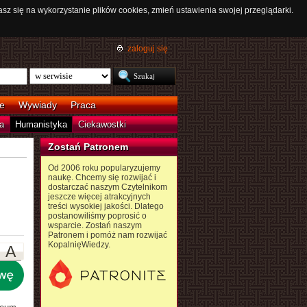
asz się na wykorzystanie plików cookies, zmień ustawienia swojej przeglądarki.
zaloguj się
e
Wywiady
Praca
a
Humanistyka
Ciekawostki
Zostań Patronem
Od 2006 roku popularyzujemy
naukę. Chcemy się rozwijać i
dostarczać naszym Czytelnikom
jeszcze więcej atrakcyjnych
treści wysokiej jakości. Dlatego
postanowiliśmy poprosić o
wsparcie. Zostań naszym
Patronem i pomóż nam rozwijać
KopalnięWiedzy.
A