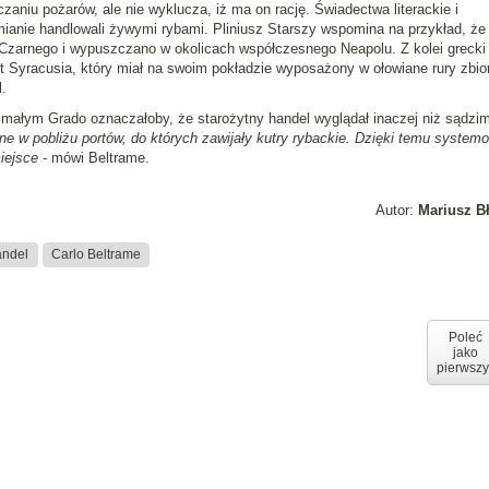
czaniu pożarów, ale nie wyklucza, iż ma on rację. Świadectwa literackie i
ianie handlowali żywymi rybami. Pliniusz Starszy wspomina na przykład, że
Czarnego i wypuszczano w okolicach współczesnego Neapolu. Z kolei grecki
 Syracusia, który miał na swoim pokładzie wyposażony w ołowiane rury zbior
.
 małym Grado oznaczałoby, że starożytny handel wyglądał inaczej niż sądzim
e w pobliżu portów, do których zawijały kutry rybackie. Dzięki temu systemo
iejsce
- mówi Beltrame.
Autor:
Mariusz B
andel
Carlo Beltrame
Poleć
jako
pierwszy