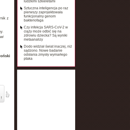
ludzkimi szkieletami
Sztuczna inteligencja po raz
pierwszy zaprojektowała
funkcjonalny genom
nik z
bakteriofaga
Czy infekcja SARS-CoV-2 w
y.
ciąży może odbić się na
zdrowiu dziecka? Są wyniki
wi
metaanalizy
Dodo widział świat inaczej, niż
sądzono. Nowe badanie
odsłania zmysły wymarłego
łoński
ptaka
 !