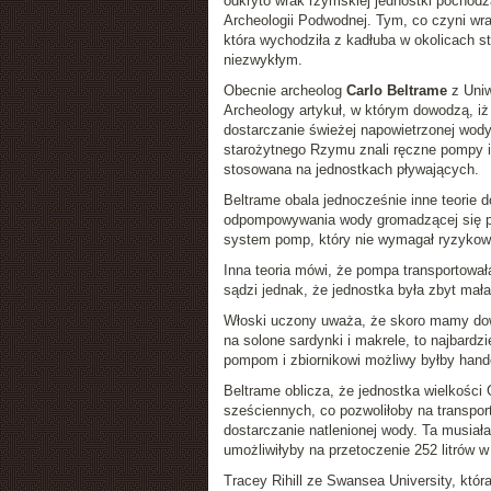
odkryto wrak rzymskiej jednostki pochod
Archeologii Podwodnej. Tym, co czyni wrak
która wychodziła z kadłuba w okolicach s
niezwykłym.
Obecnie archeolog
Carlo Beltrame
z Uniw
Archeology artykuł, w którym dowodzą, iż
dostarczanie świeżej napowietrzonej wod
starożytnego Rzymu znali ręczne pompy i
stosowana na jednostkach pływających.
Beltrame obala jednocześnie inne teorie d
odpompowywania wody gromadzącej się po
system pomp, który nie wymagał ryzykown
Inna teoria mówi, że pompa transportowa
sądzi jednak, że jednostka była zbyt mała
Włoski uczony uważa, że skoro mamy dowo
na solone sardynki i makrele, to najbard
pompom i zbiornikowi możliwy byłby hand
Beltrame oblicza, że jednostka wielkości
sześciennych, co pozwoliłoby na transpor
dostarczanie natlenionej wody. Ta musiał
umożliwiłyby na przetoczenie 252 litrów 
Tracey Rihill ze Swansea University, która