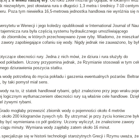
zącej
z II wieku naszej ery
. Od roku 1999 można go oglądać w lokalnym Mu
 niezwykłym, jest ołowiana rura o długości 1,3 metra i średnicy 7-10 centym
teru. Poza tym niewielka 16,5-metrowa jednostka handlowa nie wyróżnia się 
ersytetu w Wenecji i jego koledzy opublikowali w International Journal of Naut
 tajemnicza rura była częścią systemu hydraulicznego umożliwiającego
y do zbiorników, w których przechowywano żywe ryby. Wiadomo, że mieszka
 zawory zapobiegające cofaniu się wody. Nigdy jednak nie zauważono, by by
otyczące obecności rury. Jedna z nich mówi, że dziura i rura służyły do
d pokładem. Uczony przypomina jednak, że Rzymianie stosowali w tym cel
ego dziurawienia poszycia statku.
ła wodę potrzebną do mycia pokładu i gaszenia ewentualnych pożarów. Beltr
, by taki pomysł miał sens.
dy na to, iż statek handlował rybami, gdyż znaleziono przy jego wraku poje
ziej logicznym wytłumaczeniem obecności rury są właśnie cele handlowe. Dzię
el żywymi rybami.
 Grado mogłaby przewozić zbiornik wody o pojemności około 4 metrów
t około 200 kilogramów żywych ryb. By utrzymać je przy życiu konieczne był
aby być wymieniana co pół godziny. Uczony wyliczył, że znalezione zawory
w ciągu minuty. Wymiana wody zajęłaby zatem około 16 minut.
 specjalizuje się w historii technologii starożytnych Grecji i Rzymu uważa, że