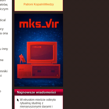
zeum
etrów,
Patroni KopalniWiedzy
niczym
ical
ńcy
ła ona
u inny
ame
mniki
ki
o
Najnowsze wiadomości
W etruskim mieście odkryto
rytualną studnię z
nienaruszonymi darami i