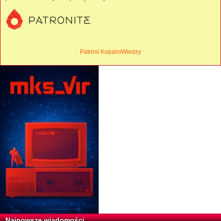
Patroni KopalniWiedzy
Najnowsze wiadomości