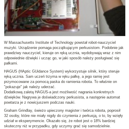
W Massachusetts Institute of Technology
powstał robot-nauczyciel
muzyki
. Urządzenie pomaga początkującym perkusistom. Podobnie jak
prawdziwy nauczyciel, kieruje on ręką ucznia, wydobywają wraz z nim
odpowiednie dźwięki i ucząc go, w jaki sposób należy posługiwać się
pałkami.
HAGUS
(HAptic GUidance System) wykorzystuje silnik, który steruje
ręką ucznia. Sam uczeń trzyma w ręku pałkę, a jego ramię jest
przymocowane za pomocą paska do ramienia robota. To właśnie on
"pokazuje" jak należy uderzać.
Dodatkową zaletą HAGUS-a jest możliwość nagrania konkretnych
dźwięków. Nagrywa je doświadczony perkusista, a następnie automat
powtarza je z nowicjuszem podczas nauki.
Graham Grindlay, świeżo upieczony magister i twórca robota, poprosił
32 osoby, które nie miały nigdy do czynienia z perkusją, o to, by wzięły
udział w eksperymencie. Okazało się, że robot jest o 18% bardziej
skuteczny niż w przypadku, gdy uczymy grać się samodzielnie.