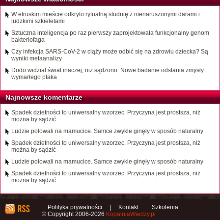
W etruskim mieście odkryto rytualną studnię z nienaruszonymi darami i
ludzkimi szkieletami
Sztuczna inteligencja po raz pierwszy zaprojektowała funkcjonalny genom
bakteriofaga
Czy infekcja SARS-CoV-2 w ciąży może odbić się na zdrowiu dziecka? Są
wyniki metaanalizy
Dodo widział świat inaczej, niż sądzono. Nowe badanie odsłania zmysły
wymarłego ptaka
Najnowsze komentarze
Spadek dzietności to uniwersalny wzorzec. Przyczyna jest prostsza, niż
można by sądzić
Ludzie polowali na mamucice. Samce zwykle ginęły w sposób naturalny
Spadek dzietności to uniwersalny wzorzec. Przyczyna jest prostsza, niż
można by sądzić
Ludzie polowali na mamucice. Samce zwykle ginęły w sposób naturalny
Spadek dzietności to uniwersalny wzorzec. Przyczyna jest prostsza, niż
można by sądzić
Polityka prywatności
|
Kontakt
Szkolenia
© Copyright 2006-2026
KopalniaWiedzy.pl