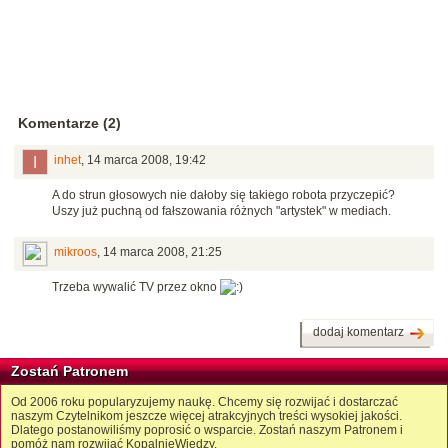
Komentarze (2)
inhet
,
14 marca 2008, 19:42
A do strun głosowych nie dałoby się takiego robota przyczepić?
Uszy już puchną od fałszowania różnych "artystek" w mediach.
mikroos
,
14 marca 2008, 21:25
Trzeba wywalić TV przez okno
dodaj komentarz
Zostań Patronem
Od 2006 roku popularyzujemy naukę. Chcemy się rozwijać i dostarczać
naszym Czytelnikom jeszcze więcej atrakcyjnych treści wysokiej jakości.
Dlatego postanowiliśmy poprosić o wsparcie. Zostań naszym Patronem i
pomóż nam rozwijać KopalnięWiedzy.