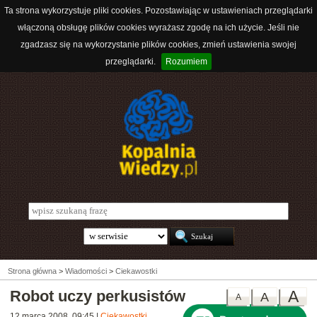
Ta strona wykorzystuje pliki cookies. Pozostawiając w ustawieniach przeglądarki
włączoną obsługę plików cookies wyrażasz zgodę na ich użycie. Jeśli nie
zgadzasz się na wykorzystanie plików cookies, zmień ustawienia swojej
przeglądarki.
Rozumiem
Strona główna
>
Wiadomości
>
Ciekawostki
Robot uczy perkusistów
A
A
A
12 marca 2008, 09:45
|
Ciekawostki