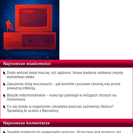
Najnowsze wiadomości
Dodo widział świat inaczej, niż sądzono. Nowe badanie odsłania zmysły
wymarłego ptaka
Zakażenie dróg moczowych – jak komórki czuciowe chronią nas przed
poważną infekcją
Blaszki mitochondrialne – nowy typ patologii w mózgach chorych na
Alzheimera
Co się dzieje w organizmie człowieka podczas zaćmienia Słońca?
Sprawdzą to uczeni z Barcelony
Najnowsze komentarze
Spadek dzietności to uniwersalny wzorzec. Przyczyna jest prostsza, niż