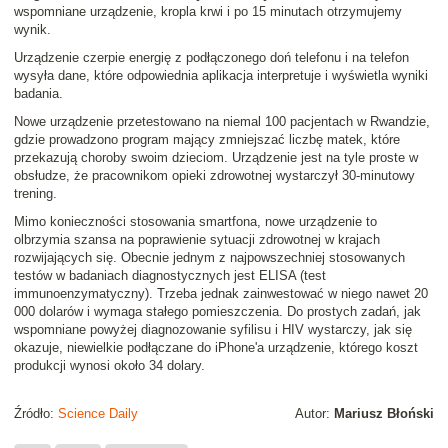
wspomniane urządzenie, kropla krwi i po 15 minutach otrzymujemy
wynik.
Urządzenie czerpie energię z podłączonego doń telefonu i na telefon
wysyła dane, które odpowiednia aplikacja interpretuje i wyświetla wyniki
badania.
Nowe urządzenie przetestowano na niemal 100 pacjentach w Rwandzie,
gdzie prowadzono program mający zmniejszać liczbę matek, które
przekazują choroby swoim dzieciom. Urządzenie jest na tyle proste w
obsłudze, że pracownikom opieki zdrowotnej wystarczył 30-minutowy
trening.
Mimo konieczności stosowania smartfona, nowe urządzenie to
olbrzymia szansa na poprawienie sytuacji zdrowotnej w krajach
rozwijających się. Obecnie jednym z najpowszechniej stosowanych
testów w badaniach diagnostycznych jest ELISA (test
immunoenzymatyczny). Trzeba jednak zainwestować w niego nawet 20
000 dolarów i wymaga stałego pomieszczenia. Do prostych zadań, jak
wspomniane powyżej diagnozowanie syfilisu i HIV wystarczy, jak się
okazuje, niewielkie podłączane do iPhone'a urządzenie, którego koszt
produkcji wynosi około 34 dolary.
Źródło:
Science Daily
Autor:
Mariusz Błoński