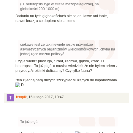
(H. heteropsis żyje w strefie mezopelagicznej, na
głębokości 200-1000 m).
Badania na tych głębokościach nie są ani łatwe ani tanie,
nawet teraz, a co dopiero sto lat temu.
ciekawe jest że tak niewiele jest w przyrodzie
asymetrycznych organizmów wielokomórkowych, chyba na
jednej ręce można policzyć
Czy ja wiem? płastuga, turbot, żachwa, gąbka, krab*, H.
heteropsis. To już pięć, a musisz wiedzieć, że nie byłem orłem z
przyrody. A roślinki doliczamy? Czy tylko fauna?
*ten z jedną parą dużych szczypiec służących do imponowania
tempik
,
16 lutego 2017, 10:47
To już pięć