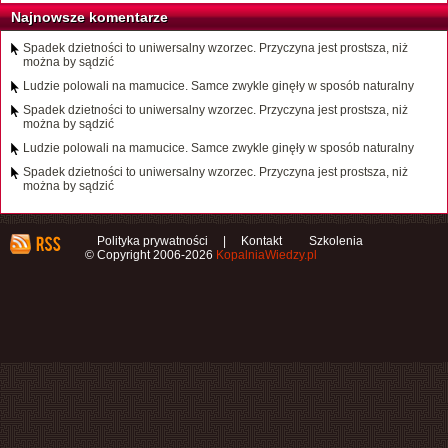
Najnowsze komentarze
Spadek dzietności to uniwersalny wzorzec. Przyczyna jest prostsza, niż
można by sądzić
Ludzie polowali na mamucice. Samce zwykle ginęły w sposób naturalny
Spadek dzietności to uniwersalny wzorzec. Przyczyna jest prostsza, niż
można by sądzić
Ludzie polowali na mamucice. Samce zwykle ginęły w sposób naturalny
Spadek dzietności to uniwersalny wzorzec. Przyczyna jest prostsza, niż
można by sądzić
Polityka prywatności
|
Kontakt
Szkolenia
© Copyright 2006-2026
KopalniaWiedzy.pl