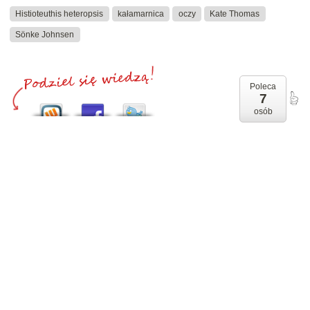
Histioteuthis heteropsis
kałamarnica
oczy
Kate Thomas
Sönke Johnsen
Poleca
7
osób