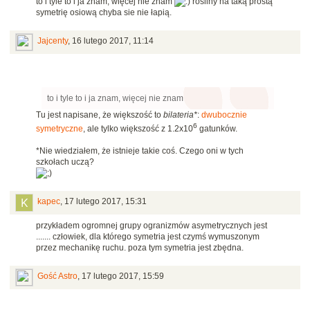
to i tyle to i ja znam, więcej nie znam
rośliny na taką prostą
symetrię osiową chyba sie nie łapią.
Jajcenty
,
16 lutego 2017, 11:14
to i tyle to i ja znam, więcej nie znam
Tu jest napisane, że większość to
bilateria*
:
dwubocznie
6
symetryczne
, ale tylko większość z 1.2x10
gatunków.
*Nie wiedziałem, że istnieje takie coś. Czego oni w tych
szkołach uczą?
kapec
,
17 lutego 2017, 15:31
przykładem ogromnej grupy ogranizmów asymetrycznych jest
....... człowiek, dla którego symetria jest czymś wymuszonym
przez mechanikę ruchu. poza tym symetria jest zbędna.
Gość Astro
,
17 lutego 2017, 15:59