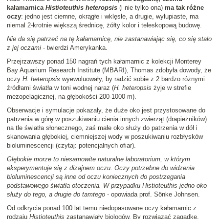
kałamarnica
Histioteuthis heteropsis
(i nie tylko ona)
ma tak różne
oczy
: jedno jest ciemne, okrągłe i wklęsłe, a drugie, wyłupiaste, ma
niemal 2-krotnie większą średnicę, żółty kolor i teleskopową budowę.
Nie da się patrzeć na tę kałamarnicę, nie zastanawiając się, co się stało
z jej oczami
- twierdzi Amerykanka.
Przejrzawszy ponad 150 nagrań tych kałamarnic z kolekcji Monterey
Bay Aquarium Research Institute (MBARI), Thomas zdobyła dowody, że
oczy
H. heteropsis
wyewoluowały, by radzić sobie z 2 bardzo różnymi
źródłami światła w toni wodnej naraz (
H. heteropsis
żyje w strefie
mezopelagicznej, na głębokości 200-1000 m).
Obserwacje i symulacje pokazały, że duże oko jest przystosowane do
patrzenia w górę w poszukiwaniu cienia innych zwierząt (drapieżników)
na tle światła słonecznego, zaś małe oko służy do patrzenia w dół i
skanowania głębokiej, ciemniejszej wody w poszukiwaniu rozbłysków
bioluminescencji (czytaj: potencjalnych ofiar).
Głębokie morze to niesamowite naturalne laboratorium, w którym
eksperymentuje się z dizajnem oczu. Oczy potrzebne do widzenia
bioluminescencji są inne od oczu koniecznych do postrzegania
podstawowego światła otoczenia. W przypadku Histioteuthis jedno oko
służy do tego, a drugie do tamtego
- opowiada prof. Sönke Johnsen.
Od odkrycia ponad 100 lat temu niedopasowane oczy kałamarnic z
rodzaju
Histioteuthis
zastanawiały biologów. By rozwiązać zagadkę,