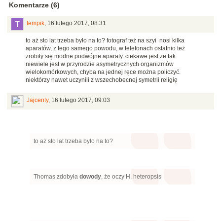
Komentarze (6)
tempik
,
16 lutego 2017, 08:31
to aż sto lat trzeba było na to? fotograf też na szyi nosi kilka
aparatów, z tego samego powodu, w telefonach ostatnio też
zrobiły się modne podwójne aparaty. ciekawe jest że tak
niewiele jest w przyrodzie asymetrycznych organizmów
wielokomórkowych, chyba na jednej ręce można policzyć.
niektórzy nawet uczynili z wszechobecnej symetrii religię
Jajcenty
,
16 lutego 2017, 09:03
to aż sto lat trzeba było na to?
Thomas zdobyła
dowody
, że oczy H. heteropsis