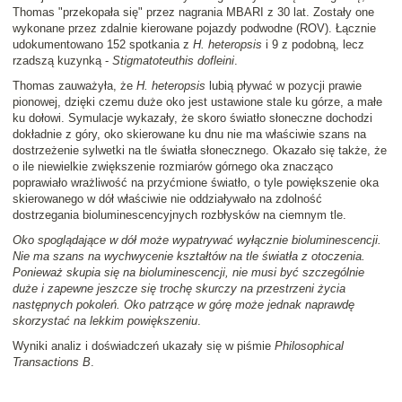
Thomas "przekopała się" przez nagrania MBARI z 30 lat. Zostały one
wykonane przez zdalnie kierowane pojazdy podwodne (ROV). Łącznie
udokumentowano 152 spotkania z
H. heteropsis
i 9 z podobną, lecz
rzadszą kuzynką -
Stigmatoteuthis dofleini
.
Thomas zauważyła, że
H. heteropsis
lubią pływać w pozycji prawie
pionowej, dzięki czemu duże oko jest ustawione stale ku górze, a małe
ku dołowi. Symulacje wykazały, że skoro światło słoneczne dochodzi
dokładnie z góry, oko skierowane ku dnu nie ma właściwie szans na
dostrzeżenie sylwetki na tle światła słonecznego. Okazało się także, że
o ile niewielkie zwiększenie rozmiarów górnego oka znacząco
poprawiało wrażliwość na przyćmione światło, o tyle powiększenie oka
skierowanego w dół właściwie nie oddziaływało na zdolność
dostrzegania bioluminescencyjnych rozbłysków na ciemnym tle.
Oko spoglądające w dół może wypatrywać wyłącznie bioluminescencji.
Nie ma szans na wychwycenie kształtów na tle światła z otoczenia.
Ponieważ skupia się na bioluminescencji, nie musi być szczególnie
duże i zapewne jeszcze się trochę skurczy na przestrzeni życia
następnych pokoleń. Oko patrzące w górę może jednak naprawdę
skorzystać na lekkim powiększeniu
.
Wyniki analiz i doświadczeń ukazały się w piśmie
Philosophical
Transactions B
.