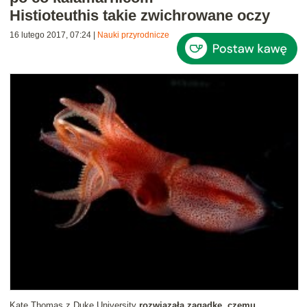
Histioteuthis takie zwichrowane oczy
16 lutego 2017, 07:24
|
Nauki przyrodnicze
Kate Thomas z Duke University
rozwiązała zagadkę, czemu