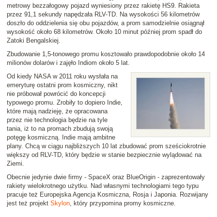
metrowy bezzałogowy pojazd wyniesiony przez rakietę HS9. Rakieta
przez 91,1 sekundy napędzała RLV-TD. Na wysokości 56 kilometrów
doszło do oddzielenia się obu pojazdów, a prom samodzielnie osiągnął
wysokość około 68 kilometrów. Około 10 minut później prom spadł do
Zatoki Bengalskiej.
Zbudowanie 1,5-tonowego promu kosztowało prawdopodobnie około 14
milionów dolarów i zajęło Indiom około 5 lat.
Od kiedy NASA w 2011 roku wysłała na
emeryturę ostatni prom kosmiczny, nikt
nie próbował powrócić do koncepcji
typowego promu. Zrobiły to dopiero Indie,
które mają nadzieję, że opracowana
przez nie technologia będzie na tyle
tania, iż to na promach zbudują swoją
potęgę kosmiczną. Indie mają ambitne
plany. Chcą w ciągu najbliższych 10 lat zbudować prom sześciokrotnie
większy od RLV-TD, który będzie w stanie bezpiecznie wylądować na
Ziemi.
Obecnie jedynie dwie firmy - SpaceX oraz BlueOrigin - zaprezentowały
rakiety wielokrotnego użytku. Nad własnymi technologiami tego typu
pracuje też Europejska Agencja Kosmiczna, Rosja i Japonia. Rozwijany
jest też projekt
Skylon
, który przypomina promy kosmiczne.