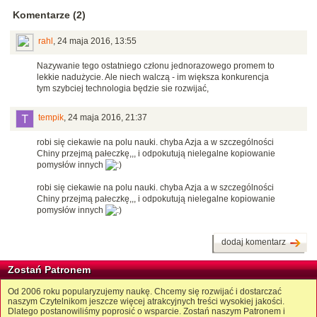
Komentarze (2)
rahl
,
24 maja 2016, 13:55
Nazywanie tego ostatniego członu jednorazowego promem to
lekkie nadużycie. Ale niech walczą - im większa konkurencja
tym szybciej technologia będzie sie rozwijać,
tempik
,
24 maja 2016, 21:37
robi się ciekawie na polu nauki. chyba Azja a w szczególności
Chiny przejmą pałeczkę,,, i odpokutują nielegalne kopiowanie
pomysłów innych
robi się ciekawie na polu nauki. chyba Azja a w szczególności
Chiny przejmą pałeczkę,,, i odpokutują nielegalne kopiowanie
pomysłów innych
dodaj komentarz
Zostań Patronem
Od 2006 roku popularyzujemy naukę. Chcemy się rozwijać i dostarczać
naszym Czytelnikom jeszcze więcej atrakcyjnych treści wysokiej jakości.
Dlatego postanowiliśmy poprosić o wsparcie. Zostań naszym Patronem i