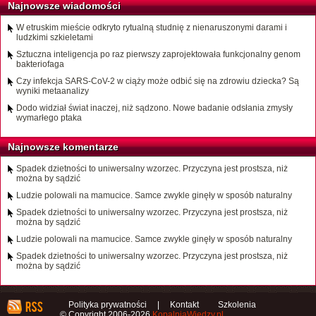
Najnowsze wiadomości
W etruskim mieście odkryto rytualną studnię z nienaruszonymi darami i
ludzkimi szkieletami
Sztuczna inteligencja po raz pierwszy zaprojektowała funkcjonalny genom
bakteriofaga
Czy infekcja SARS-CoV-2 w ciąży może odbić się na zdrowiu dziecka? Są
wyniki metaanalizy
Dodo widział świat inaczej, niż sądzono. Nowe badanie odsłania zmysły
wymarłego ptaka
Najnowsze komentarze
Spadek dzietności to uniwersalny wzorzec. Przyczyna jest prostsza, niż
można by sądzić
Ludzie polowali na mamucice. Samce zwykle ginęły w sposób naturalny
Spadek dzietności to uniwersalny wzorzec. Przyczyna jest prostsza, niż
można by sądzić
Ludzie polowali na mamucice. Samce zwykle ginęły w sposób naturalny
Spadek dzietności to uniwersalny wzorzec. Przyczyna jest prostsza, niż
można by sądzić
Polityka prywatności
|
Kontakt
Szkolenia
© Copyright 2006-2026
KopalniaWiedzy.pl