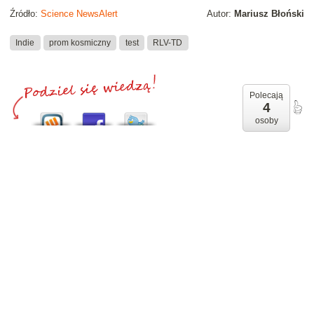
Źródło:
Science NewsAlert
Autor:
Mariusz Błoński
Indie
prom kosmiczny
test
RLV-TD
Polecają
4
osoby