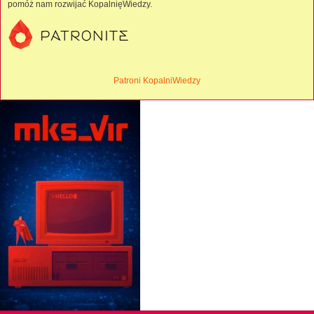
pomóż nam rozwijać KopalnięWiedzy.
Patroni KopalniWiedzy