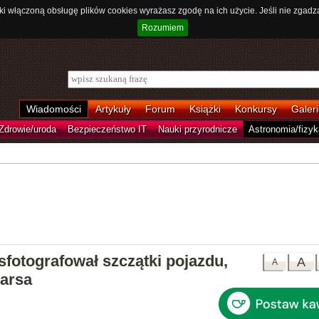
ki włączoną obsługę plików cookies wyrażasz zgodę na ich użycie. Jeśli nie zgadz
Rozumiem
Wiadomości
Artykuły
Forum
Książki
Konkursy
Galeri
Zdrowie/uroda
Bezpieczeństwo IT
Nauki przyrodnicze
Astronomia/fizyk
sfotografował szczątki pojazdu,
A
A
Marsa