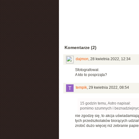
Komentarze (2)
dajmon
,
28 kwietnia 2022, 12:34
Sfotografował.
A kto to posprząta?
tempik
,
29 kwietnia 2022, 08:54
15 godzin temu, Astro napisał:
pomimo szumnych i beznadziejnych 
nie zgodzę się, to akcja uświadamiaj
tych przedszkolaków biorących udział
zrobić dużo więcej niż zebranie papi