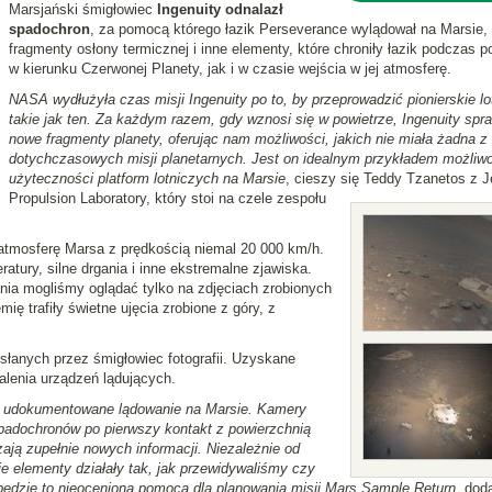
Marsjański śmigłowiec
Ingenuity odnalazł
spadochron
, za pomocą którego łazik Perseverance wylądował na Marsie,
fragmenty osłony termicznej i inne elementy, które chroniły łazik podczas p
w kierunku Czerwonej Planety, jak i w czasie wejścia w jej atmosferę.
NASA wydłużyła czas misji Ingenuity po to, by przeprowadzić pionierskie lo
takie jak ten. Za każdym razem, gdy wznosi się w powietrze, Ingenuity spr
nowe fragmenty planety, oferując nam możliwości, jakich nie miała żadna z
dotychczasowych misji planetarnych. Jest on idealnym przykładem możliwo
użyteczności platform lotniczych na Marsie
, cieszy się Teddy Tzanetos z J
Propulsion Laboratory, który stoi na czele zespołu
 atmosferę Marsa z prędkością niemal 20 000 km/h.
tury, silne drgania i inne ekstremalne zjawiska.
ia mogliśmy oglądać tylko na zdjęciach zrobionych
ię trafiły świetne ujęcia zrobione z góry, z
słanych przez śmigłowiec fotografii. Uzyskane
alenia urządzeń lądujących.
rii udokumentowane lądowanie na Marsie. Kamery
padochronów po pierwszy kontakt z powierzchnią
zają zupełnie nowych informacji. Niezależnie od
ie elementy działały tak, jak przewidywaliśmy czy
 będzie to nieocenioną pomocą dla planowania misji Mars Sample Return
, dod