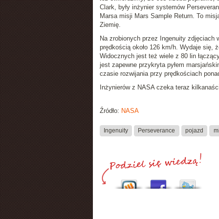
Clark, były inżynier systemów Perseveran
Marsa misji Mars Sample Return. To misja
Ziemię.
Na zrobionych przez Ingenuity zdjęciach w
prędkością około 126 km/h. Wydaje się, ż
Widocznych jest też wiele z 80 lin łącz
jest zapewne przykryta pyłem marsjańskim
czasie rozwijania przy prędkościach pon
Inżynierów z NASA czeka teraz kilkanaści
Źródło:
NASA
Ingenuity
Perseverance
pojazd
m