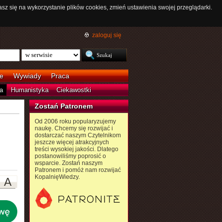
asz się na wykorzystanie plików cookies, zmień ustawienia swojej przeglądarki.
zaloguj się
e
Wywiady
Praca
a
Humanistyka
Ciekawostki
Zostań Patronem
Od 2006 roku popularyzujemy
naukę. Chcemy się rozwijać i
dostarczać naszym Czytelnikom
jeszcze więcej atrakcyjnych
treści wysokiej jakości. Dlatego
postanowiliśmy poprosić o
wsparcie. Zostań naszym
Patronem i pomóż nam rozwijać
KopalnięWiedzy.
A