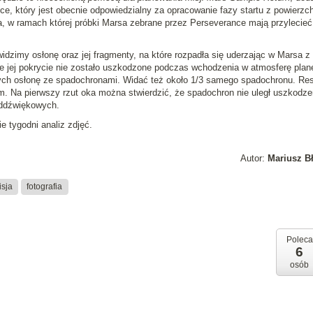
ce, który jest obecnie odpowiedzialny za opracowanie fazy startu z powierzch
, w ramach której próbki Marsa zebrane przez Perseverance mają przylecieć
idzimy osłonę oraz jej fragmenty, na które rozpadła się uderzając w Marsa z
e jej pokrycie nie zostało uszkodzone podczas wchodzenia w atmosferę plane
ących osłonę ze spadochronami. Widać też około 1/3 samego spadochronu. Re
. Na pierwszy rzut oka można stwierdzić, że spadochron nie uległ uszkodze
addźwiękowych.
e tygodni analiz zdjęć.
Autor:
Mariusz B
isja
fotografia
Poleca
6
osób