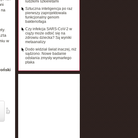
ludzkimi szkieletami
ni
Sztuczna inteligencja po raz
 na
pierwszy zaprojektowała
funkcjonalny genom
bakteriofaga
Czy infekcja SARS-CoV-2 w
ty.
ciąży może odbić się na
szta
zdrowiu dziecka? Są wyniki
niu w
metaanalizy
Dodo widział świat inaczej, niż
sądzono. Nowe badanie
odsłania zmysły wymarłego
ptaka
łoński