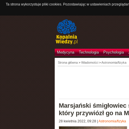
Ta strona wykorzystuje pliki cookies. Pozostawiając w ustawieniach przeglądar
Medycyna
Technologia
Psychologia
Strona główna
>
Wiadomości
>
Astronomia/fizyka
Marsjański śmigłowiec 
który przywiózł go na 
28 kwietnia 2022, 09:28
|
Astronomia/fizyka