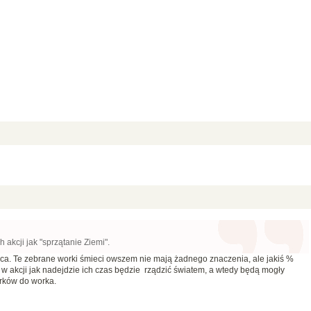
akcji jak "sprzątanie Ziemi".
ąca. Te zebrane worki śmieci owszem nie mają żadnego znaczenia, ale jakiś %
 w akcji jak nadejdzie ich czas będzie rządzić światem, a wtedy będą mogły
erków do worka.