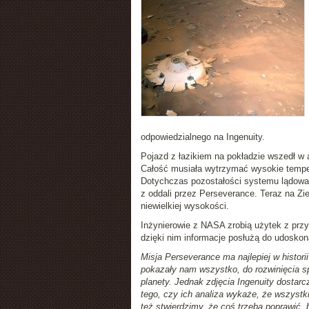
odpowiedzialnego na Ingenuity.
Pojazd z łazikiem na pokładzie wszedł w
Całość musiała wytrzymać wysokie tempera
Dotychczas pozostałości systemu lądowan
z oddali przez Perseverance. Teraz na Ziem
niewielkiej wysokości.
Inżynierowie z NASA zrobią użytek z przy
dzięki nim informacje posłużą do udoskon
Misja Perseverance ma najlepiej w histo
pokazały nam wszystko, do rozwinięcia s
planety. Jednak zdjęcia Ingenuity dostarc
tego, czy ich analiza wykaże, że wszystk
też stwierdzimy, że coś trzeba poprawić,