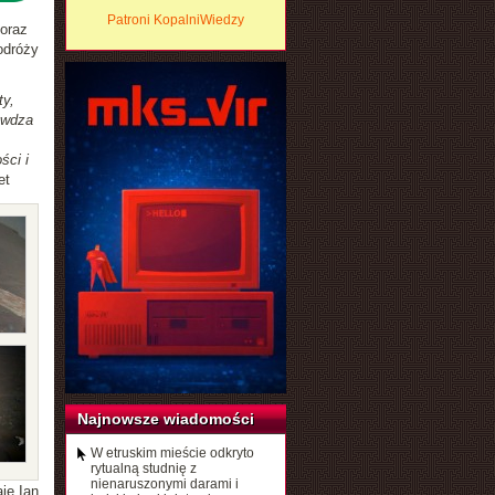
Patroni KopalniWiedzy
 oraz
odróży
ty,
awdza
ści i
et
Najnowsze wiadomości
W etruskim mieście odkryto
rytualną studnię z
nienaruszonymi darami i
aje Ian